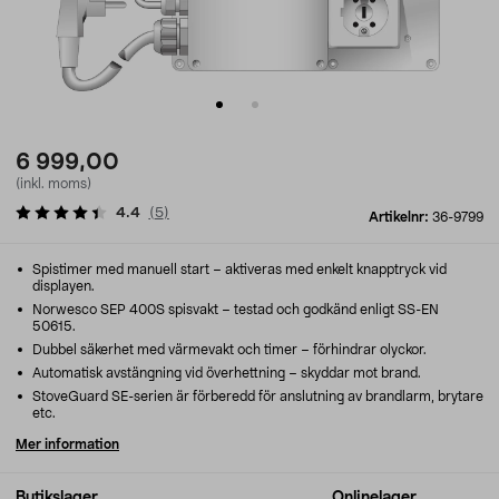
6 999,00
(inkl. moms)
4.4
(
5
)
Artikelnr:
36-9799
Spistimer med manuell start – aktiveras med enkelt knapptryck vid
displayen.
Norwesco SEP 400S spisvakt – testad och godkänd enligt SS-EN
50615.
Dubbel säkerhet med värmevakt och timer – förhindrar olyckor.
Automatisk avstängning vid överhettning – skyddar mot brand.
StoveGuard SE-serien är förberedd för anslutning av brandlarm, brytare
etc.
Mer information
Butikslager
Onlinelager