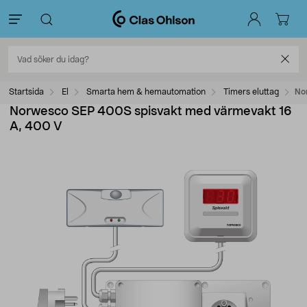
Startsida
El
Smarta hem & hemautomation
Timers eluttag
No
Norwesco SEP 400S spisvakt med värmevakt 16
A, 400 V