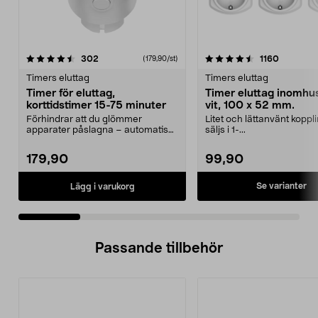
4.5 av 5 stjärnor
recensioner
3.5 av 5 stjärnor
recension
302
1160
(179,90/st)
Timers eluttag
Timers eluttag
Timer för eluttag,
Timer eluttag inomhu
korttidstimer 15-75 minuter
vit, 100 x 52 mm.
Förhindrar att du glömmer
Litet och lättanvänt koppl
apparater påslagna – automatisk
säljs i 1-...
avstängning. Korttidst...
179,90
99,90
Se varianter
Lägg i varukorg
Passande tillbehör