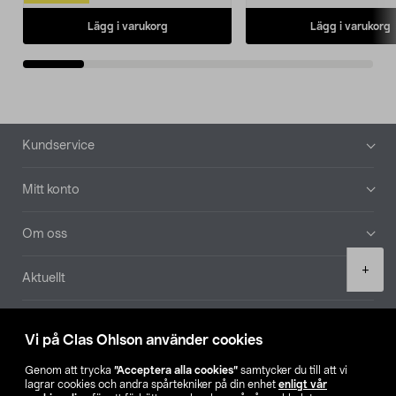
Lägg i varukorg
Lägg i varukorg
Sidfot
Kundservice
Mitt konto
Om oss
Product
+
Aktuellt
quantity
Våra bolag
Vi på Clas Ohlson använder cookies
Hitta butik
Genom att trycka
”Acceptera alla cookies”
samtycker du till att vi
lagrar cookies och andra spårtekniker på din enhet
enligt vår