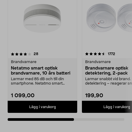
4.5av 5 stjärnor
recensioner
3.5av 5 stjärnor
recension
28
1772
Brandvarnare
Brandvarnare
Netatmo smart optisk
Brandvarnare optisk
brandvarnare, 10 års batteri
detektering, 2-pack
Larmar med 85 dB och till din
Larmar snabbt vid brand.
smartphone. Netatmo smart
detektering – reagerar sn
optisk brandvarnare med ...
pyrande brände...
1 099,00
199,90
Lägg i varukorg
Lägg i varukorg