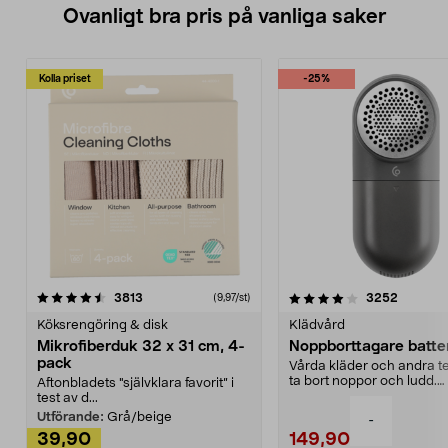
Ovanligt bra pris på vanliga saker
Kolla priset
-25%
4.0av 5 stjärnor
recensioner
4.5av 5 stjärnor
recensio
3813
3252
(9,97/st)
Köksrengöring & disk
Klädvård
Mikrofiberduk 32 x 31 cm, 4-
Noppborttagare batter
pack
Vårda kläder och andra tex
ta bort noppor och ludd.
Aftonbladets "självklara favorit” i
Noppborttagaren fräs...
test av d...
Utförande:
Grå/beige
-
39,90
149,90