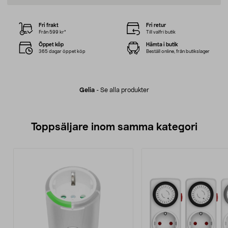
Fri frakt
Fri retur
Från 599 kr*
Till valfri butik
Öppet köp
Hämta i butik
365 dagar öppet köp
Beställ online, från butikslager
Gelia
-
Se alla produkter
Toppsäljare inom samma kategori