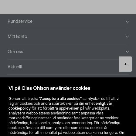
Sidfot
Kundservice
Mitt konto
Om oss
Product
+
Aktuellt
quantity
Våra bolag
Vi på Clas Ohlson använder cookies
Hitta butik
Genom att trycka
”Acceptera alla cookies”
samtycker du till att vi
lagrar cookies och andra spårtekniker på din enhet
enligt vår
cookiepolicy
för att förbättra upplevelsen på vår webbplats,
SE
NO
FI
analysera webbplatsens användning samt anpassa våra
marknadsföringsinsatser. Vi använder fyra kategorier av cookies:
nödvändiga, funktionella, analys och annonsering. För nödvändiga
cookies krävs inte ditt samtycke eftersom dessa cookies är
nödvändiga för att innehållet på webbplatsen ska kunna fungera. Om