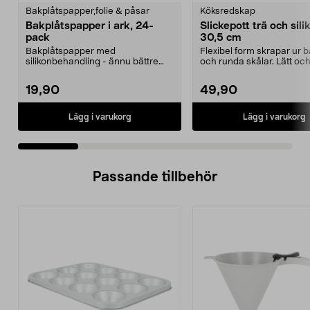
Bakplåtspapper,folie & påsar
Köksredskap
Bakplåtspapper i ark, 24-
Slickepott trä och sili
pack
30,5 cm
Bakplåtspapper med
Flexibel form skrapar ur 
silikonbehandling - ännu bättre
och runda skålar. Lätt och 
släpp lätt-funktion. Du behöv...
slickepo...
19,90
49,90
Lägg i varukorg
Lägg i varukorg
Passande tillbehör