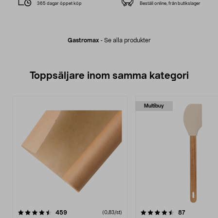
365 dagar öppet köp
Beställ online, från butikslager
Gastromax
-
Se alla produkter
Toppsäljare inom samma kategori
Multibuy
4.5 av 5 stjärnor
recensioner
4.5 av 5 stjärnor
recensioner
459
87
(0,83/st)