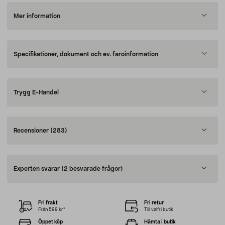
Mer information
Specifikationer, dokument och ev. faroinformation
Trygg E-Handel
Recensioner
(283)
Experten svarar
(2 besvarade frågor)
Fri frakt
Fri retur
Från 599 kr*
Till valfri butik
Öppet köp
Hämta i butik