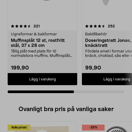
4.5av 5 stjärnor
recensioner
4.0av 5 stjärnor
recension
221
252
Ugnsformar & bakformar
Baktillbehör
Muffinsplåt 12 st, rostfritt
Doseringstratt Jonas,
stål, 37 x 28 cm
knäcktratt
Tålig plåt med plats för 12
Fördela smet i formar uta
normalstora muffins. Muffinsplåt
knäck, choklad, sås eller 
av rostfritt stål f...
Doseringst...
199,90
99,90
Lägg i varukorg
Lägg i varukorg
Ovanligt bra pris på vanliga saker
Kolla priset
-25%