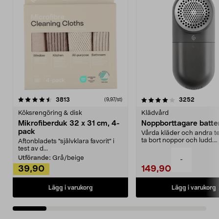
4.0av 5 stjärnor
recensioner
4.5av 5 stjärnor
recensio
3813
3252
(9,97/st)
Köksrengöring & disk
Klädvård
Mikrofiberduk 32 x 31 cm, 4-
Noppborttagare batter
pack
Vårda kläder och andra tex
ta bort noppor och ludd.
Aftonbladets "självklara favorit” i
Noppborttagaren fräs...
test av d...
Utförande:
Grå/beige
-
39,90
149,90
Lägg i varukorg
Lägg i varukorg