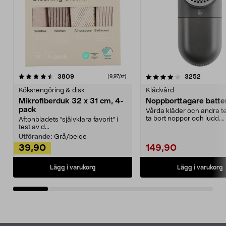
4.0av 5 stjärnor
recensioner
4.5av 5 stjärnor
recensio
3809
3252
(9,97/st)
Köksrengöring & disk
Klädvård
Mikrofiberduk 32 x 31 cm, 4-
Noppborttagare batter
pack
Vårda kläder och andra tex
ta bort noppor och ludd.
Aftonbladets "självklara favorit” i
Noppborttagaren fräs...
test av d...
Utförande:
Grå/beige
39,90
149,90
Lägg i varukorg
Lägg i varukorg