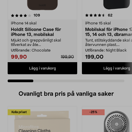
4.5 av 5 stjärnor
recensioner
4.5 av 5 stjärnor
recensione
109
62
iPhone 14 skal
iPhone 15 skal
Holdit Silicone Case för
Mobilskal för iPhone 1
iPhone 13, mobilskal
15, 14 och 13, dbram
Greenland
Mjukt och greppvänligt skal
Tunt, stötskyddande skal 
tillverkat av åte...
återvunnen plast....
Utförande:
Chocolate
Utförande:
Night Black
99,90
199,00
199,90
Lägg i varukorg
Lägg i varukorg
Ovanligt bra pris på vanliga saker
Kolla priset
-25%