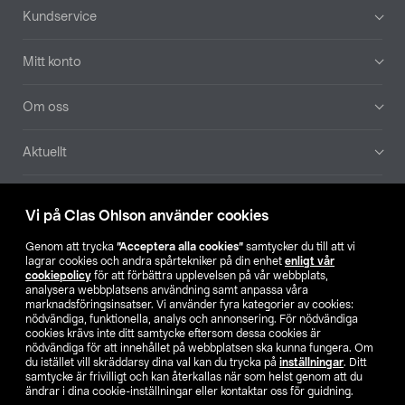
Sidfot
Kundservice
Mitt konto
Om oss
Aktuellt
Våra bolag
Vi på Clas Ohlson använder cookies
Hitta butik
Genom att trycka
”Acceptera alla cookies”
samtycker du till att vi
lagrar cookies och andra spårtekniker på din enhet
enligt vår
cookiepolicy
för att förbättra upplevelsen på vår webbplats,
SE
NO
FI
analysera webbplatsens användning samt anpassa våra
marknadsföringsinsatser. Vi använder fyra kategorier av cookies:
nödvändiga, funktionella, analys och annonsering. För nödvändiga
cookies krävs inte ditt samtycke eftersom dessa cookies är
nödvändiga för att innehållet på webbplatsen ska kunna fungera. Om
du istället vill skräddarsy dina val kan du trycka på
inställningar
. Ditt
samtycke är frivilligt och kan återkallas när som helst genom att du
ändrar i dina cookie-inställningar eller kontaktar oss för guidning.
Köpvillkor
Privacy statement
Klubbvillkor
För företag