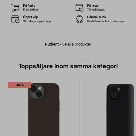
Fri frakt
Fri retur
Från 599 kr*
Till valfri butik
Öppet köp
Hämta i butik
365 dagar öppet köp
Beställ online, från butikslager
Nudient
-
Se alla produkter
Toppsäljare inom samma kategori
-50%