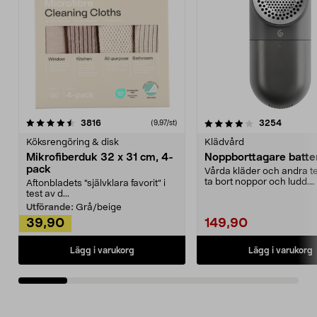
4.0av 5 stjärnor
recensioner
4.5av 5 stjärnor
recensio
3816
3254
(9,97/st)
Köksrengöring & disk
Klädvård
Mikrofiberduk 32 x 31 cm, 4-
Noppborttagare batter
pack
Vårda kläder och andra tex
ta bort noppor och ludd.
Aftonbladets "självklara favorit” i
Noppborttagaren fräs...
test av d...
Utförande:
Grå/beige
39,90
149,90
Lägg i varukorg
Lägg i varukorg