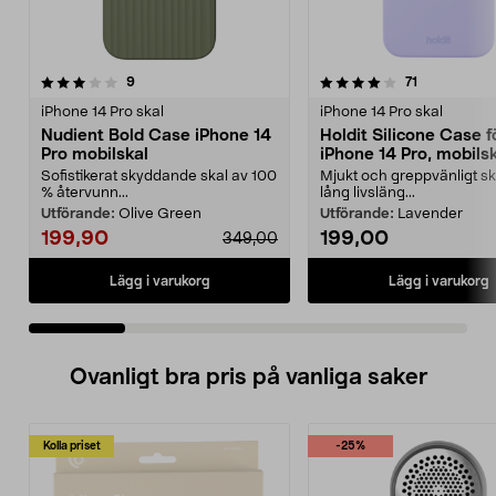
4.0 av 5 stjärnor
recensioner
3.5 av 5 stjärnor
recensioner
9
71
iPhone 14 Pro skal
iPhone 14 Pro skal
Nudient Bold Case iPhone 14
Holdit Silicone Case f
Pro mobilskal
iPhone 14 Pro, mobils
Sofistikerat skyddande skal av 100
Mjukt och greppvänligt s
% återvunn...
lång livsläng...
Utförande:
Olive Green
Utförande:
Lavender
199,90
199,00
349,00
Lägg i varukorg
Lägg i varukorg
Ovanligt bra pris på vanliga saker
Kolla priset
-25%