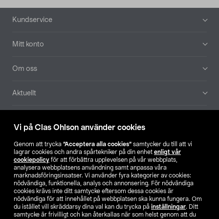
Sidfot
Kundservice
Mitt konto
Om oss
Aktuellt
Våra bolag
Vi på Clas Ohlson använder cookies
Hitta butik
Genom att trycka
”Acceptera alla cookies”
samtycker du till att vi
lagrar cookies och andra spårtekniker på din enhet
enligt vår
cookiepolicy
för att förbättra upplevelsen på vår webbplats,
SE
NO
FI
analysera webbplatsens användning samt anpassa våra
marknadsföringsinsatser. Vi använder fyra kategorier av cookies:
nödvändiga, funktionella, analys och annonsering. För nödvändiga
cookies krävs inte ditt samtycke eftersom dessa cookies är
nödvändiga för att innehållet på webbplatsen ska kunna fungera. Om
du istället vill skräddarsy dina val kan du trycka på
inställningar
. Ditt
samtycke är frivilligt och kan återkallas när som helst genom att du