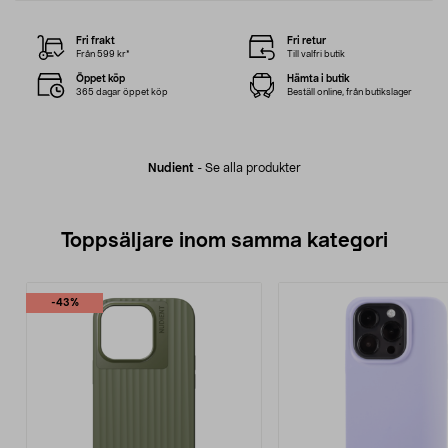
Fri frakt
Fri retur
Från 599 kr*
Till valfri butik
Öppet köp
Hämta i butik
365 dagar öppet köp
Beställ online, från butikslager
Nudient
-
Se alla produkter
Toppsäljare inom samma kategori
-43%