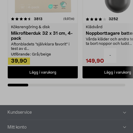
4.0av 5 stjärnor
recensioner
4.5av 5 stjärnor
recensio
3813
3252
(9,97/st)
Köksrengöring & disk
Klädvård
Mikrofiberduk 32 x 31 cm, 4-
Noppborttagare batter
pack
Vårda kläder och andra tex
ta bort noppor och ludd.
Aftonbladets "självklara favorit” i
Noppborttagaren fräs...
test av d...
Utförande:
Grå/beige
-
39,90
149,90
Lägg i varukorg
Lägg i varukorg
Sidfot
Kundservice
Mitt konto