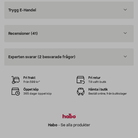
Trygg E-Handel
Recensioner
(41)
Experten svarar
(2 besvarade frågor)
Fri frakt
Fri retur
Från 599 kr*
Till valfri butik
Öppet köp
Hämta i butik
365 dagar öppet köp
Beställ online, från butikslager
Habo
-
Se alla produkter