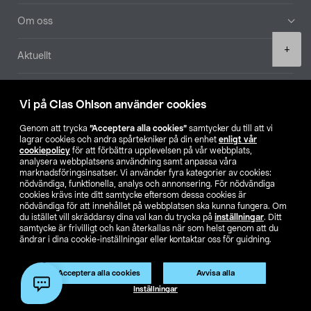
Om oss
Product
+
Aktuellt
quantity
Våra bolag
Vi på Clas Ohlson använder cookies
Hitta butik
Genom att trycka
”Acceptera alla cookies”
samtycker du till att vi
lagrar cookies och andra spårtekniker på din enhet
enligt vår
cookiepolicy
för att förbättra upplevelsen på vår webbplats,
SE
NO
FI
analysera webbplatsens användning samt anpassa våra
marknadsföringsinsatser. Vi använder fyra kategorier av cookies:
nödvändiga, funktionella, analys och annonsering. För nödvändiga
cookies krävs inte ditt samtycke eftersom dessa cookies är
nödvändiga för att innehållet på webbplatsen ska kunna fungera. Om
du istället vill skräddarsy dina val kan du trycka på
inställningar
. Ditt
samtycke är frivilligt och kan återkallas när som helst genom att du
ändrar i dina cookie-inställningar eller kontaktar oss för guidning.
Köpvillkor
Privacy statement
Klubbvillkor
För företag
Ändra till priser exklusive moms
Acceptera alla cookies
Avvisa alla
Lägg i varukorg
(1)
Inställningar