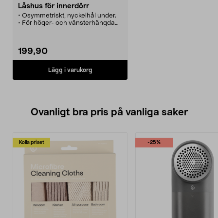
Låshus för innerdörr
• Osymmetriskt, nyckelhål under.
• För höger- och vänsterhängda
innerdörrar.
• Kan förses med enbart
dörrhandtag men även med
199,90
toalett /nyckelskylt.
Lägg i varukorg
Ovanligt bra pris på vanliga saker
Kolla priset
-25%