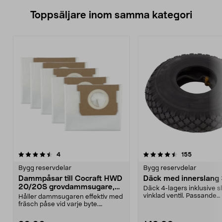
Toppsäljare inom samma kategori
4.5 av 5 stjärnor
recensioner
5.0 av 5 stjärnor
recensione
4
155
Bygg reservdelar
Bygg reservdelar
Dammpåsar till Cocraft HWD
Däck med innerslang
20/20S grovdammsugare,
Däck 4-lagers inklusive 
5-pack
vinklad ventil. Passande
Håller dammsugaren effektiv med
luftgummihjul i dimen...
fräsch påse vid varje byte.
Dammsugarpåsar för C...