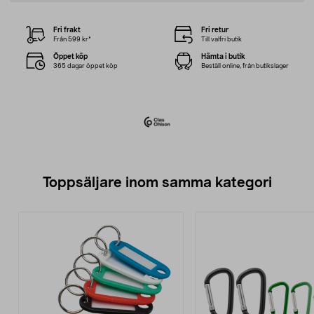
Fri frakt
Fri retur
Från 599 kr*
Till valfri butik
Öppet köp
Hämta i butik
365 dagar öppet köp
Beställ online, från butikslager
Toppsäljare inom samma kategori