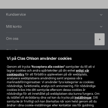
Sidfot
Kundservice
Mitt konto
Product
Om oss
+
quantity
Aktuellt
Vi på Clas Ohlson använder cookies
Våra bolag
Genom att trycka
”Acceptera alla cookies”
samtycker du till att vi
lagrar cookies och andra spårtekniker på din enhet
enligt vår
Hitta butik
cookiepolicy
för att förbättra upplevelsen på vår webbplats,
analysera webbplatsens användning samt anpassa våra
marknadsföringsinsatser. Vi använder fyra kategorier av cookies:
nödvändiga, funktionella, analys och annonsering. För nödvändiga
SE
NO
FI
cookies krävs inte ditt samtycke eftersom dessa cookies är
nödvändiga för att innehållet på webbplatsen ska kunna fungera. Om
du istället vill skräddarsy dina val kan du trycka på
inställningar
. Ditt
samtycke är frivilligt och kan återkallas när som helst genom att du
ändrar i dina cookie-inställningar eller kontaktar oss för guidning.