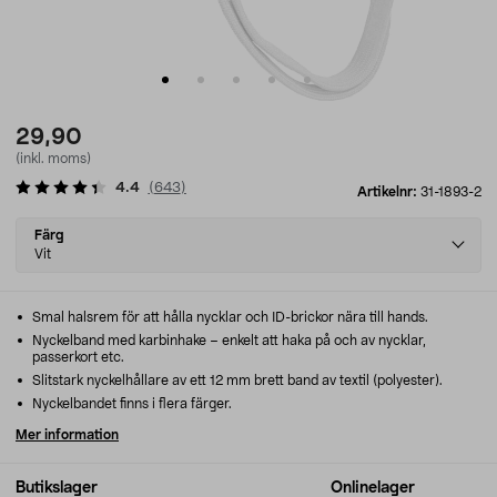
29,90
(inkl. moms)
4.4
(
643
)
Artikelnr:
31-1893-2
Select
Färg
variant
Vit
Smal halsrem för att hålla nycklar och ID-brickor nära till hands.
Nyckelband med karbinhake – enkelt att haka på och av nycklar,
passerkort etc.
Slitstark nyckelhållare av ett 12 mm brett band av textil (polyester).
Nyckelbandet finns i flera färger.
Mer information
Butikslager
Onlinelager