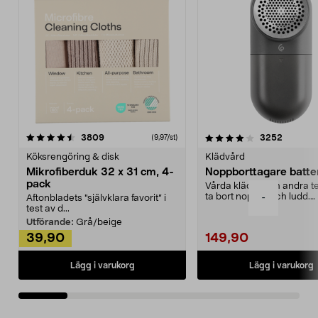
4.0av 5 stjärnor
recensioner
4.5av 5 stjärnor
recensio
3809
3252
(9,97/st)
Köksrengöring & disk
Klädvård
Mikrofiberduk 32 x 31 cm, 4-
Noppborttagare batter
pack
Vårda kläder och andra tex
ta bort noppor och ludd.
-
Aftonbladets "självklara favorit” i
Noppborttagaren fräs...
test av d...
Utförande:
Grå/beige
39,90
149,90
Lägg i varukorg
Lägg i varukorg