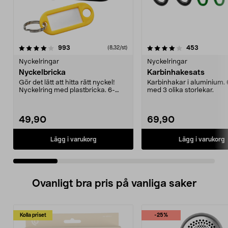
4.0 av 5 stjärnor
recensioner
4.5 av 5 stjärnor
recension
993
453
(8,32/st)
Nyckelringar
Nyckelringar
Nyckelbricka
Karbinhakesats
Gör det lätt att hitta rätt nyckel!
Karbinhakar i aluminium.
Nyckelring med plastbricka. 6-
med 3 olika storlekar.
pack med bland...
49,90
69,90
Lägg i varukorg
Lägg i varukorg
Ovanligt bra pris på vanliga saker
Kolla priset
-25%