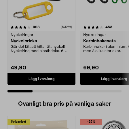
4.0 av 5 stjärnor
recensioner
4.5 av 5 stjärnor
recension
993
453
(8,32/st)
Nyckelringar
Nyckelringar
Nyckelbricka
Karbinhakesats
Gör det lätt att hitta rätt nyckel!
Karbinhakar i aluminium.
Nyckelring med plastbricka. 6-
med 3 olika storlekar.
pack med bland...
49,90
69,90
Lägg i varukorg
Lägg i varukorg
Ovanligt bra pris på vanliga saker
Kolla priset
-25%