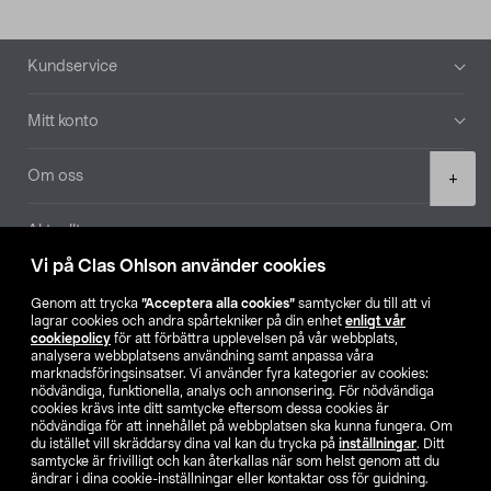
Sidfot
Kundservice
Mitt konto
Product
Om oss
+
quantity
Aktuellt
Vi på Clas Ohlson använder cookies
Våra bolag
Genom att trycka
”Acceptera alla cookies”
samtycker du till att vi
lagrar cookies och andra spårtekniker på din enhet
enligt vår
Hitta butik
cookiepolicy
för att förbättra upplevelsen på vår webbplats,
analysera webbplatsens användning samt anpassa våra
marknadsföringsinsatser. Vi använder fyra kategorier av cookies:
nödvändiga, funktionella, analys och annonsering. För nödvändiga
SE
NO
FI
cookies krävs inte ditt samtycke eftersom dessa cookies är
nödvändiga för att innehållet på webbplatsen ska kunna fungera. Om
du istället vill skräddarsy dina val kan du trycka på
inställningar
. Ditt
samtycke är frivilligt och kan återkallas när som helst genom att du
ändrar i dina cookie-inställningar eller kontaktar oss för guidning.