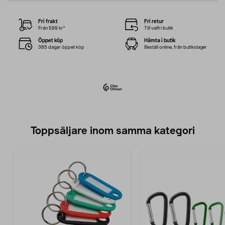
Fri frakt
Fri retur
Från 599 kr*
Till valfri butik
Öppet köp
Hämta i butik
365 dagar öppet köp
Beställ online, från butikslager
Toppsäljare inom samma kategori