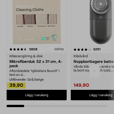
4.0av 5 stjärnor
recensioner
4.5av 5 stjärnor
recensio
3808
3251
(9,97/st)
Köksrengöring & disk
Klädvård
Mikrofiberduk 32 x 31 cm, 4-
Noppborttagare batter
pack
Vårda kläder och andra tex
ta bort noppor och ludd.
-
Aftonbladets "självklara favorit” i
Noppborttagaren fräs...
test av d...
Utförande:
Grå/beige
39,90
149,90
Lägg i varukorg
Lägg i varukorg