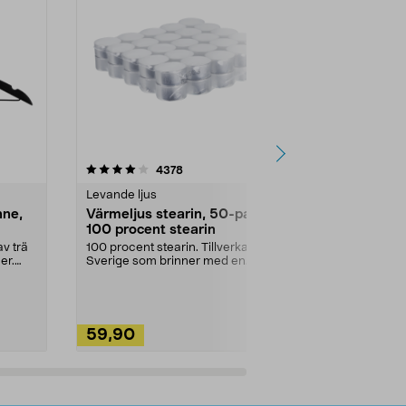
4.5av 5 stjärnor
recensioner
4.5
4378
2
Levande ljus
Rengöringsm
nne,
Värmeljus stearin, 50-pack,
Bikarbonat
100 procent stearin
Ett allsidigt 
städning och 
v trä
100 procent stearin. Tillverkade i
ute. Städa med
er.
Sverige som brinner med en
vacker och sotfri ...
59,90
49,90
Lägg i varukorg
Lägg