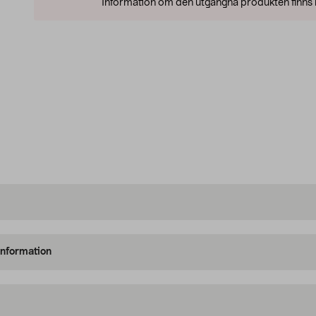
Information om den utgångna produkten finns l
information