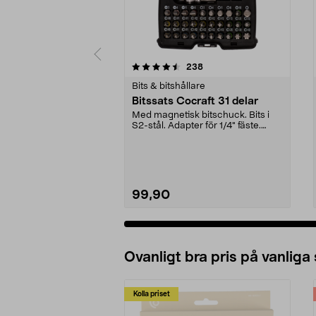
5 av 5 stjärnor
4.0 av 5 stjärnor
recensioner
238
Bits & bitshållare
Bitssats Cocraft 31 delar
Med magnetisk bitschuck. Bits i
S2-stål. Adapter för 1/4" fäste.
Levereras i låd...
99,90
Ovanligt bra pris på vanliga
Kolla priset