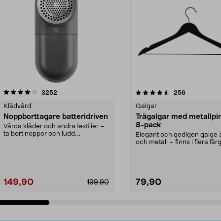
4.5av 5 stjärnor
recensioner
4.0av 5 stjärnor
recensioner
3252
256
Klädvård
Galgar
Noppborttagare batteridriven
Trägalgar med metallpi
8-pack
Vårda kläder och andra textilier –
ta bort noppor och ludd.
Elegant och gedigen galge a
Noppborttagaren fräs...
och metall – finns i flera färg
Galge med sv...
149,90
79,90
199,90
Lägg i varukorg
Lägg i varukorg