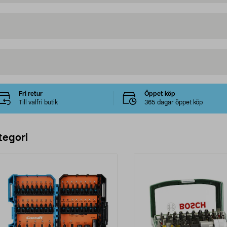
Fri retur
Öppet köp
Till valfri butik
365 dagar öppet köp
tegori