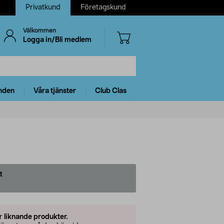
Privatkund
Företagskund
Välkommen
Logga in/Bli medlem
nden
Våra tjänster
Club Clas
t
er
liknande produkter.