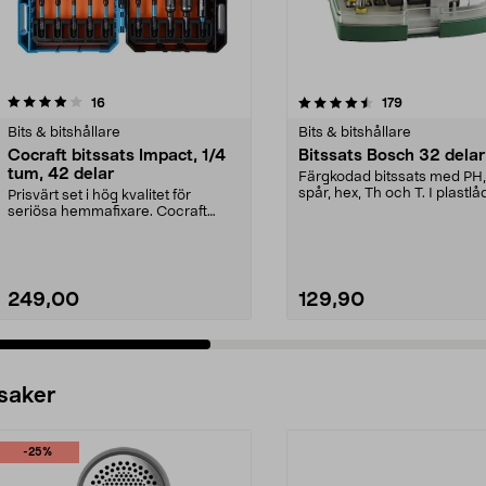
4.5 av 5 stjärnor
recensioner
4.5 av 5 stjärnor
recensioner
16
179
Bits & bitshållare
Bits & bitshållare
Cocraft bitssats Impact, 1/4
Bitssats Bosch 32 delar
tum, 42 delar
Färgkodad bitssats med PH,
spår, hex, Th och T. I plastlå
Prisvärt set i hög kvalitet för
med bältesclips.
seriösa hemmafixare. Cocraft
bitssats Impact – k...
249,00
129,90
 saker
-25%