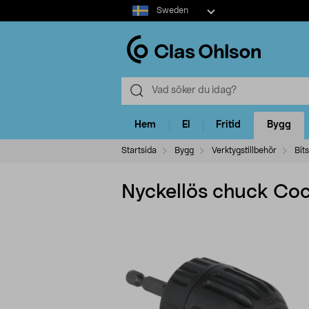
Select
Sweden
market
Hem
El
Fritid
Bygg
Startsida
Bygg
Verktygstillbehör
Bit
Nyckellös chuck Coc