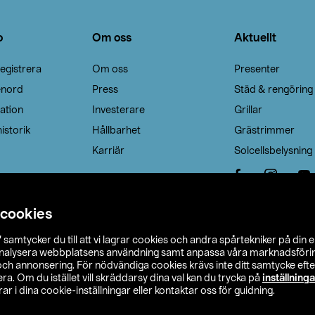
o
Om oss
Aktuellt
egistrera
Om oss
Presenter
enord
Press
Städ & rengöring
ation
Investerare
Grillar
istorik
Hållbarhet
Grästrimmer
Karriär
Solcellsbelysning
 cookies
”
samtycker du till att vi lagrar cookies och andra spårtekniker på din 
analysera webbplatsens användning samt anpassa våra marknadsförings
 och annonsering. För nödvändiga cookies krävs inte ditt samtycke ef
a. Om du istället vill skräddarsy dina val kan du trycka på
inställninga
r i dina cookie-inställningar eller kontaktar oss för guidning.
s Ohlson
Köpvillkor
Privacy statement
Klubbvillkor
H