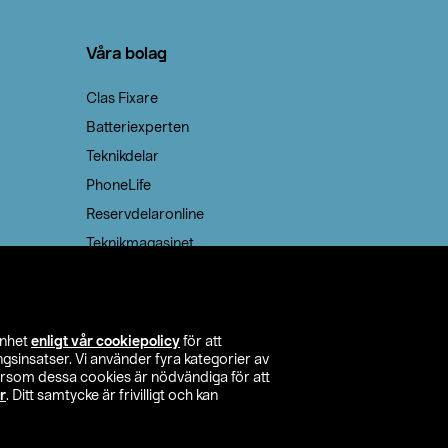
Våra bolag
Clas Fixare
Batteriexperten
Teknikdelar
PhoneLife
Reservdelaronline
Teknikmagasinet
enhet
enligt vår cookiepolicy
för att
insatser. Vi använder fyra kategorier av
tersom dessa cookies är nödvändiga för att
r
. Ditt samtycke är frivilligt och kan
itta butik