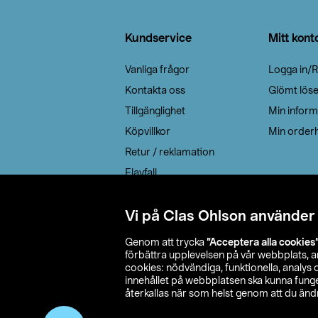
Sidfot
Kundservice
Mitt kont
Vanliga frågor
Logga in/R
Kontakta oss
Glömt lös
Tillgänglighet
Min inform
Köpvillkor
Min orderh
Retur / reklamation
Elavfall
Cookie policy
Leveransalternativ
Vi på Clas Ohlson använder
Genom att trycka
”Acceptera alla cookies
förbättra upplevelsen på vår webbplats, 
cookies: nödvändiga, funktionella, analys
innehållet på webbplatsen ska kunna funger
återkallas när som helst genom att du ändra
© 2026 Cla