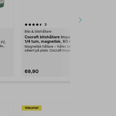
4.5 av 5 stjärnor
recensioner
4.5
3
1
Bits & bitshållare
Bits & bitshål
Cocraft bitshållare Impact
Bitssats 22
1/4 tum, magnetisk, 60 mm
 PZ,
Liten bitssat
da
bitsen du beh
Magnetisk hållare – håller bitsen
hylsor och ...
säkert på plats. Cocraft Impact
bitshållare – ...
69,90
69,90
Kolla priset
Multibuy