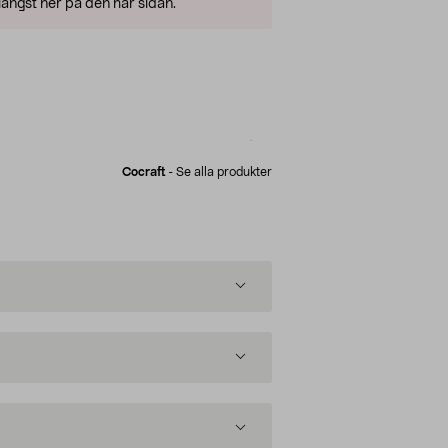
ängst ner på den här sidan.
Cocraft
-
Se alla produkter