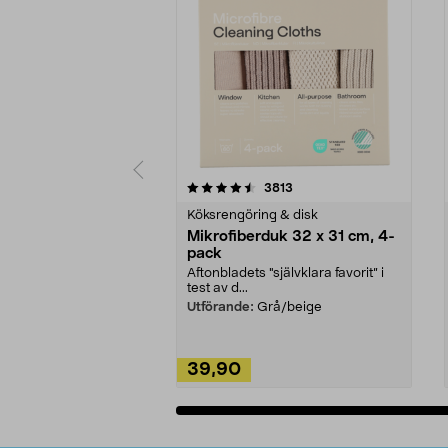
5av 5 stjärnor
4.0av 5 stjärnor
recensioner
3813
Köksrengöring & disk
Mikrofiberduk 32 x 31 cm, 4-
pack
Aftonbladets "självklara favorit” i
test av d...
Utförande:
Grå/beige
39,90
Lägg i varukorg