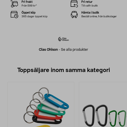
Fri frakt
Fri retur
Från 599 kr*
Till valfri butik
Öppet köp
Hämta i butik
365 dagar öppet köp
Beställ online, från butikslager
Clas Ohlson
-
Se alla produkter
Toppsäljare inom samma kategori