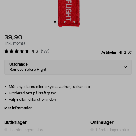
39,90
(inkl. moms)
4.6
(
177
)
Artikelnr:
41-2193
Select
Utförande
variant
Remove Before Flight
Märk nycklarna eller smycka väskan, jackan etc.
Broderad text på kraftigt tyg.
Välj mellan olika utföranden.
Mer information
Butikslager
Onlinelager
Hämtar lagerstatus...
Hämtar lagerstatus...