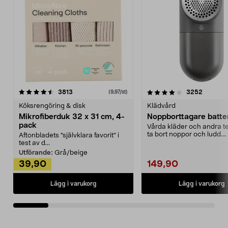
4.0av 5 stjärnor
recensioner
4.5av 5 stjärnor
recensio
3813
3252
(9,97/st)
Köksrengöring & disk
Klädvård
Mikrofiberduk 32 x 31 cm, 4-
Noppborttagare batter
pack
Vårda kläder och andra tex
ta bort noppor och ludd.
Aftonbladets "självklara favorit” i
Noppborttagaren fräs...
test av d...
Utförande:
Grå/beige
39,90
149,90
Lägg i varukorg
Lägg i varukorg