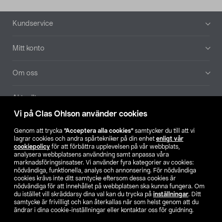
Sidfot
Kundservice
Mitt konto
Om oss
Aktuellt
Vi på Clas Ohlson använder cookies
Våra bolag
Genom att trycka
”Acceptera alla cookies”
samtycker du till att vi
lagrar cookies och andra spårtekniker på din enhet
enligt vår
Hitta butik
cookiepolicy
för att förbättra upplevelsen på vår webbplats,
analysera webbplatsens användning samt anpassa våra
marknadsföringsinsatser. Vi använder fyra kategorier av cookies:
nödvändiga, funktionella, analys och annonsering. För nödvändiga
SE
NO
FI
cookies krävs inte ditt samtycke eftersom dessa cookies är
nödvändiga för att innehållet på webbplatsen ska kunna fungera. Om
du istället vill skräddarsy dina val kan du trycka på
inställningar
. Ditt
samtycke är frivilligt och kan återkallas när som helst genom att du
ändrar i dina cookie-inställningar eller kontaktar oss för guidning.