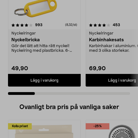
4.0 av 5 stjärnor
recensioner
4.5 av 5 stjärnor
recension
993
453
(8,32/st)
Nyckelringar
Nyckelringar
Nyckelbricka
Karbinhakesats
Gör det lätt att hitta rätt nyckel!
Karbinhakar i aluminium.
Nyckelring med plastbricka. 6-
med 3 olika storlekar.
pack med bland...
49,90
69,90
Lägg i varukorg
Lägg i varukorg
Ovanligt bra pris på vanliga saker
Kolla priset
-25%