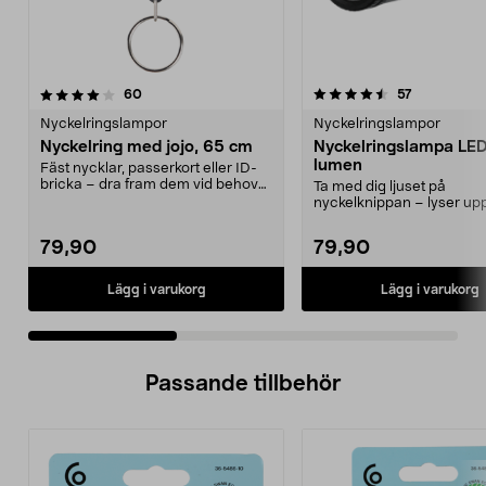
4.5 av 5 stjärnor
recensioner
5.0 av 5 stjärnor
recensioner
60
57
Nyckelringslampor
Nyckelringslampor
Nyckelring med jojo, 65 cm
Nyckelringslampa LED
lumen
Fäst nycklar, passerkort eller ID-
bricka – dra fram dem vid behov
Ta med dig ljuset på
utan att ta av...
nyckelknippan – lyser upp 
meter. Ljusstark nyckelri...
79,90
79,90
Lägg i varukorg
Lägg i varukorg
Passande tillbehör