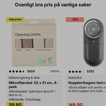
Ovanligt bra pris på vanliga saker
Kolla priset
-25%
4.0av 5 stjärnor
recensioner
4.5av 5 stjärnor
recensio
3809
3252
(9,97/st)
Köksrengöring & disk
Klädvård
Mikrofiberduk 32 x 31 cm, 4-
Noppborttagare batter
pack
Vårda kläder och andra tex
ta bort noppor och ludd.
Aftonbladets "självklara favorit” i
Noppborttagaren fräs...
test av d...
Utförande:
Grå/beige
39,90
149,90