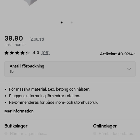
39,90
(2,66/st)
(inkl. moms)
4.3
(
98
)
Artikelnr:
40-9214-1
Select
Antal i förpackning
variant
15
För massiva material, t.ex. betong och hålsten.
Pluggens utformning förhindrar rotation.
Rekommenderas för både inom- och utomhusbruk.
Mer information
Butikslager
Onlinelager
Hämtar lagerstatus...
Hämtar lagerstatus...