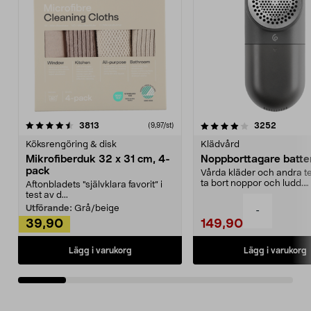
4.0av 5 stjärnor
recensioner
4.5av 5 stjärnor
recensio
3813
3252
(9,97/st)
Köksrengöring & disk
Klädvård
Mikrofiberduk 32 x 31 cm, 4-
Noppborttagare batter
pack
Vårda kläder och andra tex
ta bort noppor och ludd.
Aftonbladets "självklara favorit” i
Noppborttagaren fräs...
test av d...
Utförande:
Grå/beige
-
39,90
149,90
Lägg i varukorg
Lägg i varukorg