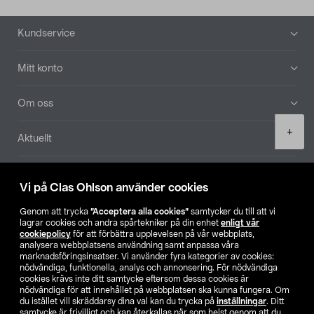
Sidfot
Kundservice
Mitt konto
Om oss
Product
+
Aktuellt
quantity
Våra bolag
Vi på Clas Ohlson använder cookies
Hitta butik
Genom att trycka
”Acceptera alla cookies”
samtycker du till att vi
lagrar cookies och andra spårtekniker på din enhet
enligt vår
cookiepolicy
för att förbättra upplevelsen på vår webbplats,
SE
NO
FI
analysera webbplatsens användning samt anpassa våra
marknadsföringsinsatser. Vi använder fyra kategorier av cookies:
nödvändiga, funktionella, analys och annonsering. För nödvändiga
cookies krävs inte ditt samtycke eftersom dessa cookies är
nödvändiga för att innehållet på webbplatsen ska kunna fungera. Om
du istället vill skräddarsy dina val kan du trycka på
inställningar
. Ditt
samtycke är frivilligt och kan återkallas när som helst genom att du