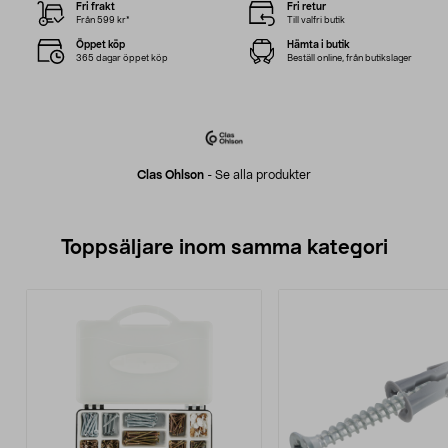
Fri frakt
Fri retur
Från 599 kr*
Till valfri butik
Öppet köp
Hämta i butik
365 dagar öppet köp
Beställ online, från butikslager
Clas Ohlson
-
Se alla produkter
Toppsäljare inom samma kategori