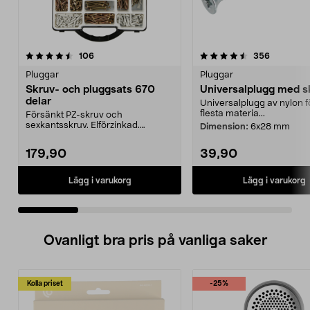
4.5 av 5 stjärnor
recensioner
5.0 av 5 stjärnor
recension
106
356
Pluggar
Pluggar
Skruv- och pluggsats 670
Universalplugg med s
delar
Universalplugg av nylon f
flesta materia...
Försänkt PZ-skruv och
sexkantsskruv. Elförzinkad.
Dimension:
6x28 mm
Plastplugg och täckbrickor. 67...
179,90
39,90
Lägg i varukorg
Lägg i varukorg
Ovanligt bra pris på vanliga saker
Kolla priset
-25%