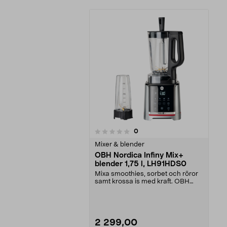
recensioner
0
0 av 5 stjärnor
Mixer & blender
OBH Nordica Infiny Mix+
blender 1,75 l, LH91HDS0
Mixa smoothies, sorbet och röror
samt krossa is med kraft. OBH
Nordica Infiny Mi...
2 299,00