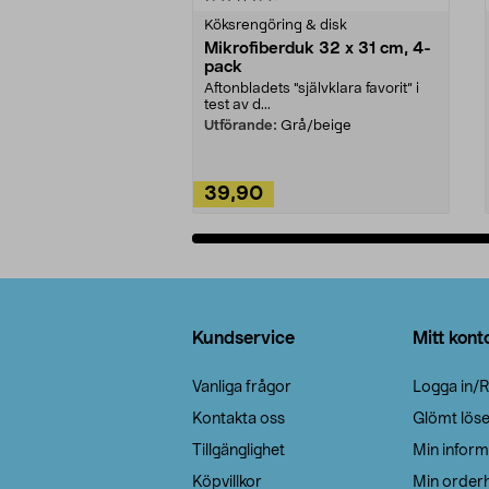
Köksrengöring & disk
Mikrofiberduk 32 x 31 cm, 4-
pack
Aftonbladets "självklara favorit” i
test av d...
Utförande:
Grå/beige
39,90
Lägg i varukorg
Sidfot
Kundservice
Mitt kont
Vanliga frågor
Logga in/R
Kontakta oss
Glömt lös
Tillgänglighet
Min inform
Köpvillkor
Min orderh