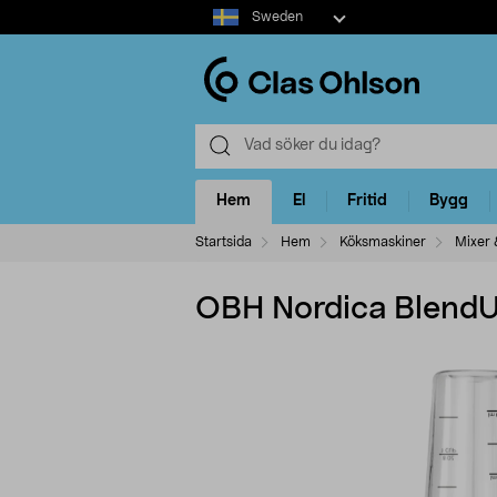
Select
Sweden
market
Hem
El
Fritid
Bygg
Startsida
Hem
Köksmaskiner
Mixer 
OBH Nordica BlendUp