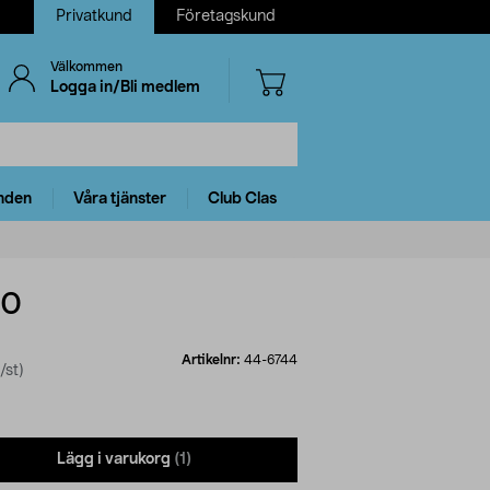
Privatkund
Företagskund
Välkommen
Logga in/Bli medlem
nden
Våra tjänster
Club Clas
N0
Artikelnr:
44-6744
/st)
Lägg i varukorg
(1)