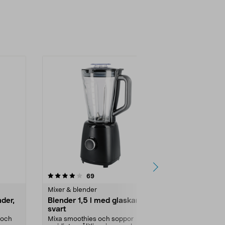
Nyhet
3.5 av 5 stjärnor
recensioner
4.5
69
4
Mixer & blender
Mixer & blend
nder,
Blender 1,5 l med glaskanna,
Blender 2 G
svart
Mixa smoothie
proteindrycke
a och
Mixa smoothies och soppor