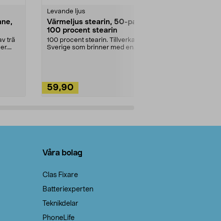
Levande ljus
Rengöringsm
nne,
Värmeljus stearin, 50-pack,
Bikarbonat
100 procent stearin
Ett allsidigt 
städning och 
v trä
100 procent stearin. Tillverkade i
ute. Städa med
er.
Sverige som brinner med en
vacker och sotfri ...
59,90
49,90
Lägg i varukorg
Lägg
Våra bolag
Clas Fixare
Batteriexperten
Teknikdelar
PhoneLife