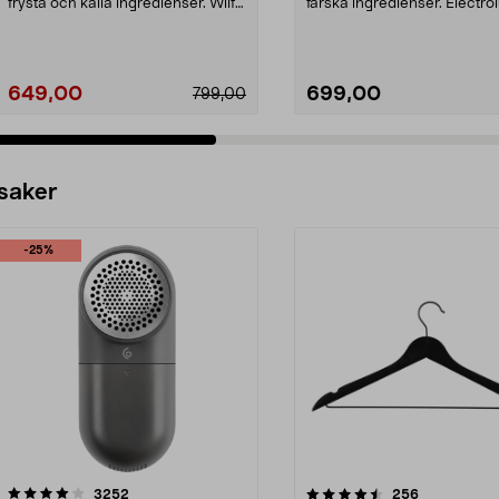
frysta och kalla ingredienser. Wilfa
färska ingredienser. Electro
Smooth B...
Create 3 blend...
649,00
699,00
799,00
 saker
-25%
4.5av 5 stjärnor
recensioner
4.0av 5 stjärnor
recensioner
3252
256