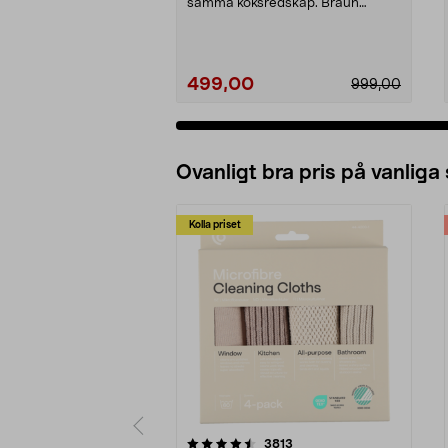
samma köksredskap. Braun
MultiQuick 5 stavmixe...
499,00
999,00
Ovanligt bra pris på vanliga
Kolla priset
5av 5 stjärnor
4.0av 5 stjärnor
recensioner
3813