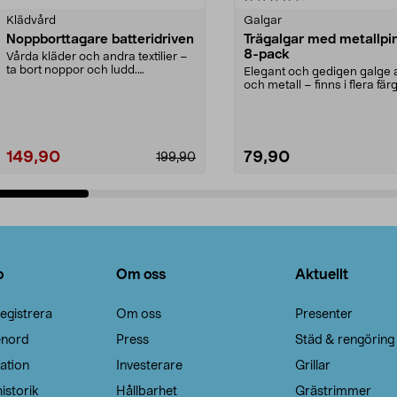
Klädvård
Galgar
Noppborttagare batteridriven
Trägalgar med metallpi
8-pack
Vårda kläder och andra textilier –
ta bort noppor och ludd.
Elegant och gedigen galge a
Noppborttagaren fräs...
och metall – finns i flera färg
Galge med sv...
149,90
79,90
199,90
Lägg i varukorg
Lägg i varukorg
o
Om oss
Aktuellt
egistrera
Om oss
Presenter
enord
Press
Städ & rengöring
ation
Investerare
Grillar
istorik
Hållbarhet
Grästrimmer