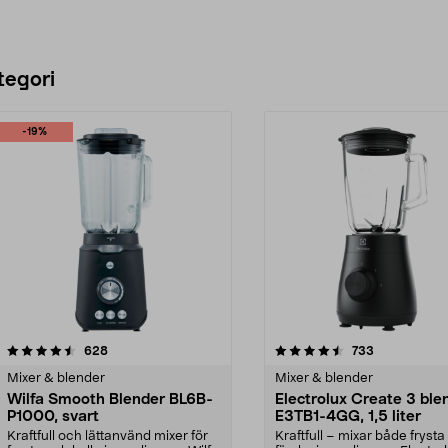
tegori
-19%
4.5 av 5 stjärnor
recensioner
4.0 av 5 stjärnor
recensioner
628
733
Mixer & blender
Mixer & blender
Wilfa Smooth Blender BL6B-
Electrolux Create 3 ble
P1000, svart
E3TB1-4GG, 1,5 liter
Kraftfull och lättanvänd mixer för
Kraftfull – mixar både fryst