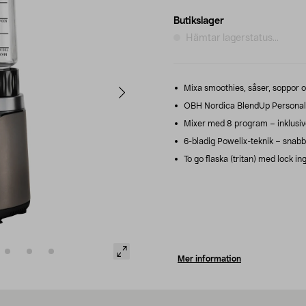
Butikslager
Hämtar lagerstatus...
Mixa smoothies, såser, soppor och
OBH Nordica BlendUp Personal 
Mixer med 8 program – inklusive
6-bladig Powelix-teknik – snabb,
To go flaska (tritan) med lock i
Mer information