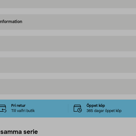
information
Fri retur
Öppet köp
Till valfri butik
365 dagar öppet köp
 samma serie