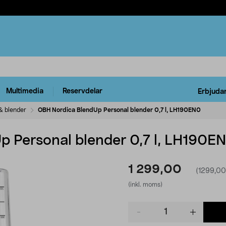
Multimedia
Reservdelar
Erbjuda
& blender
OBH Nordica BlendUp Personal blender 0,7 l, LH190EN0
 Personal blender 0,7 l, LH190E
1 299,00
(1299,00
(inkl. moms)
Product
quantity