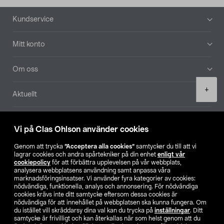
Sidfot
Kundservice
Mitt konto
Om oss
Product
+
Aktuellt
quantity
Våra bolag
Vi på Clas Ohlson använder cookies
Hitta butik
Genom att trycka
”Acceptera alla cookies”
samtycker du till att vi
lagrar cookies och andra spårtekniker på din enhet
enligt vår
cookiepolicy
för att förbättra upplevelsen på vår webbplats,
SE
NO
FI
analysera webbplatsens användning samt anpassa våra
marknadsföringsinsatser. Vi använder fyra kategorier av cookies:
nödvändiga, funktionella, analys och annonsering. För nödvändiga
cookies krävs inte ditt samtycke eftersom dessa cookies är
nödvändiga för att innehållet på webbplatsen ska kunna fungera. Om
du istället vill skräddarsy dina val kan du trycka på
inställningar
. Ditt
samtycke är frivilligt och kan återkallas när som helst genom att du