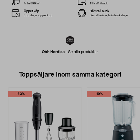
Från 599 kr*
Till valfri butik
Öppet köp
Hämta i butik
365 dagar öppet köp
Beställ online, från butikslager
Obh Nordica
-
Se alla produkter
Toppsäljare inom samma kategori
-50%
-19%