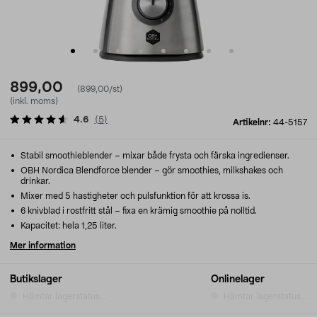
899,00
(899,00/st)
(inkl. moms)
4.6
(
5
)
Artikelnr:
44-5157
Stabil smoothieblender – mixar både frysta och färska ingredienser.
OBH Nordica Blendforce blender – gör smoothies, milkshakes och
drinkar.
Mixer med 5 hastigheter och pulsfunktion för att krossa is.
6 knivblad i rostfritt stål – fixa en krämig smoothie på nolltid.
Kapacitet: hela 1,25 liter.
Mer information
Butikslager
Onlinelager
Hämtar lagerstatus...
Hämtar lagerstatus...