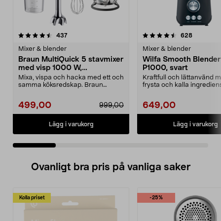
4.5 av 5 stjärnor
recensioner
4.5 av 5 stjärnor
recension
437
628
Mixer & blender
Mixer & blender
Braun MultiQuick 5 stavmixer
Wilfa Smooth Blender
med visp 1000 W,
P1000, svart
MQ50202M
Mixa, vispa och hacka med ett och
Kraftfull och lättanvänd m
samma köksredskap. Braun
frysta och kalla ingrediens
MultiQuick 5 stavmixe...
Smooth B...
499,00
649,00
999,00
Lägg i varukorg
Lägg i varukorg
Ovanligt bra pris på vanliga saker
Kolla priset
-25%