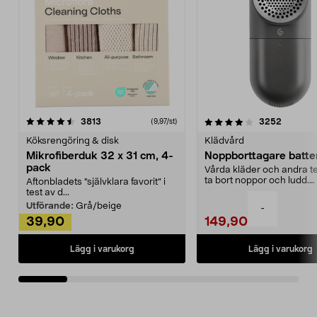
4.0av 5 stjärnor
recensioner
4.5av 5 stjärnor
recensio
3813
3252
(9,97/st)
Köksrengöring & disk
Klädvård
Mikrofiberduk 32 x 31 cm, 4-
Noppborttagare batter
pack
Vårda kläder och andra tex
ta bort noppor och ludd.
Aftonbladets "självklara favorit” i
Noppborttagaren fräs...
test av d...
Utförande:
Grå/beige
-
39,90
149,90
Lägg i varukorg
Lägg i varukorg