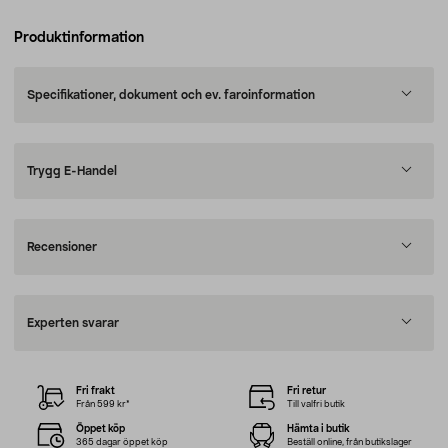
Produktinformation
Specifikationer, dokument och ev. faroinformation
Trygg E-Handel
Recensioner
Experten svarar
Fri frakt
Fri retur
Från 599 kr*
Till valfri butik
Öppet köp
Hämta i butik
365 dagar öppet köp
Beställ online, från butikslager