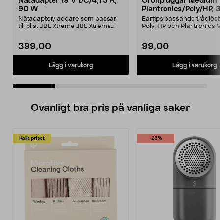
Nätadapter 19 V DC/4,75 A,
Öronpluggar Medium
90 W
Plantronics/Poly/HP, 
Nätadapter/laddare som passar
Eartips passande trådlös
till bl.a. JBL Xtreme JBL Xtreme
Poly, HP och Plantronics
2JBL BoomboxJBL B...
PRO, Legend 3...
399,00
99,00
Lägg i varukorg
Lägg i varukorg
Ovanligt bra pris på vanliga saker
Kolla priset
-25%