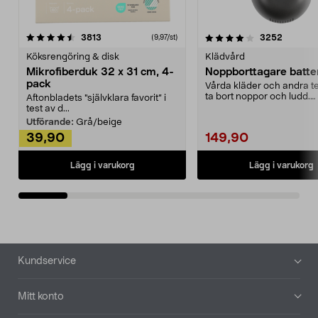
4.0av 5 stjärnor
recensioner
4.5av 5 stjärnor
recensio
3813
3252
(9,97/st)
Köksrengöring & disk
Klädvård
Mikrofiberduk 32 x 31 cm, 4-
Noppborttagare batter
pack
Vårda kläder och andra tex
ta bort noppor och ludd.
Aftonbladets "självklara favorit” i
Noppborttagaren fräs...
test av d...
Utförande:
Grå/beige
39,90
149,90
Lägg i varukorg
Lägg i varukorg
Sidfot
Kundservice
Mitt konto