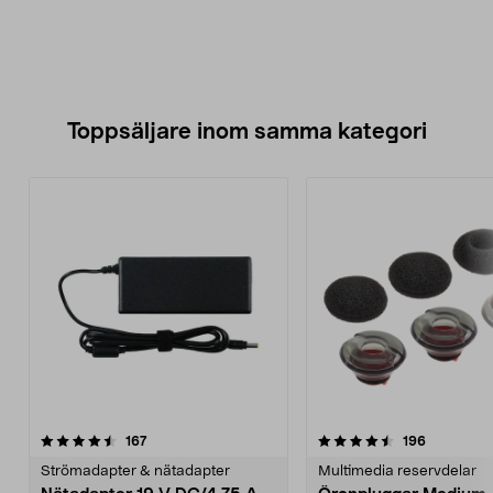
Toppsäljare inom samma kategori
4.5 av 5 stjärnor
recensioner
5.0 av 5 stjärnor
recensione
167
196
Strömadapter & nätadapter
Multimedia reservdelar