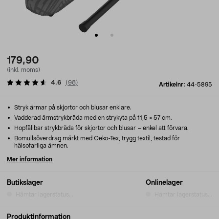
179,90
(inkl. moms)
4.6
(
98
)
Artikelnr:
44-5895
Stryk ärmar på skjortor och blusar enklare.
Vadderad ärmstrykbräda med en strykyta på 11,5 × 57 cm.
Hopfällbar strykbräda för skjortor och blusar – enkel att förvara.
Bomullsöverdrag märkt med Oeko-Tex, trygg textil, testad för
hälsofarliga ämnen.
Mer information
Butikslager
Onlinelager
Hämtar lagerstatus...
Hämtar lagerstatus...
Produktinformation