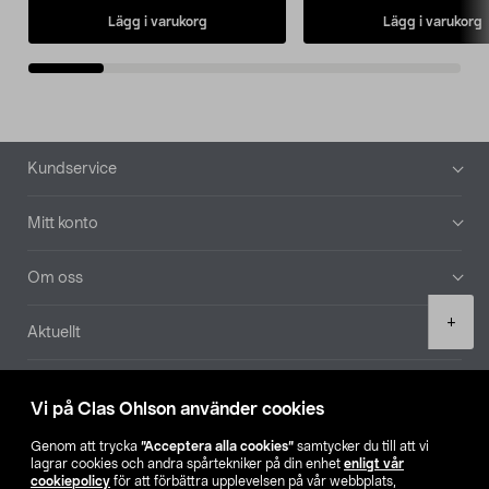
Lägg i varukorg
Lägg i varukorg
Sidfot
Kundservice
Mitt konto
Om oss
Product
+
Aktuellt
quantity
Våra bolag
Vi på Clas Ohlson använder cookies
Hitta butik
Genom att trycka
”Acceptera alla cookies”
samtycker du till att vi
lagrar cookies och andra spårtekniker på din enhet
enligt vår
cookiepolicy
för att förbättra upplevelsen på vår webbplats,