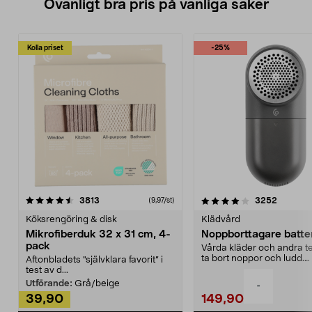
Ovanligt bra pris på vanliga saker
Kolla priset
-25%
4.0av 5 stjärnor
recensioner
4.5av 5 stjärnor
recensio
3813
3252
(9,97/st)
Köksrengöring & disk
Klädvård
Mikrofiberduk 32 x 31 cm, 4-
Noppborttagare batter
pack
Vårda kläder och andra tex
ta bort noppor och ludd.
Aftonbladets "självklara favorit” i
Noppborttagaren fräs...
test av d...
Utförande:
Grå/beige
-
39,90
149,90