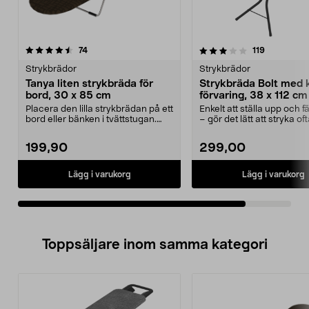
3.5av 5 stjärnor
recensioner
recensione
74
119
Strykbrädor
Strykbrädor
Tanya liten strykbräda för
Strykbräda Bolt med k
bord, 30 x 85 cm
förvaring, 38 x 112 cm
Placera den lilla strykbrädan på ett
Enkelt att ställa upp och fä
bord eller bänken i tvättstugan.
– gör det lätt att stryka oft
Kompakt oc...
hopfäl...
199,90
299,00
Lägg i varukorg
Lägg i varukorg
Toppsäljare inom samma kategori