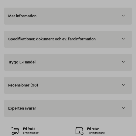
Mer information
Specifikationer, dokument och ev. faroinformation
Trygg E-Handel
Recensioner
(98)
Experten svarar
Fri frakt
Fri retur
Från 599 kr*
Till valfri butik