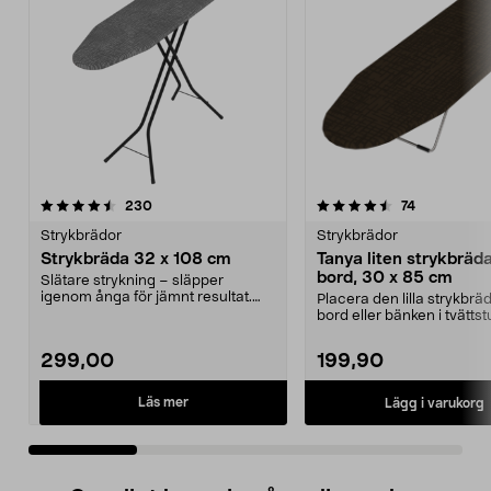
4.5 av 5 stjärnor
recensioner
3.5 av 5 stjärnor
recensioner
230
74
Strykbrädor
Strykbrädor
Strykbräda 32 x 108 cm
Tanya liten strykbräda
bord, 30 x 85 cm
Slätare strykning – släpper
igenom ånga för jämnt resultat.
Placera den lilla strykbrä
Enkelt att ställa up...
bord eller bänken i tvätts
Kompakt oc...
299,00
199,90
Läs mer
Lägg i varukorg