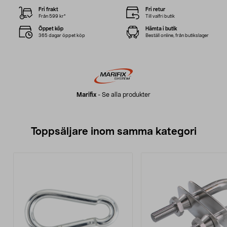
Fri frakt
Fri retur
Från 599 kr*
Till valfri butik
Öppet köp
Hämta i butik
365 dagar öppet köp
Beställ online, från butikslager
Marifix
-
Se alla produkter
Toppsäljare inom samma kategori