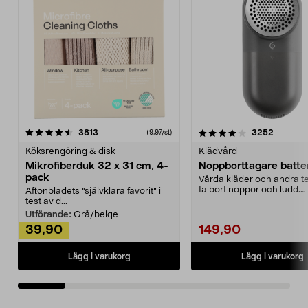
4.0av 5 stjärnor
recensioner
4.5av 5 stjärnor
recensio
3813
3252
(9,97/st)
Köksrengöring & disk
Klädvård
Mikrofiberduk 32 x 31 cm, 4-
Noppborttagare batter
pack
Vårda kläder och andra tex
ta bort noppor och ludd.
Aftonbladets "självklara favorit” i
Noppborttagaren fräs...
test av d...
Utförande:
Grå/beige
39,90
149,90
Lägg i varukorg
Lägg i varukorg