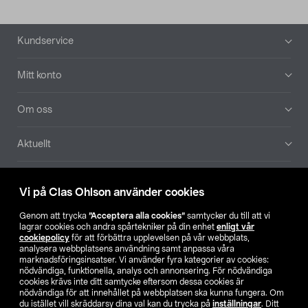
Sidfot
Kundservice
Mitt konto
Om oss
Aktuellt
Våra bolag
Vi på Clas Ohlson använder cookies
Hitta butik
Genom att trycka
”Acceptera alla cookies”
samtycker du till att vi
lagrar cookies och andra spårtekniker på din enhet
enligt vår
cookiepolicy
för att förbättra upplevelsen på vår webbplats,
SE
NO
FI
analysera webbplatsens användning samt anpassa våra
marknadsföringsinsatser. Vi använder fyra kategorier av cookies:
nödvändiga, funktionella, analys och annonsering. För nödvändiga
cookies krävs inte ditt samtycke eftersom dessa cookies är
nödvändiga för att innehållet på webbplatsen ska kunna fungera. Om
du istället vill skräddarsy dina val kan du trycka på
inställningar
. Ditt