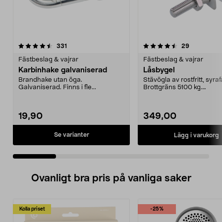
4.5 av 5 stjärnor
recensioner
4.5 av 5 stjärnor
recensione
331
29
Fästbeslag & vajrar
Fästbeslag & vajrar
Karbinhake galvaniserad
Låsbygel
Brandhake utan öga.
Stävögla av rostfritt, syraf
Galvaniserad. Finns i fle...
Brottgräns 5100 kg.
Försäkringsklass 3.
19,90
349,00
Se varianter
Lägg i varukorg
Ovanligt bra pris på vanliga saker
Kolla priset
-25%