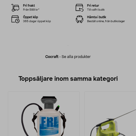
Fri frakt
Fri retur
Från 599 kr*
Till valfri butik
Öppet köp
Hämta i butik
365 dagar öppet köp
Beställ online, från butikslager
Cocraft
-
Se alla produkter
Toppsäljare inom samma kategori