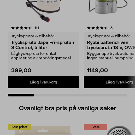
4.5 av 5 stjärnor
recensioner
4.0 av 5 stjärnor
recensioner
111
8
Trycksprutor & tillbehör
Trycksprutor & tillbehör
Tryckspruta Jape Fri-sprutan
Ryobi batteridriven
S Control, 5 liter
tryckspruta 18 V, OW
Lågtryckspruta för enkel
Bygger upp tryck automat
applicering av rengöringsmedel.
ingen manuell pumpning 
Jape Fri-sprutan S Cont...
Ryobi batteridrive...
399,00
1149,00
Lägg i varukorg
Lägg i varukorg
Ovanligt bra pris på vanliga saker
Kolla priset
-25%