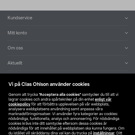
Sidfot
Kundservice
Mitt konto
Om oss
Aktuellt
Våra bolag
Vi på Clas Ohlson använder cookies
Hitta butik
Genom att trycka
”Acceptera alla cookies”
samtycker du till att vi
lagrar cookies och andra spårtekniker på din enhet
enligt vår
cookiepolicy
för att förbättra upplevelsen på vår webbplats,
SE
NO
FI
analysera webbplatsens användning samt anpassa våra
marknadsföringsinsatser. Vi använder fyra kategorier av cookies:
nödvändiga, funktionella, analys och annonsering. För nödvändiga
cookies krävs inte ditt samtycke eftersom dessa cookies är
nödvändiga för att innehållet på webbplatsen ska kunna fungera. Om
du istället vill skräddarsy dina val kan du trycka på
inställningar
. Ditt