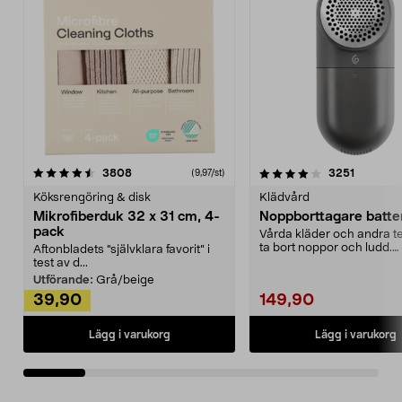
4.0av 5 stjärnor
recensioner
4.5av 5 stjärnor
recensio
3808
3251
(9,97/st)
Köksrengöring & disk
Klädvård
Mikrofiberduk 32 x 31 cm, 4-
Noppborttagare batter
pack
Vårda kläder och andra tex
ta bort noppor och ludd.
Aftonbladets "självklara favorit” i
Noppborttagaren fräs...
test av d...
Utförande:
Grå/beige
39,90
149,90
Lägg i varukorg
Lägg i varukorg