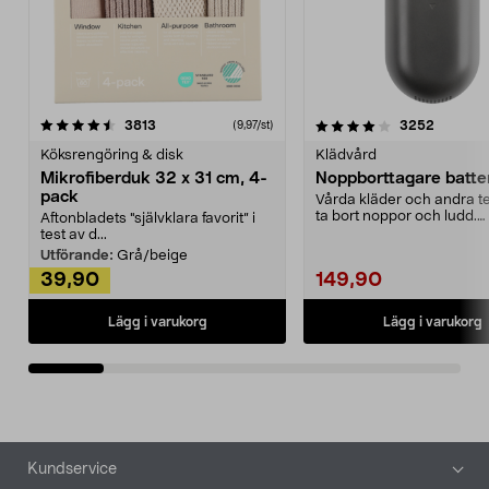
4.0av 5 stjärnor
recensioner
4.5av 5 stjärnor
recensio
3813
3252
(9,97/st)
Köksrengöring & disk
Klädvård
Mikrofiberduk 32 x 31 cm, 4-
Noppborttagare batter
pack
Vårda kläder och andra tex
ta bort noppor och ludd.
Aftonbladets "självklara favorit” i
Noppborttagaren fräs...
test av d...
Utförande:
Grå/beige
39,90
149,90
Lägg i varukorg
Lägg i varukorg
Sidfot
Kundservice