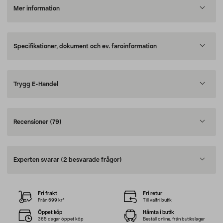
Mer information
Specifikationer, dokument och ev. faroinformation
Trygg E-Handel
Recensioner
(79)
Experten svarar
(2 besvarade frågor)
Fri frakt
Fri retur
Från 599 kr*
Till valfri butik
Öppet köp
Hämta i butik
365 dagar öppet köp
Beställ online, från butikslager