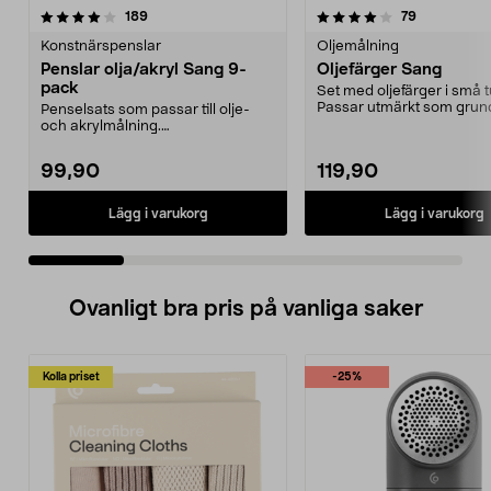
4.0 av 5 stjärnor
recensioner
recensioner
189
79
0.0 av 5 stjärnor
Konstnärspenslar
Oljemålning
Penslar olja/akryl Sang 9-
Oljefärger Sang
pack
Set med oljefärger i små t
Passar utmärkt som grund
Penselsats som passar till olje-
börja måla med....
och akrylmålning.
Konstnärspenslar med svinbors...
99,90
119,90
Lägg i varukorg
Lägg i varukorg
Ovanligt bra pris på vanliga saker
Kolla priset
-25%