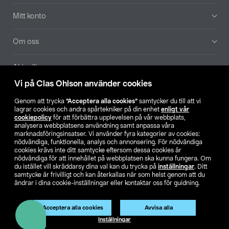
Mitt konto
Om oss
Aktuellt
Vi på Clas Ohlson använder cookies
Våra bolag
Genom att trycka
”Acceptera alla cookies”
samtycker du till att vi
lagrar cookies och andra spårtekniker på din enhet
enligt vår
Hitta butik
cookiepolicy
för att förbättra upplevelsen på vår webbplats,
analysera webbplatsens användning samt anpassa våra
marknadsföringsinsatser. Vi använder fyra kategorier av cookies:
nödvändiga, funktionella, analys och annonsering. För nödvändiga
SE
NO
FI
cookies krävs inte ditt samtycke eftersom dessa cookies är
nödvändiga för att innehållet på webbplatsen ska kunna fungera. Om
du istället vill skräddarsy dina val kan du trycka på
inställningar
. Ditt
samtycke är frivilligt och kan återkallas när som helst genom att du
ändrar i dina cookie-inställningar eller kontaktar oss för guidning.
Acceptera alla cookies
Avvisa alla
Köpvillkor
Privacy statement
Klubbvillkor
För företag
Inställningar
Ändra till priser exklusive moms