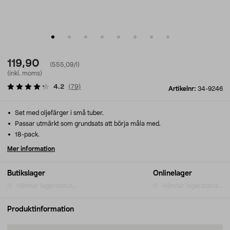
119,90
(555,09/l)
(inkl. moms)
4.2
(
79
)
Artikelnr:
34-9246
Set med oljefärger i små tuber.
Passar utmärkt som grundsats att börja måla med.
18-pack.
Mer information
Butikslager
Onlinelager
Hämtar lagerstatus...
Hämtar lagerstatus...
Produktinformation