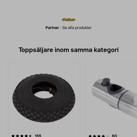
Partner
-
Se alla produkter
Toppsäljare inom samma kategori
4.0 av 5 stjärnor
recensioner
4.0 av 5 stjärnor
recensione
155
60