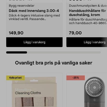
Bygg reservdelar
Duschmunstycken & dus
Däck med innerslang 3.00-4
Handduschhållare fö
duschstång, krom
Däck 4-lagers inklusive slang med
vinklad ventil. Passande
Hållare för duschhandtag t
luftgummihjul i dimen...
och handdusch 40-9865.
22 mm stång och ...
149,90
79,00
Lägg i varukorg
Lägg i varukorg
Ovanligt bra pris på vanliga saker
Kolla priset
-25%