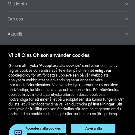
Mitt konto
Om oss
Aktuellt
Våra bolag
Vi på Clas Ohlson använder cookies
Hitta butik
Genom att trycka
”Acceptera alla cookies”
samtycker du till att vi
lagrar cookies och andra spårtekniker på din enhet
enligt vår
cookiepolicy
för att förbättra upplevelsen på vår webbplats,
SE
NO
FI
analysera webbplatsens användning samt anpassa våra
marknadsföringsinsatser. Vi använder fyra kategorier av cookies:
nödvändiga, funktionella, analys och annonsering. För nödvändiga
cookies krävs inte ditt samtycke eftersom dessa cookies är
nödvändiga för att innehållet på webbplatsen ska kunna fungera. Om
du istället vill skräddarsy dina val kan du trycka på
inställningar
. Ditt
samtycke är frivilligt och kan återkallas när som helst genom att du
ändrar i dina cookie-inställningar eller kontaktar oss för guidning.
Köpvillkor
Privacy statement
Klubbvillkor
För företag
Ändra till priser exklusive moms
Produkten har utgått
Acceptera alla cookies
Avvisa alla
Artikelnr:
50-8593