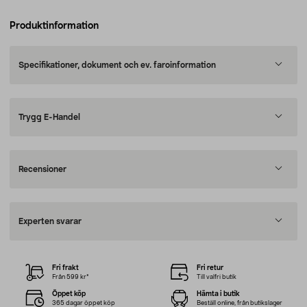
Produktinformation
Specifikationer, dokument och ev. faroinformation
Trygg E-Handel
Recensioner
Experten svarar
Fri frakt
Fri retur
Från 599 kr*
Till valfri butik
Öppet köp
Hämta i butik
365 dagar öppet köp
Beställ online, från butikslager