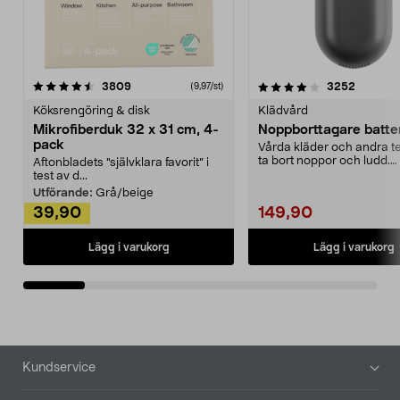
4.0av 5 stjärnor
recensioner
4.5av 5 stjärnor
recensio
3809
3252
(9,97/st)
Köksrengöring & disk
Klädvård
Mikrofiberduk 32 x 31 cm, 4-
Noppborttagare batter
pack
Vårda kläder och andra tex
ta bort noppor och ludd.
Aftonbladets "självklara favorit” i
Noppborttagaren fräs...
test av d...
Utförande:
Grå/beige
39,90
149,90
Lägg i varukorg
Lägg i varukorg
Sidfot
Kundservice