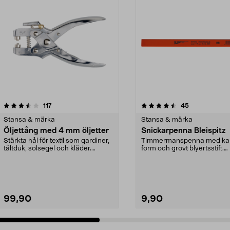
4.5 av 5 stjärnor
recensioner
3.5 av 5 stjärnor
recensioner
117
45
Stansa & märka
Stansa & märka
Öljettång med 4 mm öljetter
Snickarpenna Bleispitz
Stärkta hål för textil som gardiner,
Timmermanspenna med kan
tältduk, solsegel och kläder.
form och grovt blyertsstift.
Komplett set ...
Blyertspenna för märknin...
99,90
9,90