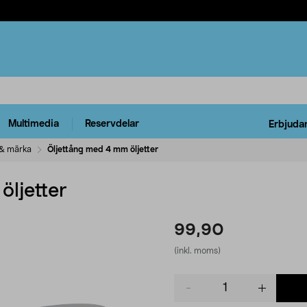
Multimedia
Reservdelar
Erbjuda
 & märka
Öljettång med 4 mm öljetter
öljetter
99,90
(inkl. moms)
Product
quantity