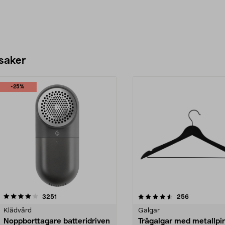
 saker
-25%
4.5av 5 stjärnor
recensioner
4.0av 5 stjärnor
recensioner
3251
256
Klädvård
Galgar
Noppborttagare batteridriven
Trägalgar med metallpi