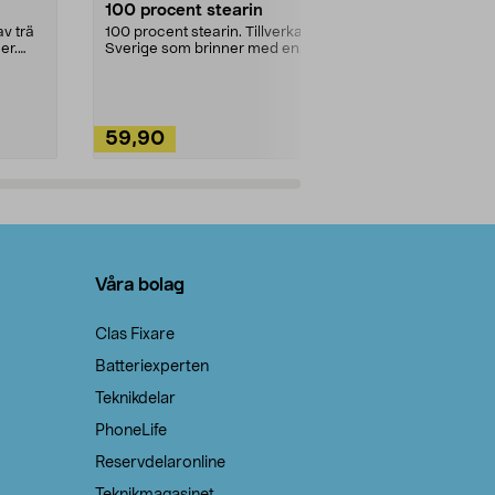
100 procent stearin
Ett allsidigt 
städning och 
v trä
100 procent stearin. Tillverkade i
ute. Städa med
er.
Sverige som brinner med en
vacker och sotfri ...
59,90
49,90
Lägg i varukorg
Lägg
Våra bolag
Clas Fixare
Batteriexperten
Teknikdelar
PhoneLife
Reservdelaronline
Teknikmagasinet