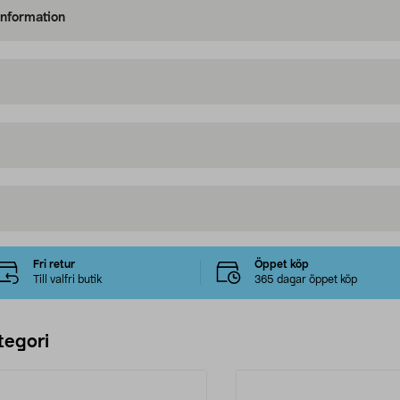
information
Fri retur
Öppet köp
Till valfri butik
365 dagar öppet köp
tegori