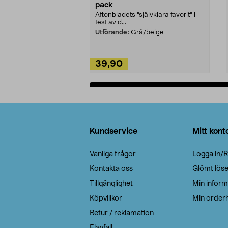
pack
Aftonbladets "självklara favorit” i
test av d...
Utförande:
Grå/beige
39,90
Lägg i varukorg
Sidfot
Kundservice
Mitt kont
Vanliga frågor
Logga in/R
Kontakta oss
Glömt lös
Tillgänglighet
Min inform
Köpvillkor
Min orderh
Retur / reklamation
Elavfall