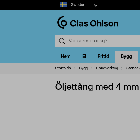
Select
Sweden
market
Hem
El
Fritid
Bygg
Startsida
Bygg
Handverktyg
Stansa
Öljettång med 4 mm 