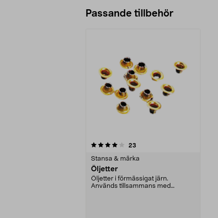
Passande tillbehör
0av 5 stjärnor
recensioner
23
Stansa & märka
Öljetter
Öljetter i förmässigat järn.
Används tillsammans med
öljettång 34-1476. 100-pack.