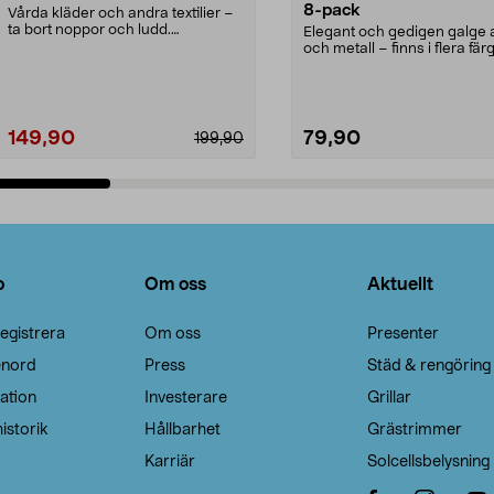
8-pack
Vårda kläder och andra textilier –
ta bort noppor och ludd.
Elegant och gedigen galge a
Noppborttagaren fräs...
och metall – finns i flera färg
Galge med sv...
149,90
79,90
199,90
Lägg i varukorg
Lägg i varukorg
o
Om oss
Aktuellt
egistrera
Om oss
Presenter
enord
Press
Städ & rengöring
ation
Investerare
Grillar
istorik
Hållbarhet
Grästrimmer
Karriär
Solcellsbelysning