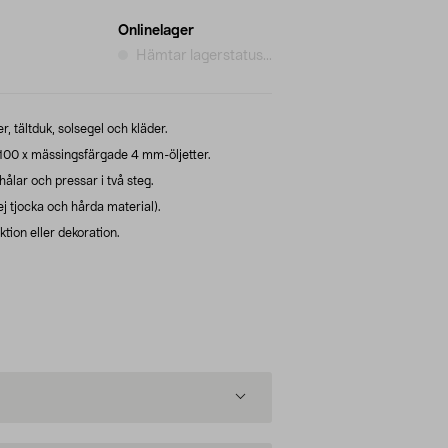
Onlinelager
Hämtar lagerstatus...
r, tältduk, solsegel och kläder.
100 x mässingsfärgade 4 mm-öljetter.
hålar och pressar i två steg.
(ej tjocka och hårda material).
ktion eller dekoration.