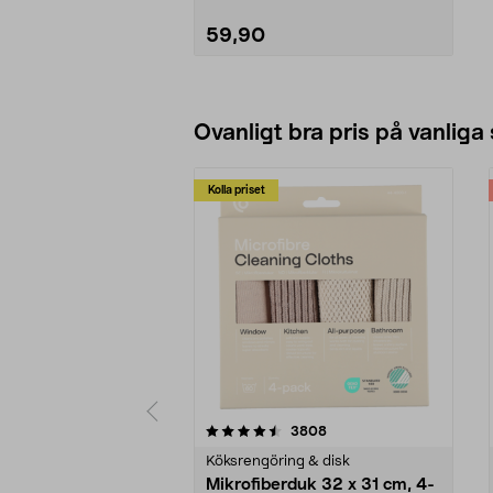
59,90
Lägg i varukorg
Ovanligt bra pris på vanliga
Kolla priset
5av 5 stjärnor
4.0av 5 stjärnor
recensioner
3808
Köksrengöring & disk
Mikrofiberduk 32 x 31 cm, 4-