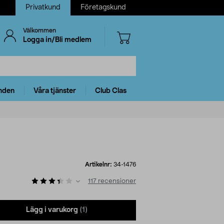
Privatkund
Företagskund
Välkommen
Logga in/Bli medlem
nden
Våra tjänster
Club Clas
Artikelnr:
34-1476
117
recensioner
Lägg i varukorg
(1)