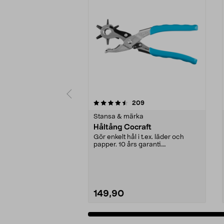
5 av 5 stjärnor
3.5 av 5 stjärnor
recensioner
209
Stansa & märka
Håltång Cocraft
Gör enkelt hål i t.ex. läder och
papper. 10 års garanti.
Tysktillverkad.
149,90