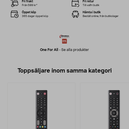
Fri frakt
Fri retur
Från 599 kr*
Till valfri butik
Öppet köp
Hämta i butik
365 dagar öppet köp
Beställ online, från butikslager
One For All
-
Se alla produkter
Toppsäljare inom samma kategori