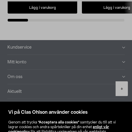
Lägg i varukorg
Lägg i varukorg
Sidfot
Kundservice
Mitt konto
Om oss
Product
+
Aktuellt
quantity
Våra bolag
Vi på Clas Ohlson använder cookies
Hitta butik
Genom att trycka
”Acceptera alla cookies”
samtycker du till att vi
lagrar cookies och andra spårtekniker på din enhet
enligt vår
cookiepolicy
för att förbättra upplevelsen på vår webbplats,