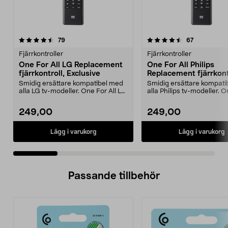
4.5 av 5 stjärnor
recensioner
4.5 av 5 stjärnor
recensioner
79
67
Fjärrkontroller
Fjärrkontroller
One For All LG Replacement
One For All Philips
fjärrkontroll, Exclusive
Replacement fjärrkont
Exclusive
Smidig ersättare kompatibel med
Smidig ersättare kompati
alla LG tv-modeller. One For All LG
alla Philips tv-modeller. O
Replacement ...
Philips Re...
249,00
249,00
Lägg i varukorg
Lägg i varukorg
Passande tillbehör