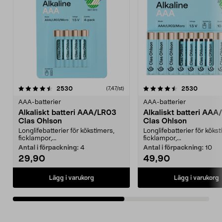
4.5av 5 stjärnor
recensioner
4.5av 5 stjärnor
recensio
2530
2530
(7,47/st)
AAA-batterier
AAA-batterier
Alkaliskt batteri AAA/LR03
Alkaliskt batteri AA
Clas Ohlson
Clas Ohlson
Longlifebatterier för kökstimers,
Longlifebatterier för kökst
ficklampor,...
ficklampor,...
Antal i förpackning:
4
Antal i förpackning:
10
29,90
49,90
Lägg i varukorg
Lägg i varukorg