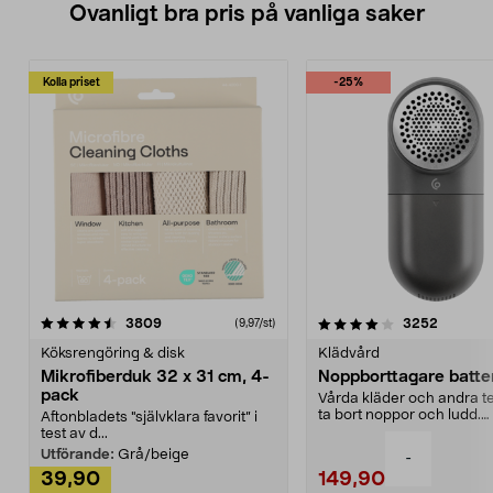
Ovanligt bra pris på vanliga saker
Kolla priset
-25%
4.0av 5 stjärnor
recensioner
4.5av 5 stjärnor
recensio
3809
3252
(9,97/st)
Köksrengöring & disk
Klädvård
Mikrofiberduk 32 x 31 cm, 4-
Noppborttagare batter
pack
Vårda kläder och andra tex
ta bort noppor och ludd.
Aftonbladets "självklara favorit” i
Noppborttagaren fräs...
test av d...
Utförande:
Grå/beige
-
39,90
149,90