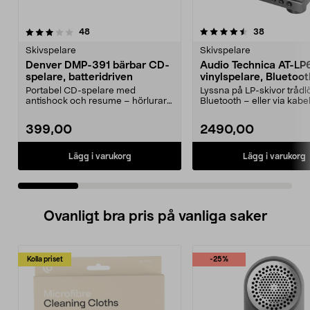
4.5 av 5 stjärnor
recensioner
4.0 av 5 stjärnor
recensione
48
38
Skivspelare
Skivspelare
Denver DMP-391 bärbar CD-
Audio Technica AT-L
spelare, batteridriven
vinylspelare, Bluetoot
Portabel CD-spelare med
Lyssna på LP-skivor trådlö
antishock och resume – hörlurar
Bluetooth – eller via kab
ingår. Denver liten CD-s...
kabel ingår). ...
399,00
2490,00
Lägg i varukorg
Lägg i varukorg
Ovanligt bra pris på vanliga saker
Kolla priset
-25%