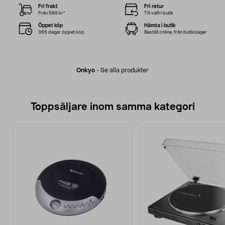
Fri frakt
Fri retur
Från 599 kr*
Till valfri butik
Öppet köp
Hämta i butik
365 dagar öppet köp
Beställ online, från butikslager
Onkyo
-
Se alla produkter
Toppsäljare inom samma kategori