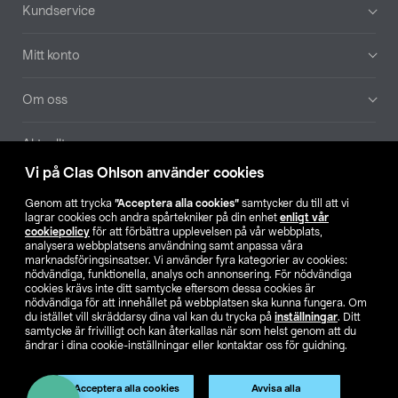
Sidfot
Kundservice
Mitt konto
Om oss
Aktuellt
Vi på Clas Ohlson använder cookies
Våra bolag
Genom att trycka
”Acceptera alla cookies”
samtycker du till att vi
lagrar cookies och andra spårtekniker på din enhet
enligt vår
Hitta butik
cookiepolicy
för att förbättra upplevelsen på vår webbplats,
analysera webbplatsens användning samt anpassa våra
marknadsföringsinsatser. Vi använder fyra kategorier av cookies:
nödvändiga, funktionella, analys och annonsering. För nödvändiga
SE
NO
FI
cookies krävs inte ditt samtycke eftersom dessa cookies är
nödvändiga för att innehållet på webbplatsen ska kunna fungera. Om
du istället vill skräddarsy dina val kan du trycka på
inställningar
. Ditt
samtycke är frivilligt och kan återkallas när som helst genom att du
ändrar i dina cookie-inställningar eller kontaktar oss för guidning.
Acceptera alla cookies
Avvisa alla
Köpvillkor
Privacy statement
Klubbvillkor
För företag