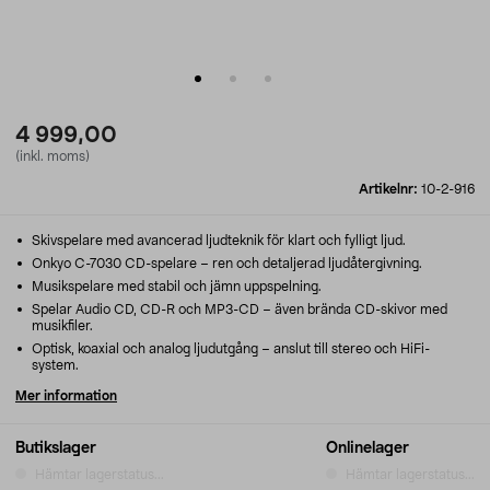
4 999,00
(inkl. moms)
Artikelnr:
10-2-916
Skivspelare med avancerad ljudteknik för klart och fylligt ljud.
Onkyo C-7030 CD-spelare – ren och detaljerad ljudåtergivning.
Musikspelare med stabil och jämn uppspelning.
Spelar Audio CD, CD-R och MP3-CD – även brända CD-skivor med
musikfiler.
Optisk, koaxial och analog ljudutgång – anslut till stereo och HiFi-
system.
Mer information
Butikslager
Onlinelager
Hämtar lagerstatus...
Hämtar lagerstatus...