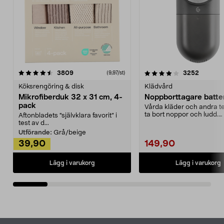
4.0av 5 stjärnor
recensioner
4.5av 5 stjärnor
recensio
3809
3252
(9,97/st)
Köksrengöring & disk
Klädvård
Mikrofiberduk 32 x 31 cm, 4-
Noppborttagare batter
pack
Vårda kläder och andra tex
ta bort noppor och ludd.
Aftonbladets "självklara favorit” i
Noppborttagaren fräs...
test av d...
Utförande:
Grå/beige
39,90
149,90
Lägg i varukorg
Lägg i varukorg