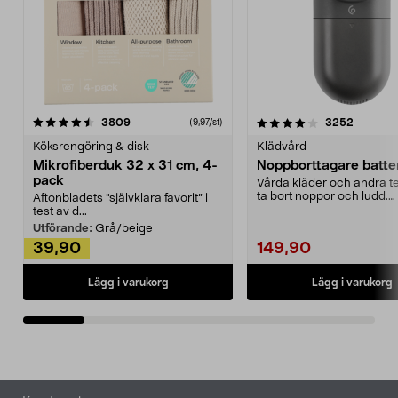
4.0av 5 stjärnor
recensioner
4.5av 5 stjärnor
recensio
3809
3252
(9,97/st)
Köksrengöring & disk
Klädvård
Mikrofiberduk 32 x 31 cm, 4-
Noppborttagare batter
pack
Vårda kläder och andra tex
ta bort noppor och ludd.
Aftonbladets "självklara favorit” i
Noppborttagaren fräs...
test av d...
Utförande:
Grå/beige
39,90
149,90
Lägg i varukorg
Lägg i varukorg
Sidfot