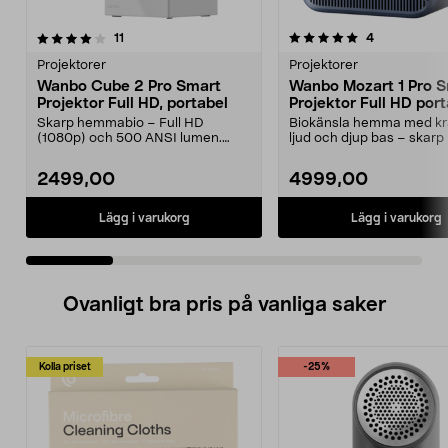
5.0 av 5 stjärnor
recensioner
4.0 av 5 stjärnor
recensioner
11
4
Projektorer
Projektorer
Wanbo Cube 2 Pro Smart
Wanbo Mozart 1 Pro 
Projektor Full HD, portabel
Projektor Full HD port
2025
Skarp hemmabio – Full HD
Biokänsla hemma med kraf
(1080p) och 500 ANSI lumen.
ljud och djup bas – skarp 
Wanbo Cube 2 Pro Smart Proj...
till 120 tum. ...
2499,00
4999,00
Lägg i varukorg
Lägg i varukorg
Ovanligt bra pris på vanliga saker
Kolla priset
-25%