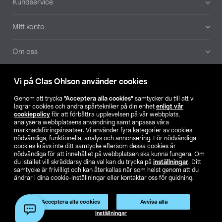
Kundservice
Mitt konto
Om oss
Aktuellt
Vi på Clas Ohlson använder cookies
Genom att trycka
”Acceptera alla cookies”
samtycker du till att vi
Våra bolag
lagrar cookies och andra spårtekniker på din enhet
enligt vår
cookiepolicy
för att förbättra upplevelsen på vår webbplats,
analysera webbplatsens användning samt anpassa våra
Hitta butik
marknadsföringsinsatser. Vi använder fyra kategorier av cookies:
nödvändiga, funktionella, analys och annonsering. För nödvändiga
cookies krävs inte ditt samtycke eftersom dessa cookies är
SE
NO
FI
nödvändiga för att innehållet på webbplatsen ska kunna fungera. Om
du istället vill skräddarsy dina val kan du trycka på
inställningar
. Ditt
samtycke är frivilligt och kan återkallas när som helst genom att du
ändrar i dina cookie-inställningar eller kontaktar oss för guidning.
Acceptera alla cookies
Avvisa alla
Inställningar
Köpvillkor
Privacy statement
Klubbvillkor
För företag