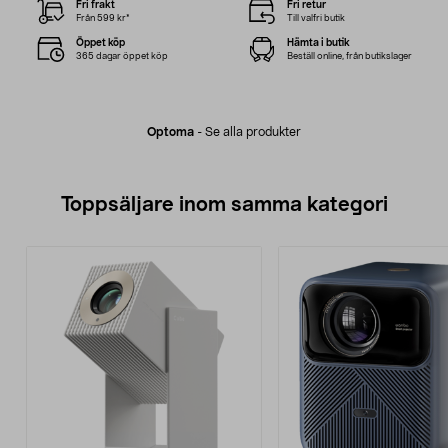
Fri frakt
Fri retur
Från 599 kr*
Till valfri butik
Öppet köp
Hämta i butik
365 dagar öppet köp
Beställ online, från butikslager
Optoma
-
Se alla produkter
Toppsäljare inom samma kategori