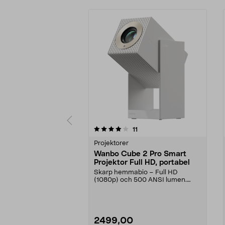
0 av 5 stjärnor
5.0 av 5 stjärnor
recensioner
11
Projektorer
Wanbo Cube 2 Pro Smart
Projektor Full HD, portabel
Skarp hemmabio – Full HD
(1080p) och 500 ANSI lumen.
Wanbo Cube 2 Pro Smart Proj...
2499,00