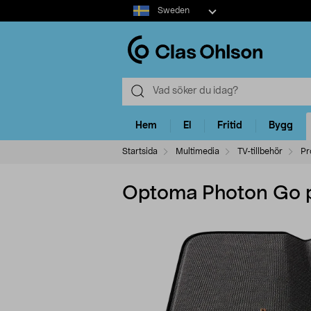
Select
Sweden
market
Hem
El
Fritid
Bygg
Startsida
Multimedia
TV-tillbehör
Pr
Optoma Photon Go p