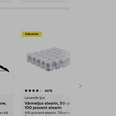
Kolla priset
Multibuy
4.5av 5 stjärnor
recensioner
4.5
4378
2
Levande ljus
Rengöringsm
nne,
Värmeljus stearin, 50-pack,
Bikarbonat
100 procent stearin
Ett allsidigt 
städning och 
v trä
100 procent stearin. Tillverkade i