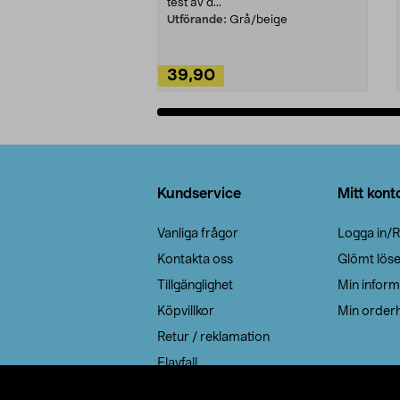
test av d...
Utförande:
Grå/beige
39,90
Lägg i varukorg
Sidfot
Kundservice
Mitt kont
Vanliga frågor
Logga in/R
Kontakta oss
Glömt lös
Tillgänglighet
Min inform
Köpvillkor
Min orderh
Retur / reklamation
Elavfall
Cookie policy