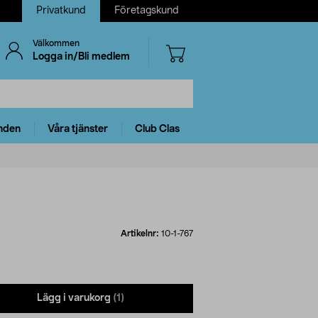
Privatkund
Företagskund
Välkommen
Logga in/Bli medlem
nden
Våra tjänster
Club Clas
Artikelnr:
10-1-767
Lägg i varukorg
(1)