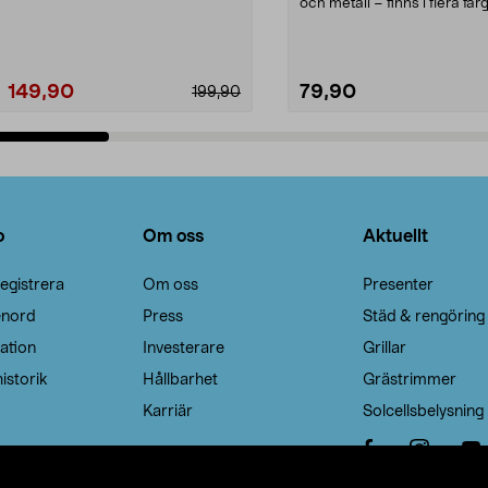
Noppborttagaren fräs...
och metall – finns i flera färg
Galge med sv...
149,90
79,90
199,90
Lägg i varukorg
Lägg i varukorg
o
Om oss
Aktuellt
egistrera
Om oss
Presenter
enord
Press
Städ & rengöring
ation
Investerare
Grillar
istorik
Hållbarhet
Grästrimmer
Karriär
Solcellsbelysning