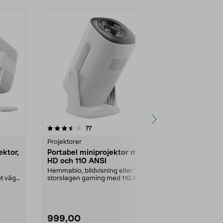
4.5 av 5 stjärnor
recensioner
4.5
77
4
Projektorer
Projektorer
ektor,
Portabel miniprojektor med
Hama porta
HD och 110 ANSI
med stativ
Hemmabio, bildvisning eller
Enkel att ta m
ot vägg
storslagen gaming med 110 ANSI-
eller p...
lumen HD-projektion. ...
Storlek:
155 
999,00
1299,00