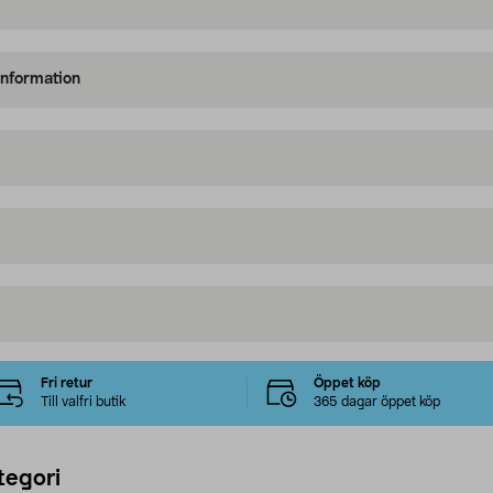
information
Fri retur
Öppet köp
Till valfri butik
365 dagar öppet köp
tegori