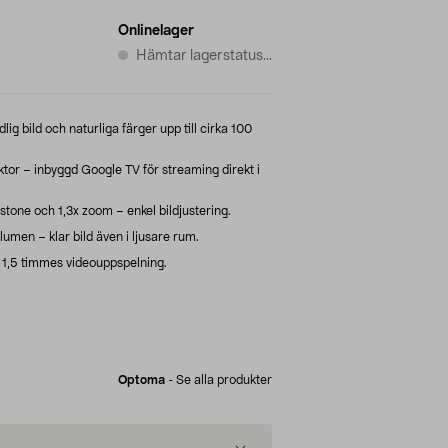
Onlinelager
Hämtar lagerstatus...
g bild och naturliga färger upp till cirka 100
or – inbyggd Google TV för streaming direkt i
tone och 1,3x zoom – enkel bildjustering.
lumen – klar bild även i ljusare rum.
ll 1,5 timmes videouppspelning.
Optoma
-
Se alla produkter