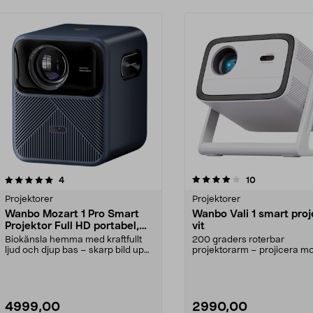
4.0 av 5 stjärnor
recensioner
3.5 av 5 stjärnor
recensioner
4
10
Projektorer
Projektorer
Wanbo Mozart 1 Pro Smart
Wanbo Vali 1 smart proj
Projektor Full HD portabel,
vit
2025
Biokänsla hemma med kraftfullt
200 graders roterbar
ljud och djup bas – skarp bild upp
projektorarm – projicera m
till 120 tum. ...
eller tak. Projektor med ...
4999,00
2990,00