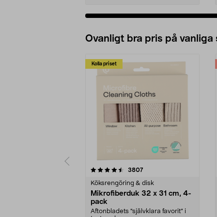
Ovanligt bra pris på vanliga
Kolla priset
5av 5 stjärnor
4.0av 5 stjärnor
recensioner
3807
Köksrengöring & disk
Mikrofiberduk 32 x 31 cm, 4-
pack
Aftonbladets "självklara favorit” i