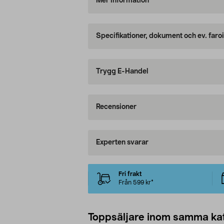
Mer information
Specifikationer, dokument och ev. faro
Trygg E-Handel
Recensioner
Experten svarar
Fri frakt
Från 599 kr*
Toppsäljare inom samma ka