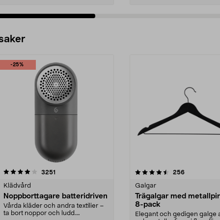
 saker
-25%
4.5av 5 stjärnor
recensioner
4.0av 5 stjärnor
recensioner
3251
256
Klädvård
Galgar
Noppborttagare batteridriven
Trägalgar med metallpi
8-pack
Vårda kläder och andra textilier –
ta bort noppor och ludd.
Elegant och gedigen galge a