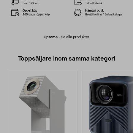
Från 599 kr*
Till valfri butik
Öppet köp
Hämta i butik
365 dagar öppet köp
Beställ online, från butikslager
Optoma
-
Se alla produkter
Toppsäljare inom samma kategori