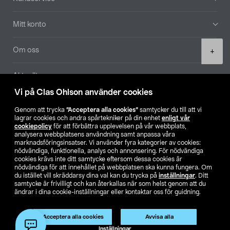
Mitt konto
Product
Om oss
+
quantity
Aktuellt
Vi på Clas Ohlson använder cookies
Våra bolag
Genom att trycka
”Acceptera alla cookies”
samtycker du till att vi
lagrar cookies och andra spårtekniker på din enhet
enligt vår
Hitta butik
cookiepolicy
för att förbättra upplevelsen på vår webbplats,
analysera webbplatsens användning samt anpassa våra
marknadsföringsinsatser. Vi använder fyra kategorier av cookies:
nödvändiga, funktionella, analys och annonsering. För nödvändiga
SE
NO
FI
cookies krävs inte ditt samtycke eftersom dessa cookies är
nödvändiga för att innehållet på webbplatsen ska kunna fungera. Om
du istället vill skräddarsy dina val kan du trycka på
inställningar
. Ditt
samtycke är frivilligt och kan återkallas när som helst genom att du
ändrar i dina cookie-inställningar eller kontaktar oss för guidning.
Acceptera alla cookies
Avvisa alla
Köpvillkor
Privacy statement
Klubbvillkor
För företag
Lägg i varukorg
(1)
Inställningar