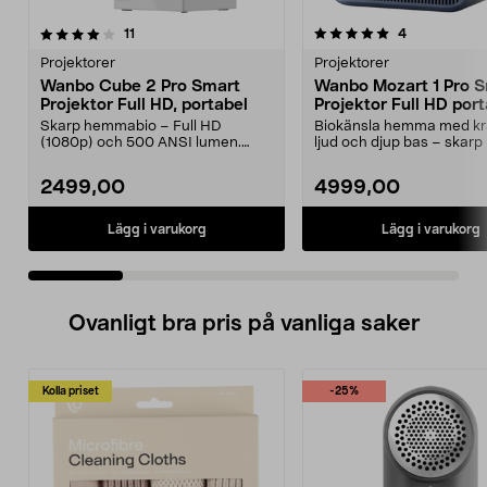
5.0 av 5 stjärnor
recensioner
4.0 av 5 stjärnor
recensioner
11
4
Projektorer
Projektorer
Wanbo Cube 2 Pro Smart
Wanbo Mozart 1 Pro 
Projektor Full HD, portabel
Projektor Full HD port
2025
Skarp hemmabio – Full HD
Biokänsla hemma med kraf
(1080p) och 500 ANSI lumen.
ljud och djup bas – skarp 
Wanbo Cube 2 Pro Smart Proj...
till 120 tum. ...
2499,00
4999,00
Lägg i varukorg
Lägg i varukorg
Ovanligt bra pris på vanliga saker
Kolla priset
-25%