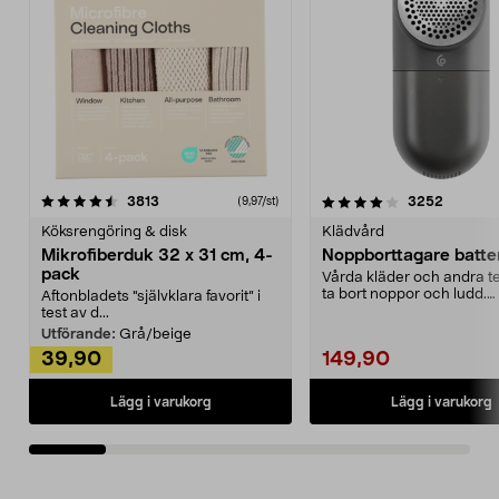
4.0av 5 stjärnor
recensioner
4.5av 5 stjärnor
recensio
3813
3252
(9,97/st)
Köksrengöring & disk
Klädvård
Mikrofiberduk 32 x 31 cm, 4-
Noppborttagare batter
pack
Vårda kläder och andra tex
ta bort noppor och ludd.
Aftonbladets "självklara favorit” i
Noppborttagaren fräs...
test av d...
Utförande:
Grå/beige
39,90
149,90
Lägg i varukorg
Lägg i varukorg