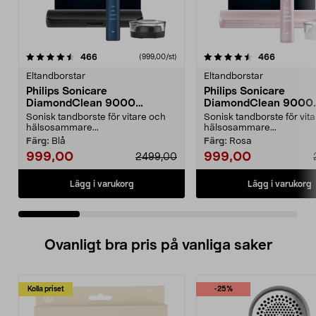
4.5 av 5 stjärnor
recensioner
4.5 av 5 stjärnor
recension
466
466
(999,00/st)
Eltandborstar
Eltandborstar
Philips Sonicare
Philips Sonicare
DiamondClean 9000
DiamondClean 9000
eltandborste, Special Edition
eltandborste, Special 
Sonisk tandborste för vitare och
Sonisk tandborste för vit
hälsosammare...
hälsosammare...
Färg:
Blå
Färg:
Rosa
999,00
999,00
2499,00
Lägg i varukorg
Lägg i varukorg
Ovanligt bra pris på vanliga saker
Kolla priset
-25%