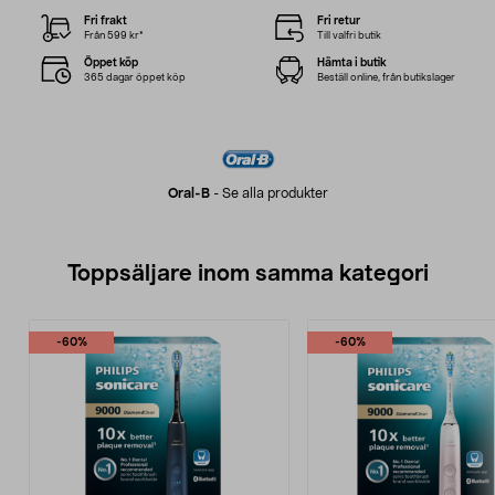
Fri frakt
Fri retur
Från 599 kr*
Till valfri butik
Öppet köp
Hämta i butik
365 dagar öppet köp
Beställ online, från butikslager
Oral-B
-
Se alla produkter
Toppsäljare inom samma kategori
-60%
-60%