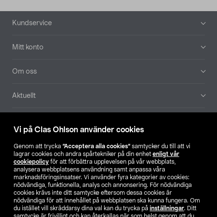
Sidfot
Kundservice
Mitt konto
Om oss
Aktuellt
Våra bolag
Vi på Clas Ohlson använder cookies
Hitta butik
Genom att trycka
”Acceptera alla cookies”
samtycker du till att vi
lagrar cookies och andra spårtekniker på din enhet
enligt vår
cookiepolicy
för att förbättra upplevelsen på vår webbplats,
SE
NO
FI
analysera webbplatsens användning samt anpassa våra
marknadsföringsinsatser. Vi använder fyra kategorier av cookies:
nödvändiga, funktionella, analys och annonsering. För nödvändiga
cookies krävs inte ditt samtycke eftersom dessa cookies är
nödvändiga för att innehållet på webbplatsen ska kunna fungera. Om
du istället vill skräddarsy dina val kan du trycka på
inställningar
. Ditt
samtycke är frivilligt och kan återkallas när som helst genom att du