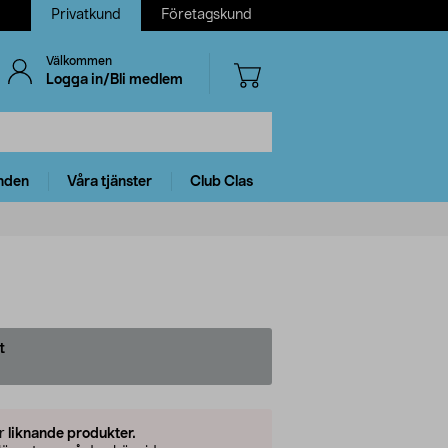
Privatkund
Företagskund
Välkommen
Logga in/Bli medlem
nden
Våra tjänster
Club Clas
t
er
liknande produkter.