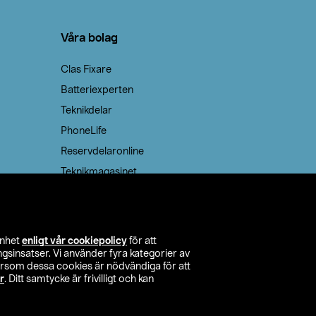
Våra bolag
Clas Fixare
Batteriexperten
Teknikdelar
PhoneLife
Reservdelaronline
Teknikmagasinet
enhet
enligt vår cookiepolicy
för att
insatser. Vi använder fyra kategorier av
tersom dessa cookies är nödvändiga för att
r
. Ditt samtycke är frivilligt och kan
itta butik