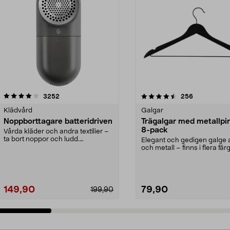
4.5av 5 stjärnor
recensioner
4.0av 5 stjärnor
recensioner
3252
256
Klädvård
Galgar
Noppborttagare batteridriven
Trägalgar med metallpi
8-pack
Vårda kläder och andra textilier –
ta bort noppor och ludd.
Elegant och gedigen galge a
Noppborttagaren fräs...
och metall – finns i flera färg
Galge med sv...
149,90
79,90
199,90
Lägg i varukorg
Lägg i varukorg