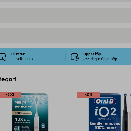
Fri retur
Öppet köp
Till valfri butik
365 dagar öppet köp
tegori
-60%
-27%