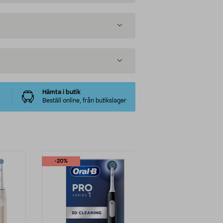
Hämta i butik
Beställ online, från butikslager
-20%
-20%