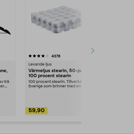
4.5av 5 stjärnor
recensioner
4.5
4378
2
Levande ljus
Rengöringsm
nne,
Värmeljus stearin, 50-pack,
Bikarbonat
100 procent stearin
Ett allsidigt 
städning och 
v trä
100 procent stearin. Tillverkade i
ute. Städa med
er.
Sverige som brinner med en
vacker och sotfri ...
59,90
49,90
Lägg i varukorg
Lägg