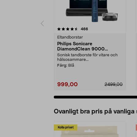
5 av 5 stjärnor
4.5 av 5 stjärnor
recensioner
466
Eltandborstar
Philips Sonicare
DiamondClean 9000
eltandborste, Special Edition
Sonisk tandborste för vitare och
hälsosammare...
Färg:
Blå
999,00
2499,00
Ovanligt bra pris på vanliga
Kolla priset