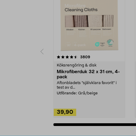
5av 5 stjärnor
4.0av 5 stjärnor
recensioner
3809
Köksrengöring & disk
Mikrofiberduk 32 x 31 cm, 4-
pack
Aftonbladets "självklara favorit” i
test av d...
Utförande:
Grå/beige
39,90
Lägg i varukorg