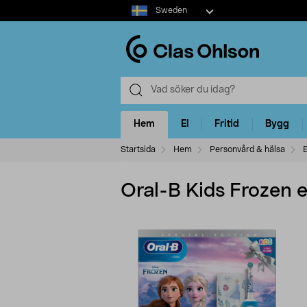
Select
Sweden
market
Hem
El
Fritid
Bygg
Startsida
Hem
Personvård & hälsa
E
Oral-B Kids Frozen e