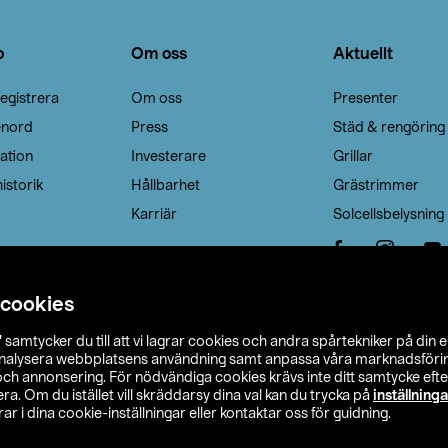
o
Om oss
Aktuellt
egistrera
Om oss
Presenter
enord
Press
Städ & rengöring
ation
Investerare
Grillar
istorik
Hållbarhet
Grästrimmer
Karriär
Solcellsbelysning
 cookies
”
samtycker du till att vi lagrar cookies och andra spårtekniker på din 
analysera webbplatsens användning samt anpassa våra marknadsförings
 och annonsering. För nödvändiga cookies krävs inte ditt samtycke ef
a. Om du istället vill skräddarsy dina val kan du trycka på
inställninga
r i dina cookie-inställningar eller kontaktar oss för guidning.
s Ohlson
Köpvillkor
Privacy statement
Klubbvillkor
H