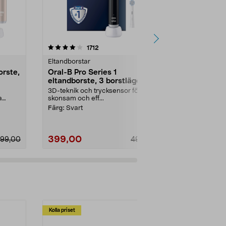
4.5 av 5 stjärnor
recensioner
4.5
1712
5
Eltandborstar
Eltandborstar
orste,
Oral-B Pro Series 1
Oral-B iO 3
eltandborste, 3 borstlägen
borstlägen
3D-teknik och trycksensor för
Mild och prec
a
skonsam och eff...
mikrovibreran
Färg:
Svart
Färg:
Matt sv
399,00
799,00
099,00
499,00
Kolla priset
Multibuy