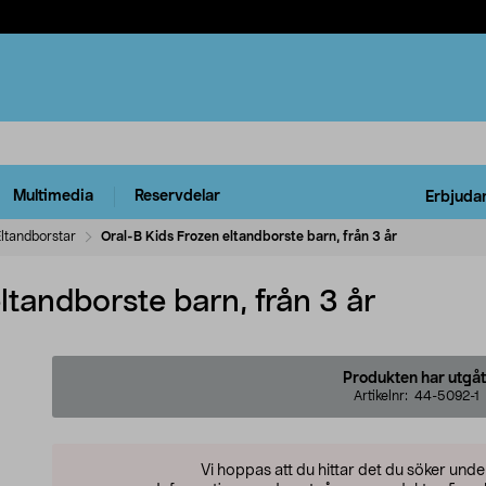
Multimedia
Reservdelar
Erbjuda
ltandborstar
Oral-B Kids Frozen eltandborste barn, från 3 år
ltandborste barn, från 3 år
Produkten har utgåt
Artikelnr:
44-5092-1
Vi hoppas att du hittar det du söker und