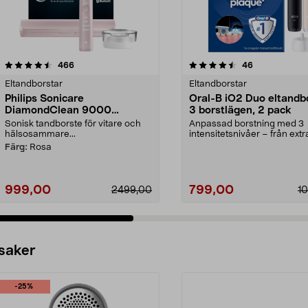
4.5 av 5 stjärnor
recensioner
4.0 av 5 stjärnor
recensioner
466
46
Eltandborstar
Eltandborstar
Philips Sonicare
Oral-B iO2 Duo eltandb
DiamondClean 9000
3 borstlägen, 2 pack
eltandborste, Special Edition
Sonisk tandborste för vitare och
Anpassad borstning med 3
hälsosammare...
intensitetsnivåer – från extr
skonsam till daglig reng...
Färg:
Rosa
999,00
799,00
2499,00
1
 saker
-25%