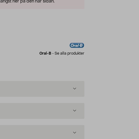
ängst ner på den här sidan.
Oral-B
-
Se alla produkter