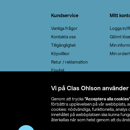
Sidfot
Kundservice
Mitt kont
Vanliga frågor
Logga in/R
Kontakta oss
Glömt lös
Tillgänglighet
Min inform
Köpvillkor
Min orderh
Retur / reklamation
Elavfall
Cookie policy
Leveransalternativ
Vi på Clas Ohlson använder
Genom att trycka
”Acceptera alla cookies
förbättra upplevelsen på vår webbplats, 
cookies: nödvändiga, funktionella, analys
innehållet på webbplatsen ska kunna funger
återkallas när som helst genom att du ändra
© 2026 Cla