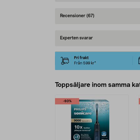
Recensioner
(67)
Experten svarar
Fri frakt
Från 599 kr*
Toppsäljare inom samma ka
-60%