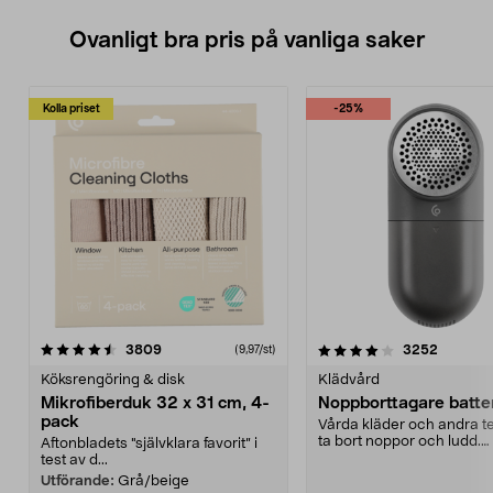
Ovanligt bra pris på vanliga saker
Kolla priset
-25%
4.0av 5 stjärnor
recensioner
4.5av 5 stjärnor
recensio
3809
3252
(9,97/st)
Köksrengöring & disk
Klädvård
Mikrofiberduk 32 x 31 cm, 4-
Noppborttagare batter
pack
Vårda kläder och andra tex
ta bort noppor och ludd.
Aftonbladets "självklara favorit” i
Noppborttagaren fräs...
test av d...
Utförande:
Grå/beige