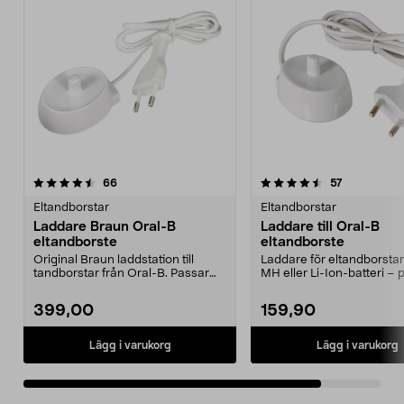
4.5av 5 stjärnor
recensioner
recensioner
66
57
Eltandborstar
Eltandborstar
Laddare Braun Oral-B
Laddare till Oral-B
eltandborste
eltandborste
Original Braun laddstation till
Laddare för eltandborsta
tandborstar från Oral-B. Passar
MH eller Li-Ion-batteri – 
eltandborstar me...
modeller med l...
399,00
159,90
Lägg i varukorg
Lägg i varukorg