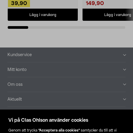
39,90
149,90
Lägg i varukorg
Lägg i varukorg
Sidfot
Kundservice
Mitt konto
Om oss
Aktuellt
Våra bolag
Vi på Clas Ohlson använder cookies
Hitta butik
Genom att trycka
”Acceptera alla cookies”
samtycker du till att vi