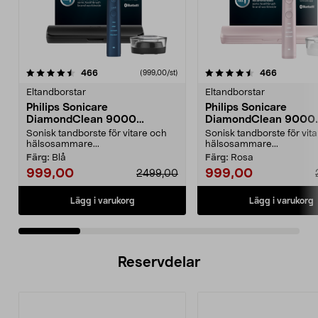
4.5 av 5 stjärnor
recensioner
4.5 av 5 stjärnor
recension
466
466
(999,00/st)
Eltandborstar
Eltandborstar
Philips Sonicare
Philips Sonicare
DiamondClean 9000
DiamondClean 9000
eltandborste, Special Edition
eltandborste, Special 
Sonisk tandborste för vitare och
Sonisk tandborste för vit
hälsosammare...
hälsosammare...
Färg:
Blå
Färg:
Rosa
999,00
999,00
2499,00
Lägg i varukorg
Lägg i varukorg
Reservdelar