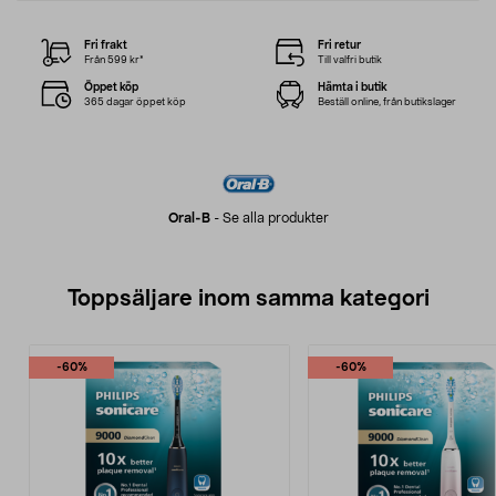
Fri frakt
Fri retur
Från 599 kr*
Till valfri butik
Öppet köp
Hämta i butik
365 dagar öppet köp
Beställ online, från butikslager
Oral-B
-
Se alla produkter
Toppsäljare inom samma kategori
-60%
-60%