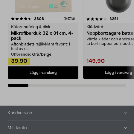
4.0av 5 stjärnor
recensioner
4.5av 5 stjärnor
recensio
3808
3251
(9,97/st)
Köksrengöring & disk
Klädvård
Mikrofiberduk 32 x 31 cm, 4-
Noppborttagare batter
pack
Vårda kläder och andra tex
ta bort noppor och ludd.
Aftonbladets "självklara favorit” i
Noppborttagaren fräs...
test av d...
Utförande:
Grå/beige
39,90
149,90
Lägg i varukorg
Lägg i varukorg
Sidfot
Kundservice
Mitt konto