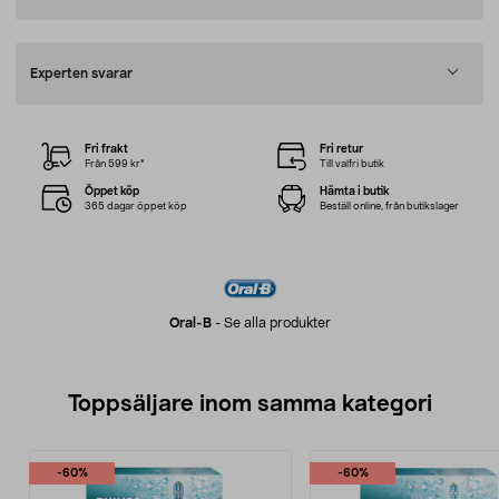
Experten svarar
Fri frakt
Fri retur
Från 599 kr*
Till valfri butik
Öppet köp
Hämta i butik
365 dagar öppet köp
Beställ online, från butikslager
Oral-B
-
Se alla produkter
Toppsäljare inom samma kategori
-60%
-60%