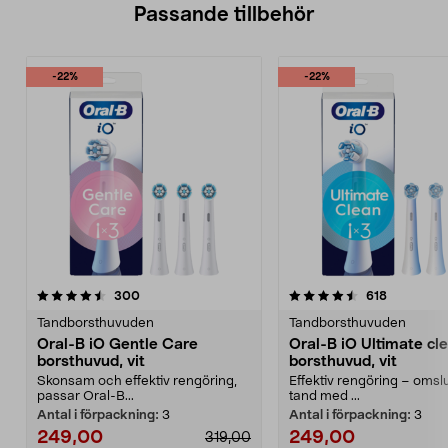
Passande tillbehör
-22%
-22%
4.5av 5 stjärnor
recensioner
4.5av 5 stjärnor
recensione
300
618
Tandborsthuvuden
Tandborsthuvuden
Oral-B iO Gentle Care
Oral-B iO Ultimate cl
borsthuvud, vit
borsthuvud, vit
Skonsam och effektiv rengöring,
Effektiv rengöring – omslu
passar Oral-B...
tand med ...
Antal i förpackning:
3
Antal i förpackning:
3
249,00
249,00
319,00