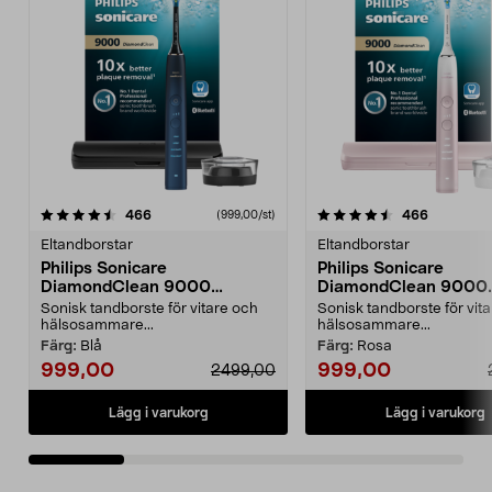
4.5 av 5 stjärnor
recensioner
4.0 av 5 stjärnor
recension
466
466
(999,00/st)
Eltandborstar
Eltandborstar
Philips Sonicare
Philips Sonicare
DiamondClean 9000
DiamondClean 9000
eltandborste, Special Edition
eltandborste, Special 
Sonisk tandborste för vitare och
Sonisk tandborste för vit
hälsosammare...
hälsosammare...
Färg:
Blå
Färg:
Rosa
999,00
999,00
2499,00
Lägg i varukorg
Lägg i varukorg