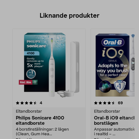
Liknande produkter
4.5av 5 stjärnor
recensioner
4.5av 5 stjärnor
recensio
4
69
Eltandborstar
Eltandborstar
Philips Sonicare 4100
Oral-B iO9 eltandbo
eltandborste
borstlägen
4 borstinställningar: 2 lägen
Anpassar automatiskt 
(Clean, Gum Hea...
i realtid – ...