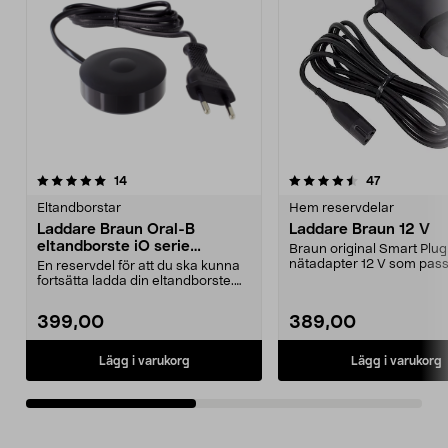
4.5av 5 stjärnor
recensioner
4.0av 5 stjärnor
recensioner
14
47
Eltandborstar
Hem reservdelar
Laddare Braun Oral-B
Laddare Braun 12 V
eltandborste iO serie
Braun original Smart Plug
7/8/9/10
nätadapter 12 V som pass
En reservdel för att du ska kunna
B laddbart resefodral ...
fortsätta ladda din eltandborste.
Eller varför...
399,00
389,00
Lägg i varukorg
Lägg i varukorg