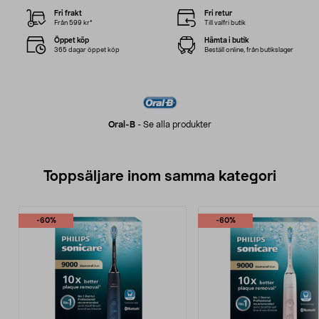
Fri frakt
Fri retur
Från 599 kr*
Till valfri butik
Öppet köp
Hämta i butik
365 dagar öppet köp
Beställ online, från butikslager
Oral-B
-
Se alla produkter
Toppsäljare inom samma kategori
-60%
-60%