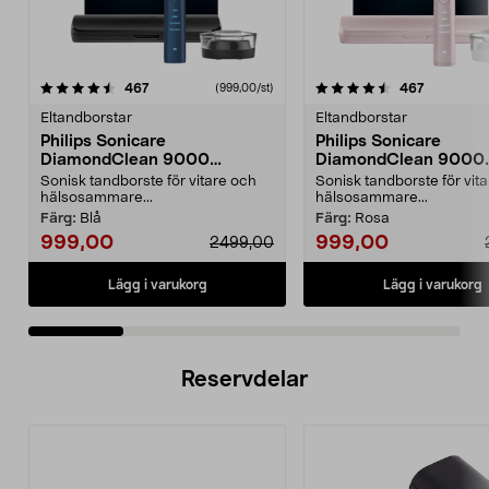
4.5 av 5 stjärnor
recensioner
4.5 av 5 stjärnor
recension
467
467
(999,00/st)
Eltandborstar
Eltandborstar
Philips Sonicare
Philips Sonicare
DiamondClean 9000
DiamondClean 9000
eltandborste, Special Edition
eltandborste, Special 
Sonisk tandborste för vitare och
Sonisk tandborste för vit
hälsosammare...
hälsosammare...
Färg:
Blå
Färg:
Rosa
999,00
999,00
2499,00
Lägg i varukorg
Lägg i varukorg
Reservdelar