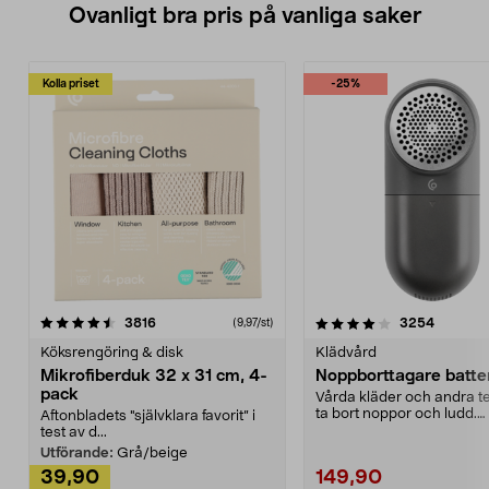
Ovanligt bra pris på vanliga saker
Kolla priset
-25%
4.0av 5 stjärnor
recensioner
4.5av 5 stjärnor
recensio
3816
3254
(9,97/st)
Köksrengöring & disk
Klädvård
Mikrofiberduk 32 x 31 cm, 4-
Noppborttagare batter
pack
Vårda kläder och andra tex
ta bort noppor och ludd.
Aftonbladets "självklara favorit” i
Noppborttagaren fräs...
test av d...
Utförande:
Grå/beige
39,90
149,90