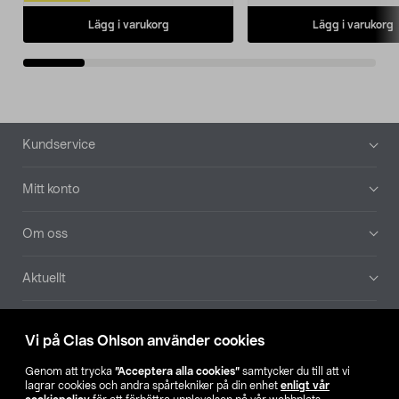
Lägg i varukorg
Lägg i varukorg
Sidfot
Kundservice
Mitt konto
Om oss
Aktuellt
Våra bolag
Vi på Clas Ohlson använder cookies
Hitta butik
Genom att trycka
”Acceptera alla cookies”
samtycker du till att vi
lagrar cookies och andra spårtekniker på din enhet
enligt vår