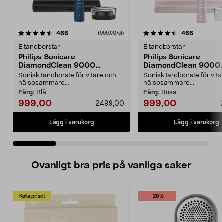
4.5 av 5 stjärnor
recensioner
4.5 av 5 stjärnor
recension
466
466
(999,00/st)
Eltandborstar
Eltandborstar
Philips Sonicare
Philips Sonicare
DiamondClean 9000
DiamondClean 9000
eltandborste, Special Edition
eltandborste, Special 
Sonisk tandborste för vitare och
Sonisk tandborste för vit
hälsosammare...
hälsosammare...
Färg:
Blå
Färg:
Rosa
999,00
999,00
2499,00
Lägg i varukorg
Lägg i varukorg
Ovanligt bra pris på vanliga saker
Kolla priset
-25%