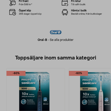
Fri frakt
Fri retur
Från 599 kr*
Till valfri butik
Öppet köp
Hämta i butik
365 dagar öppet köp
Beställ online, från butikslager
Oral-B
-
Se alla produkter
Toppsäljare inom samma kategori
-60%
-60%