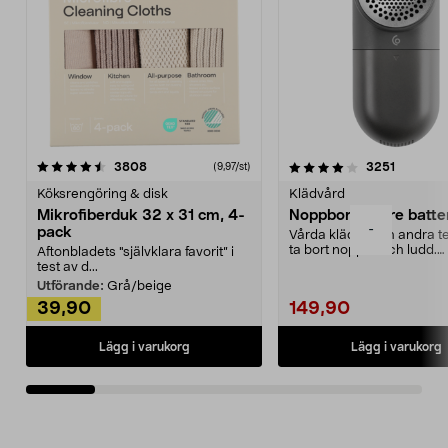
4.0av 5 stjärnor
recensioner
4.5av 5 stjärnor
recensio
3808
3251
(9,97/st)
Köksrengöring & disk
Klädvård
Mikrofiberduk 32 x 31 cm, 4-
Noppborttagare batter
-
pack
Vårda kläder och andra tex
ta bort noppor och ludd.
Aftonbladets "självklara favorit” i
Noppborttagaren fräs...
test av d...
Utförande:
Grå/beige
39,90
149,90
Lägg i varukorg
Lägg i varukorg