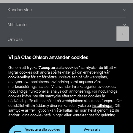
Sidfot
Kundservice
Mitt konto
Product
+
quantity
Om oss
Aktuellt
Vi på Clas Ohlson använder cookies
Genom att trycka
”Acceptera alla cookies”
samtycker du till att vi
Våra bolag
lagrar cookies och andra spårtekniker på din enhet
enligt vår
cookiepolicy
för att förbättra upplevelsen på vår webbplats,
analysera webbplatsens användning samt anpassa våra
Hitta butik
marknadsföringsinsatser. Vi använder fyra kategorier av cookies:
nödvändiga, funktionella, analys och annonsering. För nödvändiga
cookies krävs inte ditt samtycke eftersom dessa cookies är
SE
NO
FI
nödvändiga för att innehållet på webbplatsen ska kunna fungera. Om
du istället vill skräddarsy dina val kan du trycka på
inställningar
. Ditt
samtycke är frivilligt och kan återkallas när som helst genom att du
ändrar i dina cookie-inställningar eller kontaktar oss för guidning.
Acceptera alla cookies
Avvisa alla
Lägg i varukorg
(1)