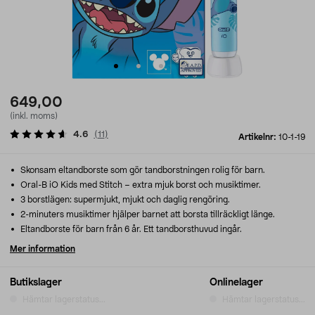
649,00
(inkl. moms)
4.6
(
11
)
Artikelnr:
10-1-19
Skonsam eltandborste som gör tandborstningen rolig för barn.
Oral-B iO Kids med Stitch – extra mjuk borst och musiktimer.
3 borstlägen: supermjukt, mjukt och daglig rengöring.
2-minuters musiktimer hjälper barnet att borsta tillräckligt länge.
Eltandborste för barn från 6 år. Ett tandborsthuvud ingår.
Mer information
Butikslager
Onlinelager
Hämtar lagerstatus...
Hämtar lagerstatus...