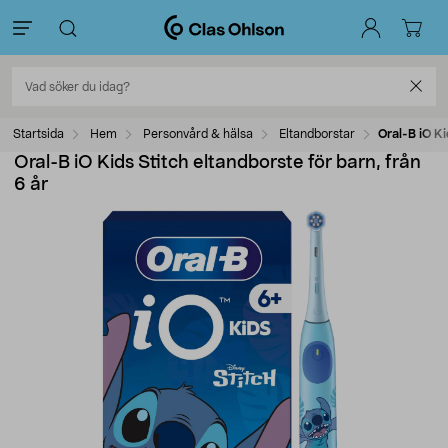
Startsida
Hem
Personvård & hälsa
Eltandborstar
Oral-B iO Ki
Oral-B iO Kids Stitch eltandborste för barn, från
6 år