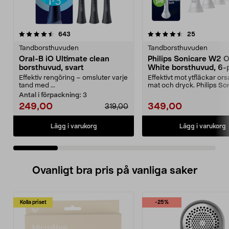
4.5 av 5 stjärnor
recensioner
4.5 av 5 stjärnor
recensione
643
25
Tandborsthuvuden
Tandborsthuvuden
Oral-B iO Ultimate clean
Philips Sonicare W2 
borsthuvud, svart
White borsthuvud, 6-
Effektiv rengöring – omsluter varje
Effektivt mot ytfläckar or
tand med ...
mat och dryck. Philips So
W2 Optimal W...
Antal i förpackning:
3
249,00
349,00
319,00
Lägg i varukorg
Lägg i varukorg
Ovanligt bra pris på vanliga saker
Kolla priset
-25%