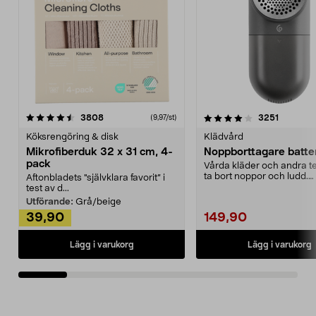
4.0av 5 stjärnor
recensioner
4.5av 5 stjärnor
recensio
3808
3251
(9,97/st)
Köksrengöring & disk
Klädvård
Mikrofiberduk 32 x 31 cm, 4-
Noppborttagare batter
pack
Vårda kläder och andra tex
ta bort noppor och ludd.
Aftonbladets "självklara favorit” i
Noppborttagaren fräs...
test av d...
Utförande:
Grå/beige
39,90
149,90
Lägg i varukorg
Lägg i varukorg