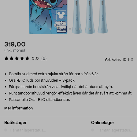
319,00
(inkl. moms)
5.0
(
2
)
Artikelnr:
10-1-2
Borsthuvud med extra mjuka strån för barn från 6 år.
Oral-B iO Kids borsthuvuden – 3-pack.
Färgskiftande borststrån visar tydligt när det är dags att byta.
Runt tandborsthuvud rengör effektivt även där det är svårt att komma åt.
Passar alla Oral-B iO eltandborstar.
Mer information
Butikslager
Onlinelager
Hämtar lagerstatus...
Hämtar lagerstatus...