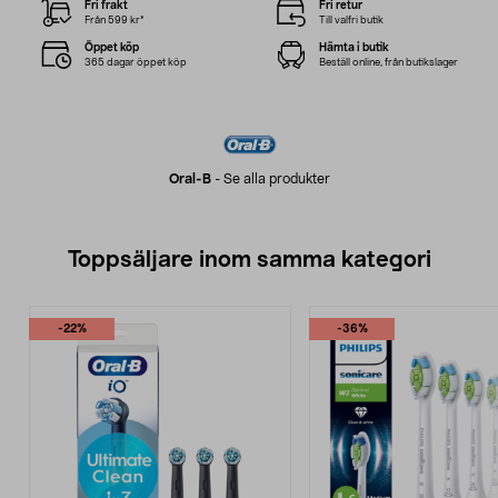
Fri frakt
Fri retur
Från 599 kr*
Till valfri butik
Öppet köp
Hämta i butik
365 dagar öppet köp
Beställ online, från butikslager
Oral-B
-
Se alla produkter
Toppsäljare inom samma kategori
-22%
-36%