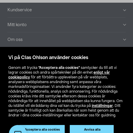
Sidfot
Kundservice
Mitt konto
Om oss
Aktuellt
Vi på Clas Ohlson använder cookies
Genom att trycka
”Acceptera alla cookies”
samtycker du till att vi
Våra bolag
lagrar cookies och andra spårtekniker på din enhet
enligt vår
cookiepolicy
för att förbättra upplevelsen på vår webbplats,
analysera webbplatsens användning samt anpassa våra
Hitta butik
marknadsföringsinsatser. Vi använder fyra kategorier av cookies:
nödvändiga, funktionella, analys och annonsering. För nödvändiga
cookies krävs inte ditt samtycke eftersom dessa cookies är
SE
NO
FI
nödvändiga för att innehållet på webbplatsen ska kunna fungera. Om
du istället vill skräddarsy dina val kan du trycka på
inställningar
. Ditt
samtycke är frivilligt och kan återkallas när som helst genom att du
ändrar i dina cookie-inställningar eller kontaktar oss för guidning.
Acceptera alla cookies
Avvisa alla