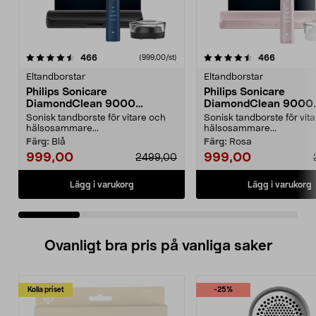
4.5 av 5 stjärnor
recensioner
4.5 av 5 stjärnor
recension
466
466
(999,00/st)
Eltandborstar
Eltandborstar
Philips Sonicare
Philips Sonicare
DiamondClean 9000
DiamondClean 9000
eltandborste, Special Edition
eltandborste, Special 
Sonisk tandborste för vitare och
Sonisk tandborste för vit
hälsosammare...
hälsosammare...
Färg:
Blå
Färg:
Rosa
999,00
999,00
2499,00
Lägg i varukorg
Lägg i varukorg
Ovanligt bra pris på vanliga saker
Kolla priset
-25%