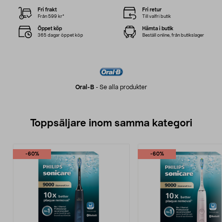
Fri frakt
Fri retur
Från 599 kr*
Till valfri butik
Öppet köp
Hämta i butik
365 dagar öppet köp
Beställ online, från butikslager
Oral-B
-
Se alla produkter
Toppsäljare inom samma kategori
-60%
-60%