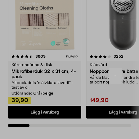
4.0av 5 stjärnor
recensioner
4.5av 5 stjärnor
recensio
3809
3252
(9,97/st)
Köksrengöring & disk
Klädvård
Mikrofiberduk 32 x 31 cm, 4-
Noppborttagare batter
-
pack
Vårda kläder och andra tex
ta bort noppor och ludd.
Aftonbladets "självklara favorit” i
Noppborttagaren fräs...
test av d...
Utförande:
Grå/beige
39,90
149,90
Lägg i varukorg
Lägg i varukorg