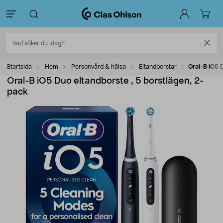
Startsida
Hem
Personvård & hälsa
Eltandborstar
Oral-B iO5 
Oral-B iO5 Duo eltandborste , 5 borstlägen, 2-
pack