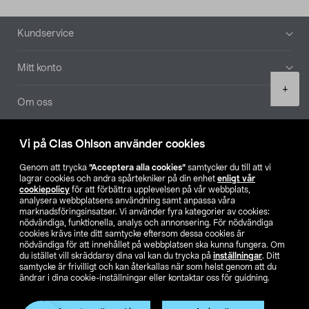
Sidfot
Kundservice
Mitt konto
Product
+
quantity
Om oss
Aktuellt
Vi på Clas Ohlson använder cookies
Genom att trycka
”Acceptera alla cookies”
samtycker du till att vi
Våra bolag
lagrar cookies och andra spårtekniker på din enhet
enligt vår
cookiepolicy
för att förbättra upplevelsen på vår webbplats,
analysera webbplatsens användning samt anpassa våra
Hitta butik
marknadsföringsinsatser. Vi använder fyra kategorier av cookies:
nödvändiga, funktionella, analys och annonsering. För nödvändiga
cookies krävs inte ditt samtycke eftersom dessa cookies är
SE
NO
FI
nödvändiga för att innehållet på webbplatsen ska kunna fungera. Om
du istället vill skräddarsy dina val kan du trycka på
inställningar
. Ditt
samtycke är frivilligt och kan återkallas när som helst genom att du
ändrar i dina cookie-inställningar eller kontaktar oss för guidning.