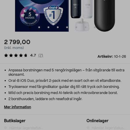
2 799,00
(inkl. moms)
4.7
(
7
)
Artikelnr:
10-1-26
Anpassa borstningen med 5 rengöringslägen – från vitgörande till extra
skonsamt.
Oral-B iO5 Duo, prisvärt 2-pack med en svart och en vit eltandborste.
Trycksensor med färg­indikator guidar dig till rätt tryck och borstning.
Mild och precis borstning med AI-teknik och mikrovibrerande borst.
2 borsthuvuden, laddare och resefodral ingår.
Mer information
Butikslager
Onlinelager
Hämtar lagerstatus...
Hämtar lagerstatus...