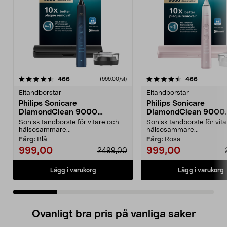
4.5 av 5 stjärnor
recensioner
4.5 av 5 stjärnor
recension
466
466
(999,00/st)
Eltandborstar
Eltandborstar
Philips Sonicare
Philips Sonicare
DiamondClean 9000
DiamondClean 9000
eltandborste, Special Edition
eltandborste, Special 
Sonisk tandborste för vitare och
Sonisk tandborste för vit
hälsosammare...
hälsosammare...
Färg:
Blå
Färg:
Rosa
999,00
999,00
2499,00
Lägg i varukorg
Lägg i varukorg
Ovanligt bra pris på vanliga saker