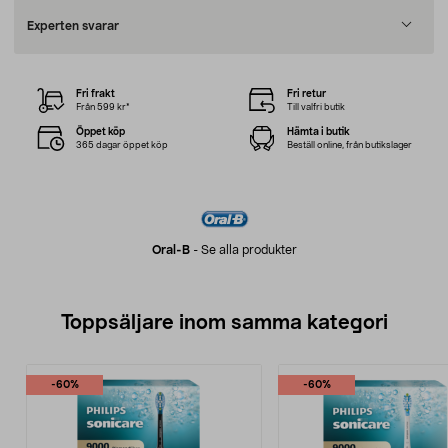
Experten svarar
Fri frakt
Fri retur
Från 599 kr*
Till valfri butik
Öppet köp
Hämta i butik
365 dagar öppet köp
Beställ online, från butikslager
Oral-B
-
Se alla produkter
Toppsäljare inom samma kategori
-60%
-60%