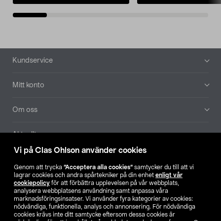
Sidfot
Kundservice
Mitt konto
Om oss
Aktuellt
Vi på Clas Ohlson använder cookies
Våra bolag
Genom att trycka
”Acceptera alla cookies”
samtycker du till att vi
lagrar cookies och andra spårtekniker på din enhet
enligt vår
Hitta butik
cookiepolicy
för att förbättra upplevelsen på vår webbplats,
analysera webbplatsens användning samt anpassa våra
marknadsföringsinsatser. Vi använder fyra kategorier av cookies:
nödvändiga, funktionella, analys och annonsering. För nödvändiga
SE
NO
FI
cookies krävs inte ditt samtycke eftersom dessa cookies är