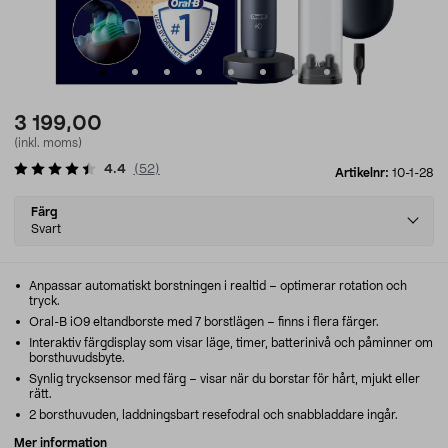
3 199,00
(inkl. moms)
4.4
(
52
)
Artikelnr:
10-1-28
Select
Färg
variant
Svart
Anpassar automatiskt borstningen i realtid – optimerar rotation och
tryck.
Oral-B iO9 eltandborste med 7 borstlägen – finns i flera färger.
Interaktiv färgdisplay som visar läge, timer, batterinivå och påminner om
borsthuvudsbyte.
Synlig trycksensor med färg – visar när du borstar för hårt, mjukt eller
rätt.
2 borsthuvuden, laddningsbart resefodral och snabbladdare ingår.
Mer information