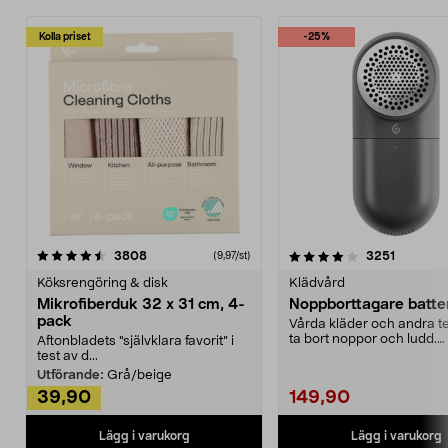
Kolla priset
-25%
4.0av 5 stjärnor
recensioner
4.5av 5 stjärnor
recensio
3808
3251
(9,97/st)
Köksrengöring & disk
Klädvård
Mikrofiberduk 32 x 31 cm, 4-
Noppborttagare batter
pack
Vårda kläder och andra tex
ta bort noppor och ludd.
Aftonbladets "självklara favorit” i
Noppborttagaren fräs...
test av d...
Utförande:
Grå/beige
39,90
149,90
Lägg i varukorg
Lägg i varukorg