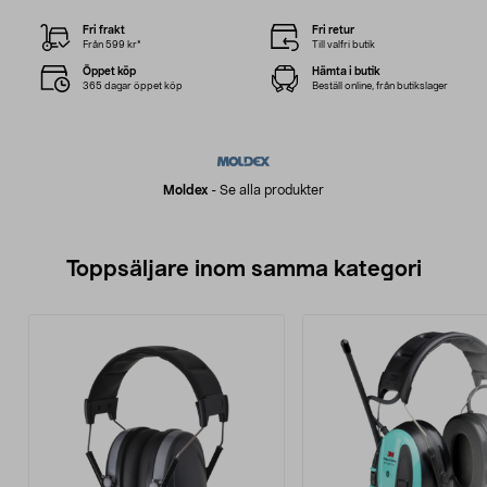
Fri frakt
Fri retur
Från 599 kr*
Till valfri butik
Öppet köp
Hämta i butik
365 dagar öppet köp
Beställ online, från butikslager
Moldex
-
Se alla produkter
Toppsäljare inom samma kategori