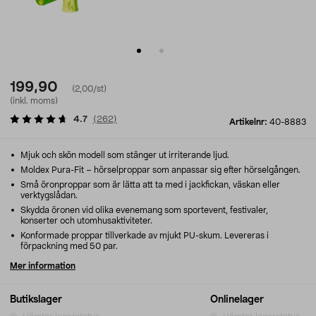
199,90
(2,00/st)
(inkl. moms)
4.7
(
262
)
Artikelnr:
40-8883
Mjuk och skön modell som stänger ut irriterande ljud.
Moldex Pura-Fit – hörselproppar som anpassar sig efter hörselgången.
Små öronproppar som är lätta att ta med i jackfickan, väskan eller
verktygslådan.
Skydda öronen vid olika evenemang som sportevent, festivaler,
konserter och utomhusaktiviteter.
Konformade proppar tillverkade av mjukt PU-skum. Levereras i
förpackning med 50 par.
Mer information
Butikslager
Onlinelager