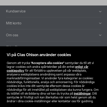
Sidfot
Kundservice
Mitt konto
Om oss
Aktuellt
Vi på Clas Ohlson använder cookies
Våra bolag
Genom att trycka
”Acceptera alla cookies”
samtycker du till att vi
lagrar cookies och andra spårtekniker på din enhet
enligt vår
Hitta butik
cookiepolicy
för att förbättra upplevelsen på vår webbplats,
analysera webbplatsens användning samt anpassa våra
marknadsföringsinsatser. Vi använder fyra kategorier av cookies:
nödvändiga, funktionella, analys och annonsering. För nödvändiga
SE
NO
FI
cookies krävs inte ditt samtycke eftersom dessa cookies är
nödvändiga för att innehållet på webbplatsen ska kunna fungera. Om
du istället vill skräddarsy dina val kan du trycka på
inställningar
. Ditt
samtycke är frivilligt och kan återkallas när som helst genom att du
ändrar i dina cookie-inställningar eller kontaktar oss för guidning.