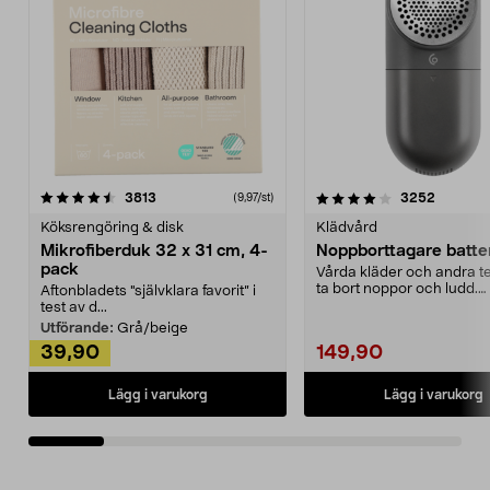
4.0av 5 stjärnor
recensioner
4.5av 5 stjärnor
recensio
3813
3252
(9,97/st)
Köksrengöring & disk
Klädvård
Mikrofiberduk 32 x 31 cm, 4-
Noppborttagare batter
pack
Vårda kläder och andra tex
ta bort noppor och ludd.
Aftonbladets "självklara favorit” i
Noppborttagaren fräs...
test av d...
Utförande:
Grå/beige
39,90
149,90
Lägg i varukorg
Lägg i varukorg