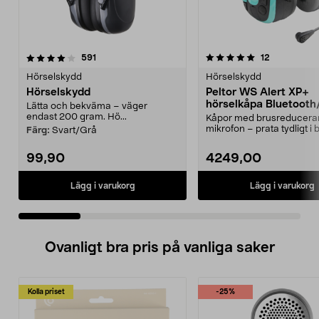
5.0 av 5 stjärnor
recensioner
4.5 av 5 stjärnor
recensioner
591
12
Hörselskydd
Hörselskydd
Hörselskydd
Peltor WS Alert XP+
hörselkåpa Bluetooth
Lätta och bekväma – väger
mikrofon
endast 200 gram. Hö...
Kåpor med brusreducer
mikrofon – prata tydligt i b
Färg:
Svart/Grå
miljöer. Peltor WS...
99,90
4249,00
Lägg i varukorg
Lägg i varukorg
Ovanligt bra pris på vanliga saker
Kolla priset
-25%