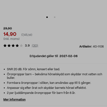
29,90
14,90
(7,45/st)
(inkl. moms)
3.9
(
30
)
Artikelnr:
40-1106
Erbjudandet gäller till
2027-02-06
SNR 20 dB. För sömn, konsert eller bad.
Öronproppar barn – bekväma hörselskydd som skyddar mot vatten och
buller.
Formbara öronproppar i silikon, kan användas upp till 5 gånger.
Anpassar sig efter örat och skyddar barnets hörsel effektivt.
2 par ljuddämpande öronproppar för barn från 6 år.
Mer information