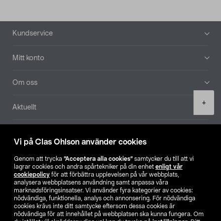
Sidfot
Kundservice
Mitt konto
Om oss
Product
+
Aktuellt
quantity
Våra bolag
Vi på Clas Ohlson använder cookies
Hitta butik
Genom att trycka
”Acceptera alla cookies”
samtycker du till att vi
lagrar cookies och andra spårtekniker på din enhet
enligt vår
cookiepolicy
för att förbättra upplevelsen på vår webbplats,
SE
NO
FI
analysera webbplatsens användning samt anpassa våra
marknadsföringsinsatser. Vi använder fyra kategorier av cookies:
nödvändiga, funktionella, analys och annonsering. För nödvändiga
cookies krävs inte ditt samtycke eftersom dessa cookies är
nödvändiga för att innehållet på webbplatsen ska kunna fungera. Om