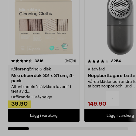
4.0av 5 stjärnor
recensioner
4.5av 5 stjärnor
recensio
3816
3254
(9,97/st)
Köksrengöring & disk
Klädvård
Mikrofiberduk 32 x 31 cm, 4-
Noppborttagare batter
pack
Vårda kläder och andra tex
ta bort noppor och ludd.
Aftonbladets "självklara favorit” i
Noppborttagaren fräs...
test av d...
Utförande:
Grå/beige
-
39,90
149,90
Lägg i varukorg
Lägg i varukorg