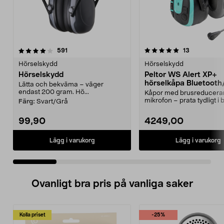
5.0 av 5 stjärnor
recensioner
4.5 av 5 stjärnor
recensioner
591
13
Hörselskydd
Hörselskydd
Hörselskydd
Peltor WS Alert XP+
hörselkåpa Bluetooth
Lätta och bekväma – väger
mikrofon
endast 200 gram. Hö...
Kåpor med brusreducer
mikrofon – prata tydligt i b
Färg:
Svart/Grå
miljöer. Peltor WS...
99,90
4249,00
Lägg i varukorg
Lägg i varukorg
Ovanligt bra pris på vanliga saker
Kolla priset
-25%