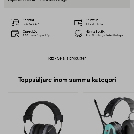
Experten svarar
(1 besvarad fråga)
Fri frakt
Fri retur
Från 599 kr*
Till valfri butik
Öppet köp
Hämta i butik
365 dagar öppet köp
Beställ online, från butikslager
Rfx
-
Se alla produkter
Toppsäljare inom samma kategori