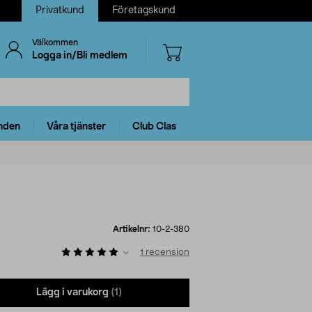
Privatkund
Företagskund
Välkommen
Logga in/Bli medlem
nden
Våra tjänster
Club Clas
Artikelnr:
10-2-380
1
recension
Lägg i varukorg
(1)