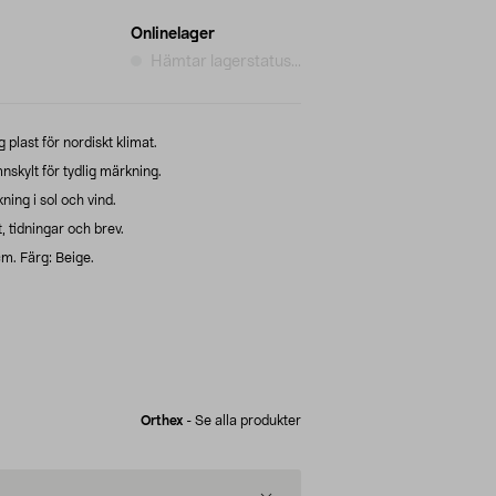
Onlinelager
Hämtar lagerstatus...
 plast för nordiskt klimat.
skylt för tydlig märkning.
ning i sol och vind.
 tidningar och brev.
cm. Färg: Beige.
Orthex
-
Se alla produkter