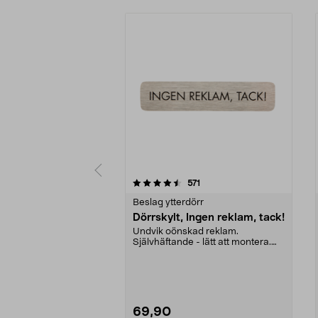
5 av 5 stjärnor
5.0 av 5 stjärnor
recensioner
571
Beslag ytterdörr
Dörrskylt, Ingen reklam, tack!
Undvik oönskad reklam.
Självhäftande - lätt att montera.
Borstat rostfritt stål ...
69,90