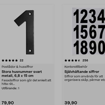
4.5 av 5 stjärnor
recensioner
4.5 av 5 stjärnor
recensioner
22
256
Postlådor & hussiffror
Kontorstillbehör
Stora husnummer svart
Självhäftande siffror
metall, 6,8 x 15 cm
Siffror som används för att
organisera skåp, pärmar etc
Fasadsiffror som gör det enkelt att
Använd klistermärken me...
hitta rät...
Utförande:
1
79,90
39,90