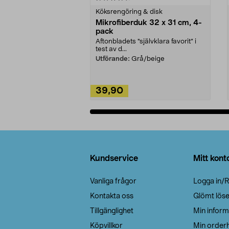
Köksrengöring & disk
Mikrofiberduk 32 x 31 cm, 4-
pack
Aftonbladets "självklara favorit” i
test av d...
Utförande:
Grå/beige
39,90
Lägg i varukorg
Sidfot
Kundservice
Mitt kont
Vanliga frågor
Logga in/R
Kontakta oss
Glömt lös
Tillgänglighet
Min inform
Köpvillkor
Min orderh