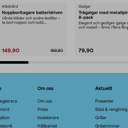
Klädvård
Galgar
Noppborttagare batteridriven
Trägalgar med metallpi
8-pack
Vårda kläder och andra textilier –
ta bort noppor och ludd.
Elegant och gedigen galge a
Noppborttagaren fräs...
och metall – finns i flera färg
Galge med sv...
149,90
79,90
199,90
Lägg i varukorg
Lägg i varukorg
o
Om oss
Aktuellt
egistrera
Om oss
Presenter
enord
Press
Städ & rengöring
ation
Investerare
Grillar
istorik
Hållbarhet
Grästrimmer