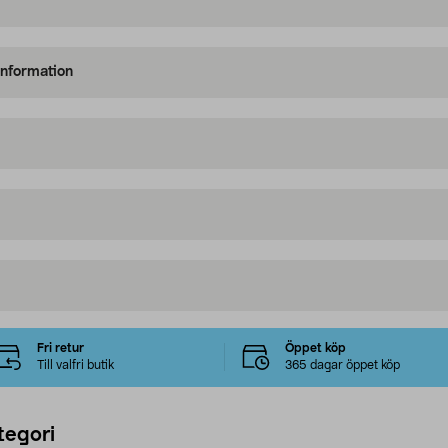
information
Fri retur
Öppet köp
Till valfri butik
365 dagar öppet köp
tegori