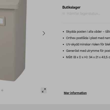
Butikslager
Hämtar lagerstatus...
Skydda posten i alla väder – tålig
Orthex postlåda i plast med namn
UV-skydd minskar risken för blek
Generöst med utrymme för post,
Mått (B x D x H): 34 x 21 x 43,5 
Mer information