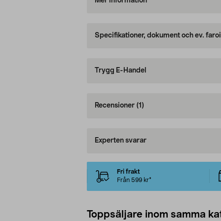
Mer information
Specifikationer, dokument och ev. faro
Trygg E-Handel
Recensioner
(1)
Experten svarar
Fri frakt
Från 599 kr*
Toppsäljare inom samma ka