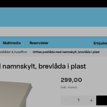
Multimedia
Reservdelar
Erbjuda
ostlådor & hussiffror
Orthex postlåda med namnskylt, brevlåda i plast
namnskylt, brevlåda i plast
299,00
(inkl. moms)
Product
quantity