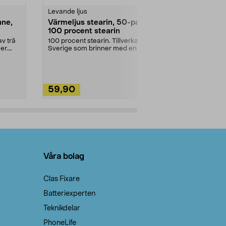
Levande ljus
Rengöringsm
nne,
Värmeljus stearin, 50-pack,
Bikarbonat
100 procent stearin
Ett allsidigt 
städning och 
v trä
100 procent stearin. Tillverkade i
ute. Städa med
er.
Sverige som brinner med en
vacker och sotfri ...
59,90
49,90
Lägg i varukorg
Lägg
Våra bolag
Clas Fixare
Batteriexperten
Teknikdelar
PhoneLife