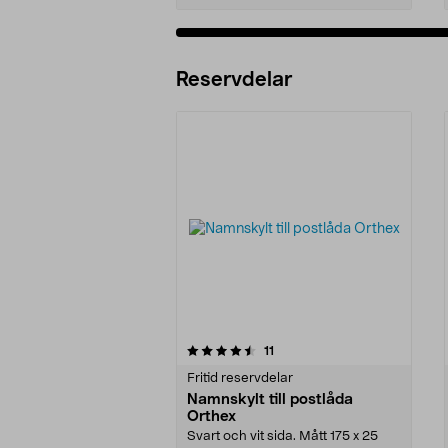
Reservdelar
5av 5 stjärnor
recensioner
11
0.0 av 5 stjärnor
Fritid reservdelar
Namnskylt till postlåda
Orthex
Svart och vit sida. Mått 175 x 25