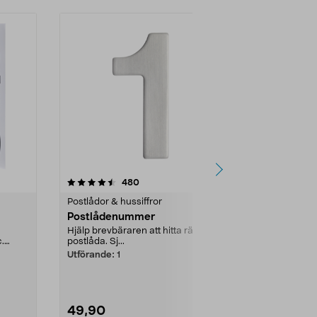
4.5 av 5 stjärnor
recensioner
4.5
480
Postlådor & hussiffror
Postlådor & h
Postlådenummer
Postlåden
Hjälp brevbäraren att hitta rätt
Hjälp brevbära
.
postlåda. Sj...
postlåda. Sj...
Utförande:
1
Utförande:
2
49,90
49,90