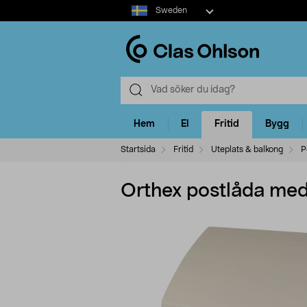
Select
Sweden
market
Hem
El
Fritid
Bygg
Startsida
Fritid
Uteplats & balkong
P
Orthex postlåda med 