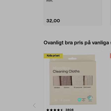
mm.
32,00
Lägg i varukorg
Ovanligt bra pris på vanliga
Kolla priset
5av 5 stjärnor
4.0av 5 stjärnor
recensioner
3808