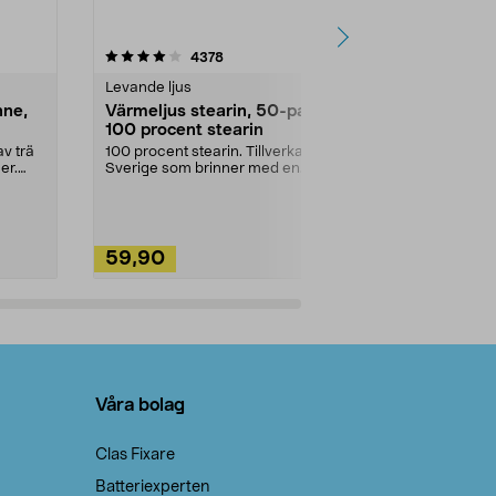
4.5av 5 stjärnor
recensioner
4.5
4378
2
Levande ljus
Rengöringsm
nne,
Värmeljus stearin, 50-pack,
Bikarbonat
100 procent stearin
Ett allsidigt 
städning och 
v trä
100 procent stearin. Tillverkade i
ute. Städa med
er.
Sverige som brinner med en
vacker och sotfri ...
59,90
49,90
Lägg i varukorg
Lägg
Våra bolag
Clas Fixare
Batteriexperten