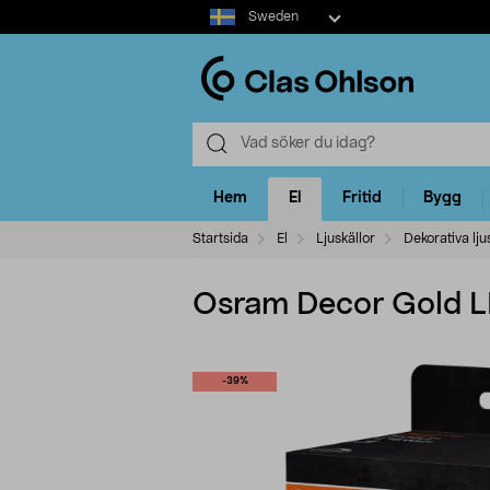
Select
Sweden
market
Hem
El
Fritid
Bygg
Startsida
El
Ljuskällor
Dekorativa lju
Osram Decor Gold LE
-39%