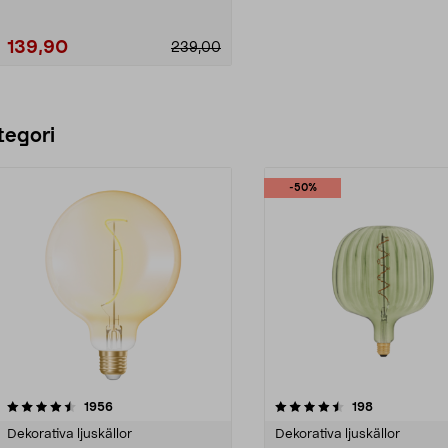
139,90
239,00
Lägg i varukorg
tegori
-50%
4.5 av 5 stjärnor
recensioner
4.5 av 5 stjärnor
recensioner
1956
198
Dekorativa ljuskällor
Dekorativa ljuskällor