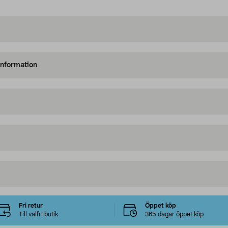
information
Fri retur
Öppet köp
Till valfri butik
365 dagar öppet köp