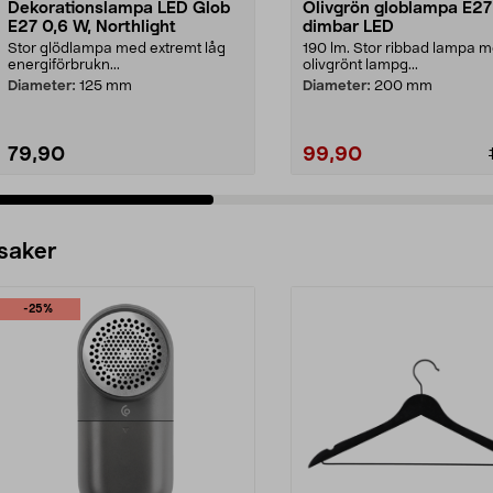
Dekorationslampa LED Glob
Olivgrön globlampa E27
E27 0,6 W, Northlight
dimbar LED
Stor glödlampa med extremt låg
190 lm. Stor ribbad lampa 
energiförbrukn...
olivgrönt lampg...
Diameter:
125 mm
Diameter:
200 mm
79,90
99,90
 saker
-25%