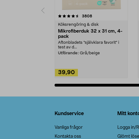
5av 5 stjärnor
4.0av 5 stjärnor
recensioner
3808
Köksrengöring & disk
Mikrofiberduk 32 x 31 cm, 4-
pack
Aftonbladets "självklara favorit” i
test av d...
Utförande:
Grå/beige
39,90
Lägg i varukorg
Sidfot
Kundservice
Mitt kont
Vanliga frågor
Logga in/R
Kontakta oss
Glömt lös