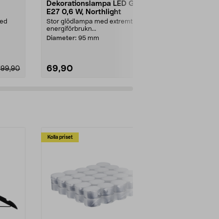
Dekorationslampa LED Glob
Rökfärgad 
E27 0,6 W, Northlight
LED G125 E
med
Stor glödlampa med extremt låg
50 lm – motsv
energiförbrukn...
traditionell 
E27 med mörkt
Diameter:
95 mm
69,90
139,90
199,90
Kolla priset
Multibuy