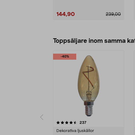
144,90
239,00
Lägg i varukorg
Toppsäljare inom samma ka
-40%
5 av 5 stjärnor
4.5 av 5 stjärnor
recensioner
237
Dekorativa ljuskällor