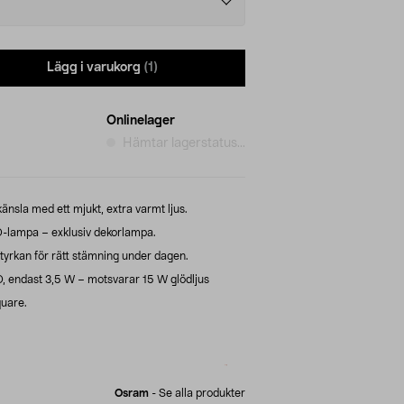
Lägg i varukorg
(1)
Onlinelager
Hämtar lagerstatus...
känsla med ett mjukt, extra varmt ljus.
lampa – exklusiv dekorlampa.
tyrkan för rätt stämning under dagen.
D, endast 3,5 W – motsvarar 15 W glödljus
quare.
Osram
-
Se alla produkter