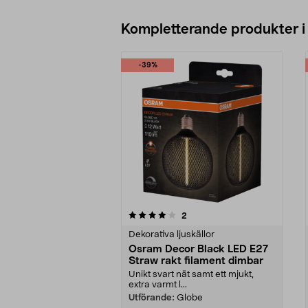
Kompletterande produkter i
-39%
0av 5 stjärnor
4.0av 5 stjärnor
recensioner
2
Dekorativa ljuskällor
Osram Decor Black LED E27
Straw rakt filament dimbar
Unikt svart nät samt ett mjukt,
extra varmt l...
Utförande:
Globe