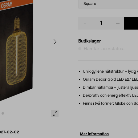
variant
Square
Product
quantity
Butikslager
Hämtar lagerstatus...
Unik gyllene nätstruktur – lyxig 
Osram Decor Gold LED E27 LED-
Dimbar nätlampa – justera ljuss
Dekorativ och energieffektiv LE
Finns i två former: Globe och S
027-02-02
Mer information