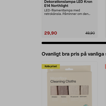
Dekorationslampa LED Kron
E14 Northlight
LED-filamentlampa med
retrokänsla. Påminner om den
klassiska glödtrådslampan. Sn...
29,90
49,90
Ovanligt bra pris på vanliga
Kolla priset