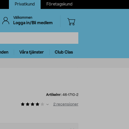
Privatkund
Företagskund
Välkommen
Logga in/Bli medlem
nden
Våra tjänster
Club Clas
Artikelnr:
46-1710-2
2
recensioner