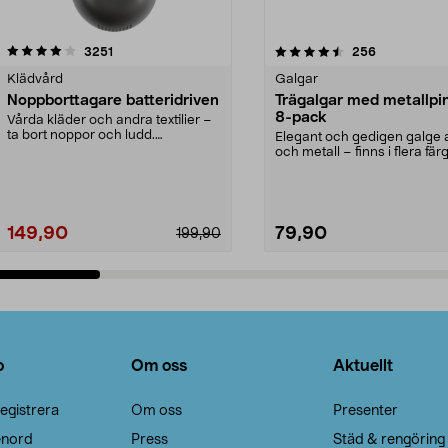
4.5av 5 stjärnor
recensioner
4.0av 5 stjärnor
recensioner
3251
256
Klädvård
Galgar
Noppborttagare batteridriven
Trägalgar med metallpi
8-pack
Vårda kläder och andra textilier –
ta bort noppor och ludd.
Elegant och gedigen galge a
Noppborttagaren fräs...
och metall – finns i flera färg
Galge med sv...
149,90
79,90
199,90
Lägg i varukorg
Lägg i varukorg
o
Om oss
Aktuellt
egistrera
Om oss
Presenter
enord
Press
Städ & rengöring