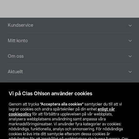
Sidfot
Kundservice
Mitt konto
Om oss
Aktuellt
Våra bolag
Vi på Clas Ohlson använder cookies
Hitta butik
Genom att trycka
”Acceptera alla cookies”
samtycker du till att vi
lagrar cookies och andra spårtekniker på din enhet
enligt vår
cookiepolicy
för att förbättra upplevelsen på vår webbplats,
SE
NO
FI
analysera webbplatsens användning samt anpassa våra
marknadsföringsinsatser. Vi använder fyra kategorier av cookies:
nödvändiga, funktionella, analys och annonsering. För nödvändiga
cookies krävs inte ditt samtycke eftersom dessa cookies är