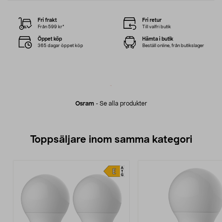
Fri frakt
Fri retur
Från 599 kr*
Till valfri butik
Öppet köp
Hämta i butik
365 dagar öppet köp
Beställ online, från butikslager
Osram
-
Se alla produkter
Toppsäljare inom samma kategori