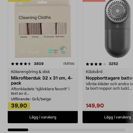
4.0av 5 stjärnor
recensioner
4.5av 5 stjärnor
recensio
3809
3252
(9,97/st)
Köksrengöring & disk
Klädvård
Mikrofiberduk 32 x 31 cm, 4-
Noppborttagare batter
pack
Vårda kläder och andra tex
ta bort noppor och ludd.
Aftonbladets "självklara favorit” i
Noppborttagaren fräs...
test av d...
Utförande:
Grå/beige
39,90
149,90
Lägg i varukorg
Lägg i varukorg