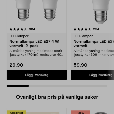
4.5 av 5 stjärnor
recensioner
4.5 av 5 stjärnor
recension
384
254
LED-lampor
LED-lampor
Normallampa LED E27 4 W,
Normallampa LED E27
varmvit, 2-pack
varmvit
Allmänbelysning med medelstark
Allmänbelysning med sta
ljusstyrka (470 lm), motsvarar 40
ljusstyrka (806 lm), mots
W glödlampa. Va...
W glödlampa. Varmvit...
29,90
59,90
Lägg i varukorg
Lägg i varukorg
Ovanligt bra pris på vanliga saker
Kolla priset
-25%