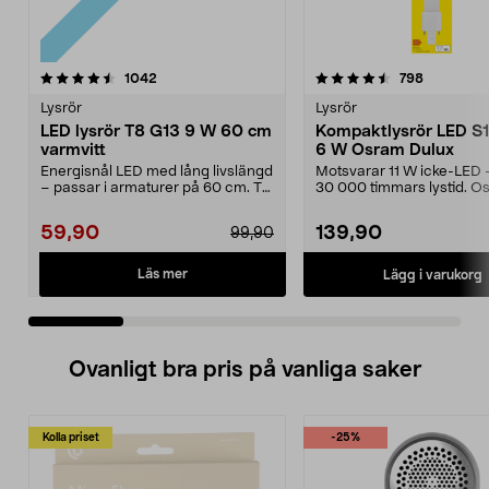
4.5 av 5 stjärnor
recensioner
4.5 av 5 stjärnor
recension
1042
798
Lysrör
Lysrör
LED lysrör T8 G13 9 W 60 cm
Kompaktlysrör LED S
varmvitt
6 W Osram Dulux
Energisnål LED med lång livslängd
Motsvarar 11 W icke-LED – 
– passar i armaturer på 60 cm. T8
30 000 timmars lystid. O
G13 9 W – LE...
Dulux S11 G23 – ...
59,90
139,90
99,90
Läs mer
Lägg i varukorg
Ovanligt bra pris på vanliga saker
Kolla priset
-25%