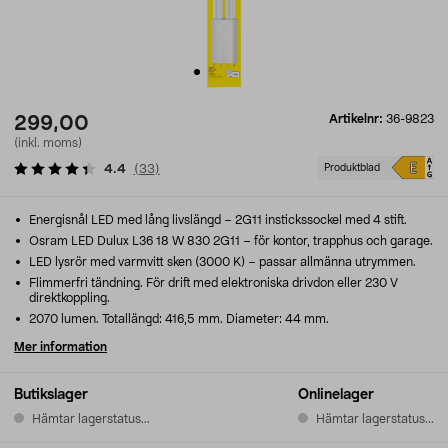
Artikelnr:
36-9823
299,00
(inkl. moms)
4.4
(
33
)
Produktblad
Energisnål LED med lång livslängd – 2G11 instickssockel med 4 stift.
Osram LED Dulux L36 18 W 830 2G11 – för kontor, trapphus och garage.
LED lysrör med varmvitt sken (3000 K) – passar allmänna utrymmen.
Flimmerfri tändning. För drift med elektroniska drivdon eller 230 V
direktkoppling.
2070 lumen. Totallängd: 416,5 mm. Diameter: 44 mm.
Mer information
Butikslager
Onlinelager
Hämtar lagerstatus...
Hämtar lagerstatus...