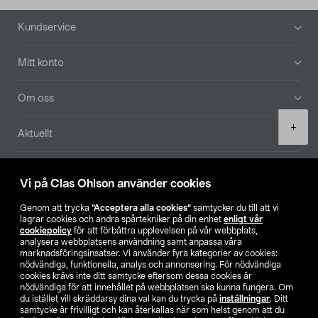
Sidfot
Kundservice
Mitt konto
Om oss
Product
+
Aktuellt
quantity
Våra bolag
Vi på Clas Ohlson använder cookies
Hitta butik
Genom att trycka
”Acceptera alla cookies”
samtycker du till att vi
lagrar cookies och andra spårtekniker på din enhet
enligt vår
cookiepolicy
för att förbättra upplevelsen på vår webbplats,
SE
NO
FI
analysera webbplatsens användning samt anpassa våra
marknadsföringsinsatser. Vi använder fyra kategorier av cookies:
nödvändiga, funktionella, analys och annonsering. För nödvändiga
cookies krävs inte ditt samtycke eftersom dessa cookies är
nödvändiga för att innehållet på webbplatsen ska kunna fungera. Om
du istället vill skräddarsy dina val kan du trycka på
inställningar
. Ditt
samtycke är frivilligt och kan återkallas när som helst genom att du