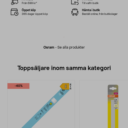
Från 599 kr*
Till valfri butik
Öppet köp
Hämta i butik
365 dagar öppet köp
Beställ online, från butikslager
Osram
-
Se alla produkter
Toppsäljare inom samma kategori
-40%