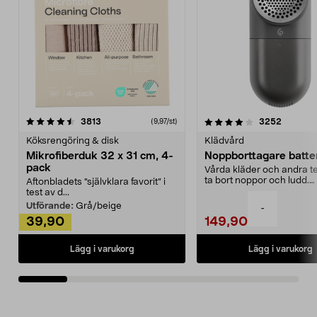
4.0av 5 stjärnor
recensioner
4.5av 5 stjärnor
recensio
3813
3252
(9,97/st)
Köksrengöring & disk
Klädvård
Mikrofiberduk 32 x 31 cm, 4-
Noppborttagare batter
pack
Vårda kläder och andra tex
ta bort noppor och ludd.
Aftonbladets "självklara favorit” i
Noppborttagaren fräs...
test av d...
Utförande:
Grå/beige
-
39,90
149,90
Lägg i varukorg
Lägg i varukorg