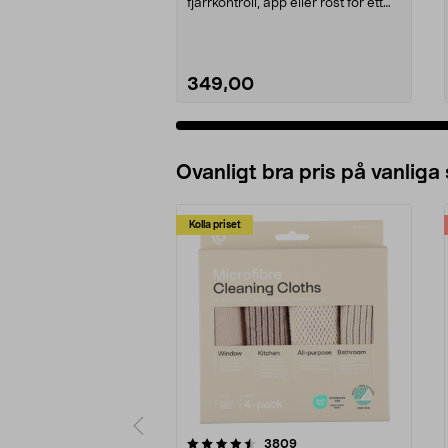
fjärrkontroll, app eller röst för ett
unikt ljusfl...
349,00
Ovanligt bra pris på vanliga
Kolla priset
5av 5 stjärnor
4.0av 5 stjärnor
recensioner
3809