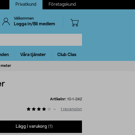
Privatkund
Företagskund
Välkommen
Logga in/Bli medlem
nden
Våra tjänster
Club Clas
6 meter
er
Artikelnr:
10-1-242
1
recension
Lägg i varukorg
(1)