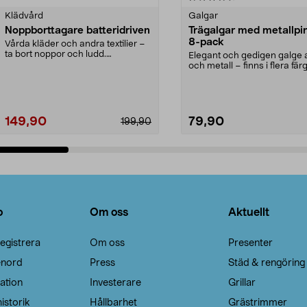
Klädvård
Galgar
Noppborttagare batteridriven
Trägalgar med metallpi
8-pack
Vårda kläder och andra textilier –
ta bort noppor och ludd.
Elegant och gedigen galge a
Noppborttagaren fräs...
och metall – finns i flera färg
Galge med sv...
149,90
79,90
199,90
Lägg i varukorg
Lägg i varukorg
o
Om oss
Aktuellt
egistrera
Om oss
Presenter
enord
Press
Städ & rengöring
ation
Investerare
Grillar
istorik
Hållbarhet
Grästrimmer