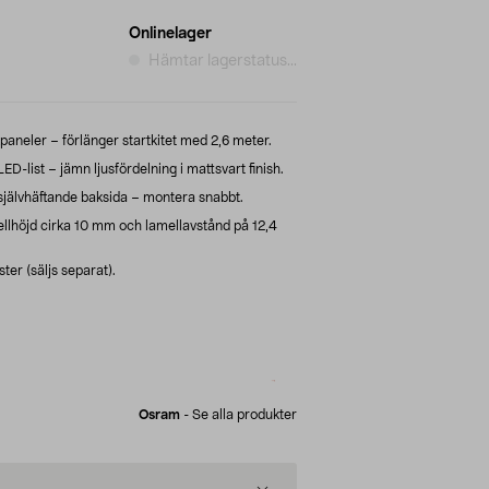
Onlinelager
Hämtar lagerstatus...
kpaneler – förlänger startkitet med 2,6 meter.
D-list – jämn ljusfördelning i mattsvart finish.
 självhäftande baksida – montera snabbt.
llhöjd cirka 10 mm och lamellavstånd på 12,4
ster (säljs separat).
Osram
-
Se alla produkter