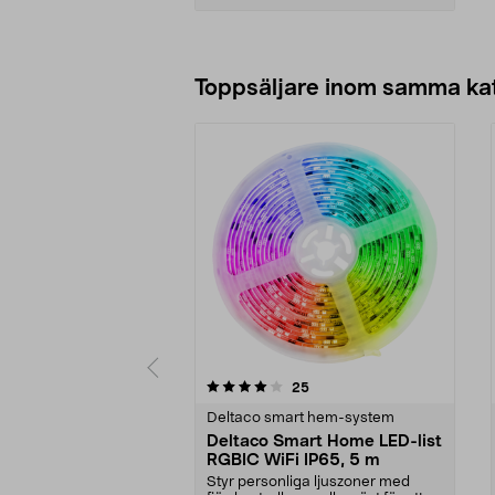
Lägg i varukorg
Toppsäljare inom samma ka
0 av 5 stjärnor
4.0 av 5 stjärnor
recensioner
25
Deltaco smart hem-system
Deltaco Smart Home LED-list
RGBIC WiFi IP65, 5 m
Styr personliga ljuszoner med