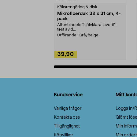
Köksrengöring & disk
Mikrofiberduk 32 x 31 cm, 4-
pack
Aftonbladets "självklara favorit” i
test av d...
Utförande:
Grå/beige
39,90
Lägg i varukorg
Sidfot
Kundservice
Mitt kont
Vanliga frågor
Logga in/R
Kontakta oss
Glömt lös
Tillgänglighet
Min inform
Köpvillkor
Min orderh