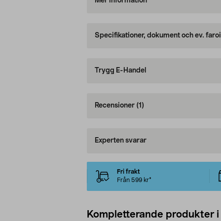
Mer information
Specifikationer, dokument och ev. faro
Trygg E-Handel
Recensioner
(1)
Experten svarar
Fri frakt
Från 599 kr*
Kompletterande produkter i