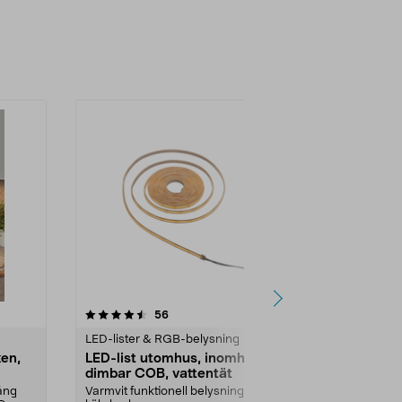
4.5 av 5 stjärnor
recensioner
4.0
56
1
LED-lister & RGB-belysning
LED-lister &
ken,
LED-list utomhus, inomhus,
LED-list C
dimbar COB, vattentät
meter, tunn
lång
Varmvit funktionell belysning till
Lys upp jämnt