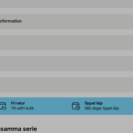
information
Fri retur
Öppet köp
Till valfri butik
365 dagar öppet köp
 samma serie