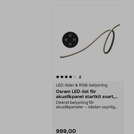
0av 5 stjärnor
recensioner
2
LED-lister & RGB-belysning
Osram LED-list för
akustikpanel startkit svart,
2,6 m
Diskret belysning för
akustikpaneler – nästan osynlig
när den är släckt. Osram F...
999,00