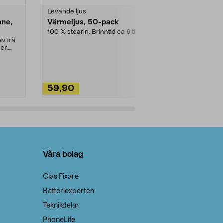
Levande ljus
Rengöringsm
nne,
Värmeljus, 50-pack
Bikarbonat
100 % stearin. Brinntid ca 6 tim.
Ett allsidigt 
städning och 
v trä
ute. Städa med
er.
59,90
49,90
Lägg i varukorg
Lägg
Våra bolag
Clas Fixare
Batteriexperten
Teknikdelar
PhoneLife