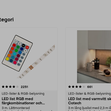
tegori
4.0 av 5 stjärnor
recensioner
4.5 av 5 stjärnor
recensioner
2251
661
LED-lister & RGB-belysning
LED-lister & RGB-belysning
LED list RGB med
LED list med varmvitt s
färgkombinationer och
Cotech
fjärrkontroll, Cotech
3 m. Lättmonterad
3 m lång ljuslist med 2,3 m 