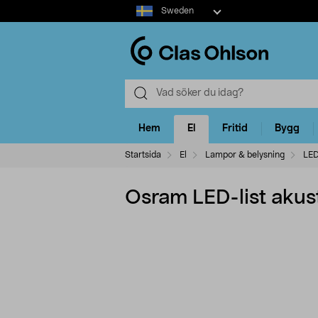
Select
Sweden
market
Hem
El
Fritid
Bygg
Startsida
El
Lampor & belysning
LED
Osram LED-list akus