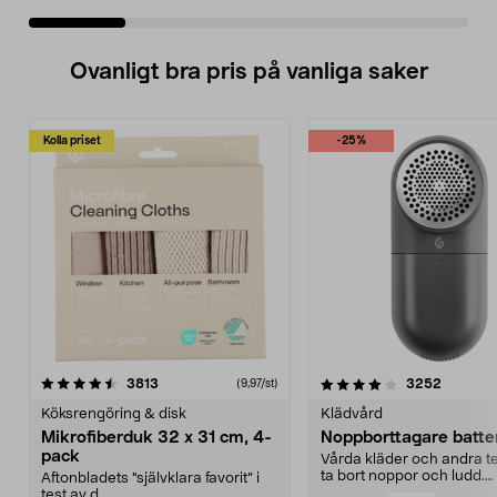
Ovanligt bra pris på vanliga saker
Kolla priset
-25%
4.0av 5 stjärnor
recensioner
4.5av 5 stjärnor
recensio
3813
3252
(9,97/st)
Köksrengöring & disk
Klädvård
Mikrofiberduk 32 x 31 cm, 4-
Noppborttagare batter
pack
Vårda kläder och andra tex
ta bort noppor och ludd.
Aftonbladets "självklara favorit” i
Noppborttagaren fräs...
test av d...