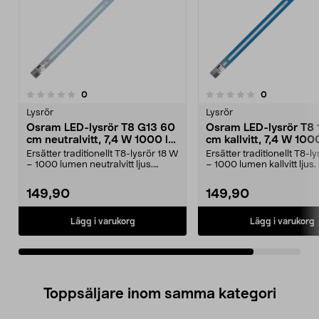
recensioner
recensioner
0
0
0.0 av 5 stjärnor
Lysrör
Lysrör
Osram LED-lysrör T8 G13 60
Osram LED-lysrör T8 
cm neutralvitt, 7,4 W 1000 lm
cm kallvitt, 7,4 W 100
4000 K
6500 K
Ersätter traditionellt T8-lysrör 18 W
Ersätter traditionellt T8-l
– 1000 lumen neutralvitt ljus.
– 1000 lumen kallvitt ljus
Osram LED-l...
LED-lysr...
149,90
149,90
Lägg i varukorg
Lägg i varukorg
Toppsäljare inom samma kategori