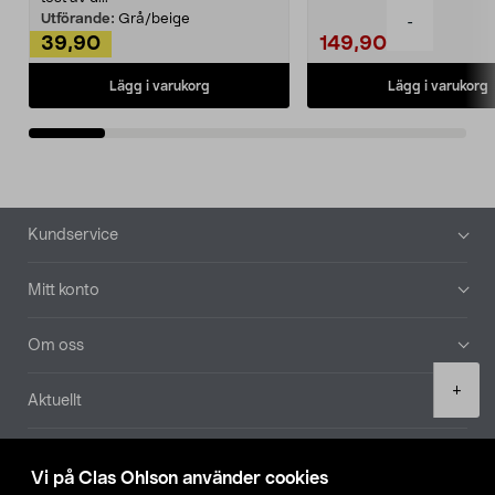
Utförande:
Grå/beige
-
39,90
149,90
Lägg i varukorg
Lägg i varukorg
Sidfot
Kundservice
Mitt konto
Om oss
Product
+
Aktuellt
quantity
Våra bolag
Vi på Clas Ohlson använder cookies