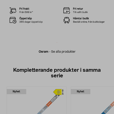
Fri frakt
Fri retur
Från 599 kr*
Till valfri butik
Öppet köp
Hämta i butik
365 dagar öppet köp
Beställ online, från butikslager
Osram
-
Se alla produkter
Kompletterande produkter i samma
serie
Nyhet
Nyhet