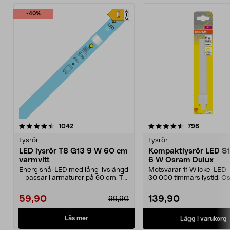
-40%
4.5 av 5 stjärnor
recensioner
4.5 av 5 stjärnor
recension
1042
798
Lysrör
Lysrör
LED lysrör T8 G13 9 W 60 cm
Kompaktlysrör LED S
varmvitt
6 W Osram Dulux
Energisnål LED med lång livslängd
Motsvarar 11 W icke-LED – 
– passar i armaturer på 60 cm. T8
30 000 timmars lystid. O
G13 9 W – LE...
Dulux S11 G23 – ...
59,90
139,90
99,90
Läs mer
Lägg i varukorg