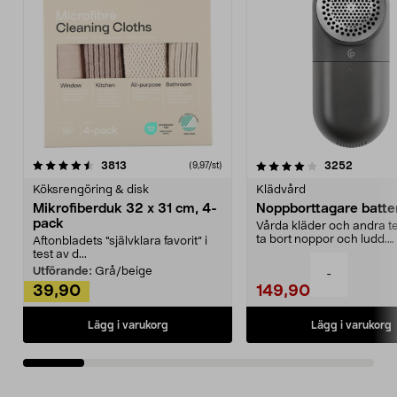
4.0av 5 stjärnor
recensioner
4.5av 5 stjärnor
recensio
3813
3252
(9,97/st)
Köksrengöring & disk
Klädvård
Mikrofiberduk 32 x 31 cm, 4-
Noppborttagare batter
pack
Vårda kläder och andra tex
ta bort noppor och ludd.
Aftonbladets "självklara favorit” i
Noppborttagaren fräs...
test av d...
Utförande:
Grå/beige
-
39,90
149,90
Lägg i varukorg
Lägg i varukorg