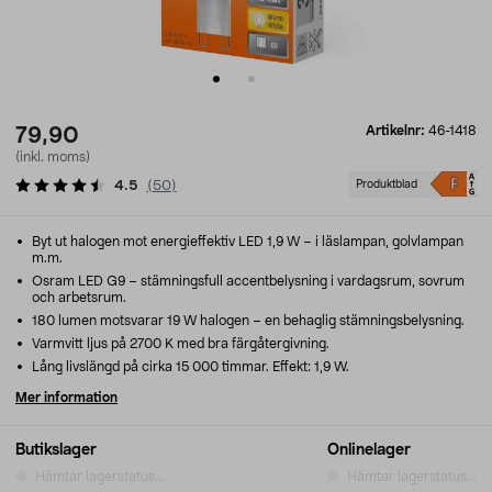
Artikelnr:
46-1418
79,90
(inkl. moms)
4.5
(
50
)
Produktblad
Byt ut halogen mot energieffektiv LED 1,9 W – i läslampan, golvlampan
m.m.
Osram LED G9 – stämningsfull accentbelysning i vardagsrum, sovrum
och arbetsrum.
180 lumen motsvarar 19 W halogen – en behaglig stämningsbelysning.
Varmvitt ljus på 2700 K med bra färgåtergivning.
Lång livslängd på cirka 15 000 timmar. Effekt: 1,9 W.
Mer information
Butikslager
Onlinelager
Hämtar lagerstatus...
Hämtar lagerstatus...