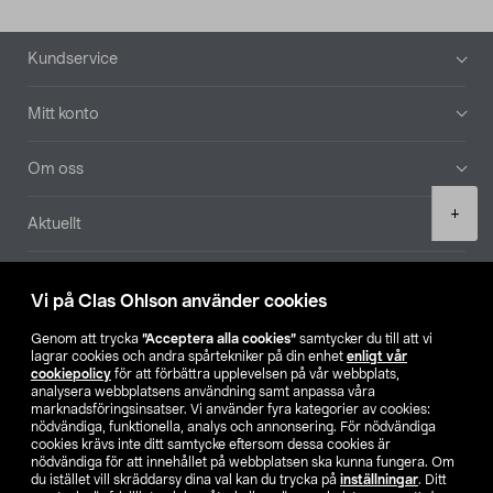
Sidfot
Kundservice
Mitt konto
Om oss
Product
+
Aktuellt
quantity
Våra bolag
Vi på Clas Ohlson använder cookies
Hitta butik
Genom att trycka
”Acceptera alla cookies”
samtycker du till att vi
lagrar cookies och andra spårtekniker på din enhet
enligt vår
cookiepolicy
för att förbättra upplevelsen på vår webbplats,
SE
NO
FI
analysera webbplatsens användning samt anpassa våra
marknadsföringsinsatser. Vi använder fyra kategorier av cookies:
nödvändiga, funktionella, analys och annonsering. För nödvändiga
cookies krävs inte ditt samtycke eftersom dessa cookies är
nödvändiga för att innehållet på webbplatsen ska kunna fungera. Om
du istället vill skräddarsy dina val kan du trycka på
inställningar
. Ditt