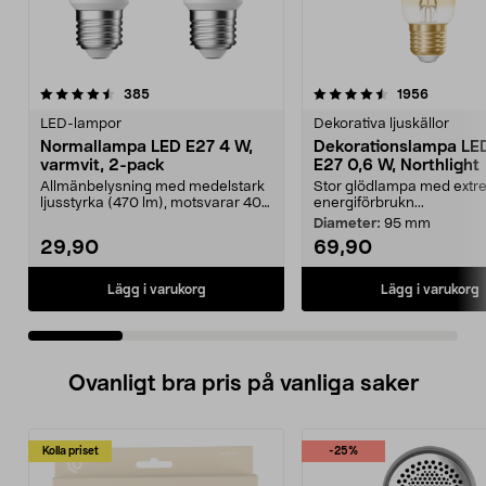
4.5 av 5 stjärnor
recensioner
4.5 av 5 stjärnor
recensio
385
1956
LED-lampor
Dekorativa ljuskällor
Normallampa LED E27 4 W,
Dekorationslampa LE
varmvit, 2-pack
E27 0,6 W, Northlight
Allmänbelysning med medelstark
Stor glödlampa med extre
ljusstyrka (470 lm), motsvarar 40
energiförbrukn...
W glödlampa. Va...
Diameter:
95 mm
29,90
69,90
Lägg i varukorg
Lägg i varukorg
Ovanligt bra pris på vanliga saker
Kolla priset
-25%