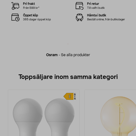
Fri frakt
Fri retur
Från 599 kr*
Till valfri butik
Öppet köp
Hämta i butik
365 dagar öppet köp
Beställ online, från butikslager
Osram
-
Se alla produkter
Toppsäljare inom samma kategori