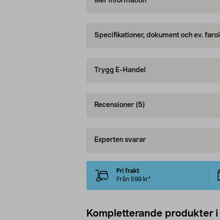
Mer information
Specifikationer, dokument och ev. faro
Trygg E-Handel
Recensioner
(5)
Experten svarar
Fri frakt
Från 599 kr*
Kompletterande produkter i