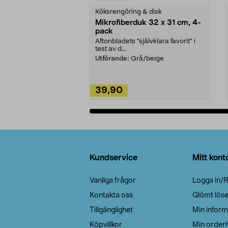
Köksrengöring & disk
Mikrofiberduk 32 x 31 cm, 4-
pack
Aftonbladets "självklara favorit” i
test av d...
Utförande:
Grå/beige
39,90
Lägg i varukorg
Sidfot
Kundservice
Mitt kont
Vanliga frågor
Logga in/R
Kontakta oss
Glömt lös
Tillgänglighet
Min inform
Köpvillkor
Min orderh