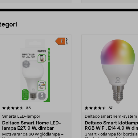
Lägg i varukorg
Lägg i varukorg
tegori
4.5 av 5 stjärnor
recensioner
4.5 av 5 stjärnor
recensioner
35
57
Smarta LED-lampor
Deltaco smart hem-system
Deltaco Smart Home LED-
Deltaco Smart klotlam
lampa E27, 9 W, dimbar
RGB WiFi, E14 4,9 W di
Motsvarar ca 60 W glödlampa –
Smart klotlampa för bordsl