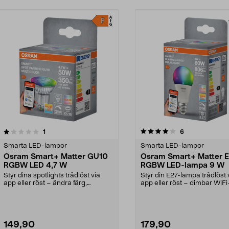
4.0av 5 stjärnor
recensioner
4.0av 5 stjärnor
recensioner
1
6
Smarta LED-lampor
Smarta LED-lampor
Osram Smart+ Matter GU10
Osram Smart+ Matter 
RGBW LED 4,7 W
RGBW LED-lampa 9 W
Styr dina spotlights trådlöst via
Styr din E27-lampa trådlöst 
app eller röst – ändra färg,
app eller röst – dimbar WiFi
ljusstyrka m.m. O...
lampa. Osram Smart+...
149,90
179,90