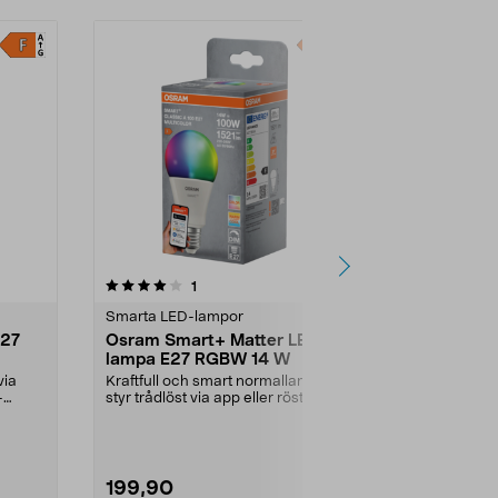
recensioner
1
Smarta LED-lampor
E27
Osram Smart+ Matter LED-
lampa E27 RGBW 14 W
via
Kraftfull och smart normallampa –
-
styr trådlöst via app eller röst.
Osram Smart+...
199,90