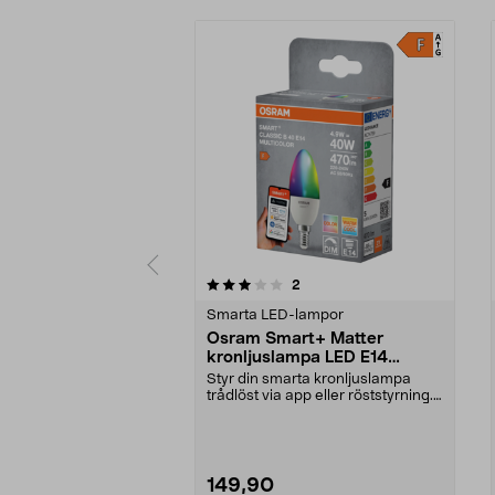
0av 5 stjärnor
1.0av 5 stjärnor
recensioner
2
Smarta LED-lampor
Osram Smart+ Matter
kronljuslampa LED E14
RGBW 4,9 W
Styr din smarta kronljuslampa
trådlöst via app eller röststyrning.
Osram Smart+ ...
149,90