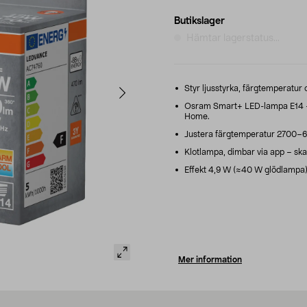
Butikslager
Hämtar lagerstatus...
Styr ljusstyrka, färgtemperatur o
Osram Smart+ LED-lampa E14 –
Home.
Justera färgtemperatur 2700–650
Klotlampa, dimbar via app – skapa
Effekt 4,9 W (≈40 W glödlampa). 
Mer information