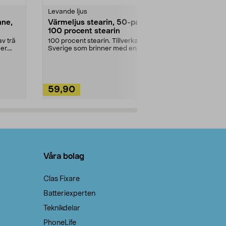
Levande ljus
Rengöringsm
nne,
Värmeljus stearin, 50-pack,
Bikarbonat
100 procent stearin
Ett allsidigt 
städning och 
v trä
100 procent stearin. Tillverkade i
ute. Städa med
er.
Sverige som brinner med en
vacker och sotfri ...
59,90
49,90
Lägg i varukorg
Lägg
Våra bolag
Clas Fixare
Batteriexperten
Teknikdelar
PhoneLife