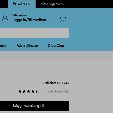
Privatkund
Företagskund
Välkommen
Logga in/Bli medlem
nden
Våra tjänster
Club Clas
Artikelnr:
46-1806
5
recensioner
Lägg i varukorg
(1)