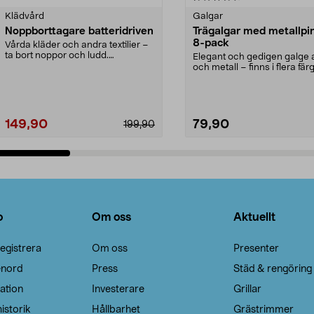
Klädvård
Galgar
Noppborttagare batteridriven
Trägalgar med metallpi
8-pack
Vårda kläder och andra textilier –
ta bort noppor och ludd.
Elegant och gedigen galge a
Noppborttagaren fräs...
och metall – finns i flera färg
Galge med sv...
149,90
79,90
199,90
Lägg i varukorg
Lägg i varukorg
o
Om oss
Aktuellt
egistrera
Om oss
Presenter
enord
Press
Städ & rengöring
ation
Investerare
Grillar
istorik
Hållbarhet
Grästrimmer