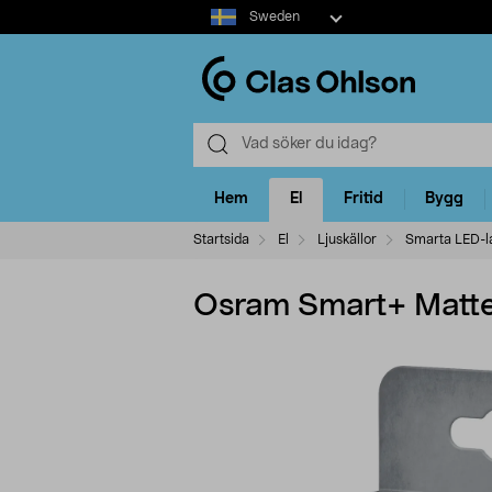
Select
Sweden
market
Hem
El
Fritid
Bygg
Startsida
El
Ljuskällor
Smarta LED-
Osram Smart+ Matt