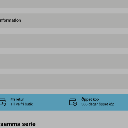
information
Fri retur
Öppet köp
Till valfri butik
365 dagar öppet köp
 samma serie