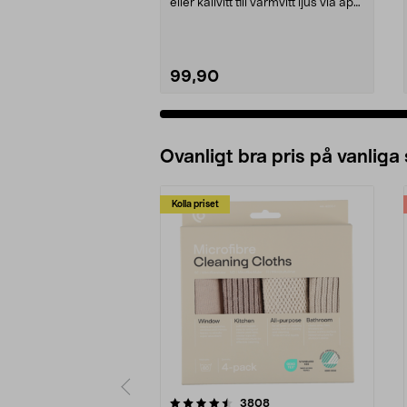
eller kallvitt till varmvitt ljus via app.
D...
99,90
Ovanligt bra pris på vanliga
Kolla priset
5av 5 stjärnor
4.0av 5 stjärnor
recensioner
3808