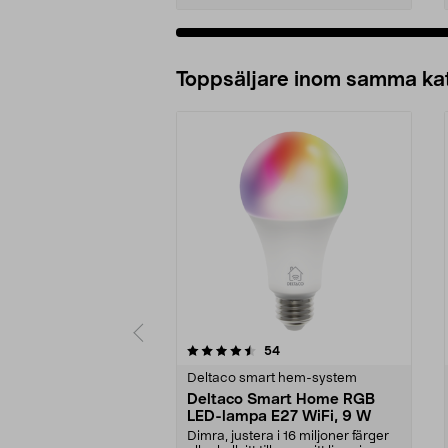
Lägg i varukorg
Toppsäljare inom samma ka
5 av 5 stjärnor
4.5 av 5 stjärnor
recensioner
54
Deltaco smart hem-system
Deltaco Smart Home RGB
LED-lampa E27 WiFi, 9 W
Dimra, justera i 16 miljoner färger