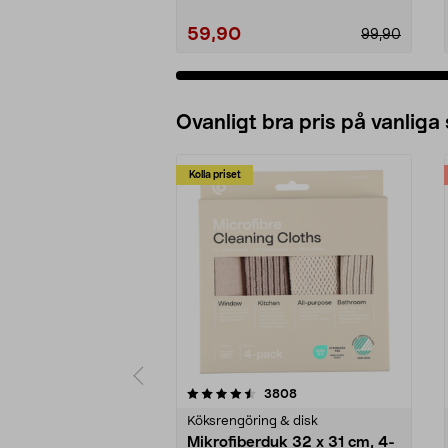
59,90
99,90
Ovanligt bra pris på vanliga
Kolla priset
5av 5 stjärnor
4.0av 5 stjärnor
recensioner
3808
Köksrengöring & disk
Mikrofiberduk 32 x 31 cm, 4-