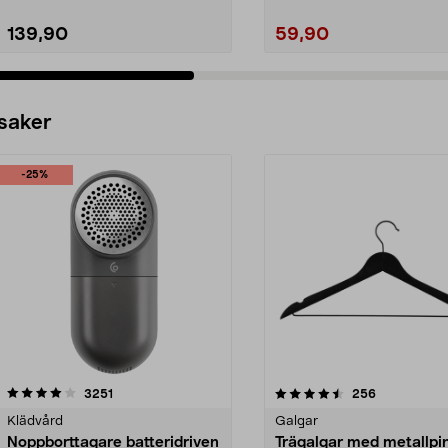
139,90
59,90
 saker
-25%
4.5av 5 stjärnor
recensioner
4.0av 5 stjärnor
recensioner
3251
256
Klädvård
Galgar
Noppborttagare batteridriven
Trägalgar med metallpi