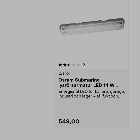
5av 5 stjärnor
recensioner
2
Lysrör
Osram Submarine
lysrörsarmatur LED 14 W
IP65, 65 cm
Energisnål LED för källare, garage,
industri och lager – tål fukt och
damm. Osra...
549,00