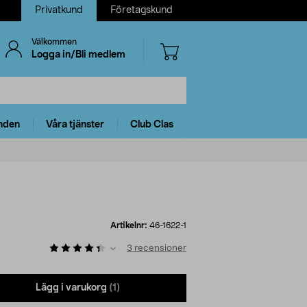
Privatkund
Företagskund
Välkommen
Logga in/Bli medlem
nden
Våra tjänster
Club Clas
Artikelnr:
46-1622-1
3
recensioner
Lägg i varukorg
(1)