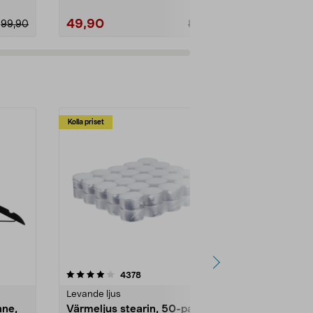
49,90
79,90
99,90
89,90
Kolla priset
Multibuy
4.5av 5 stjärnor
recensioner
4.5
4378
2
Levande ljus
Rengöringsm
nne,
Värmeljus stearin, 50-pack,
Bikarbonat