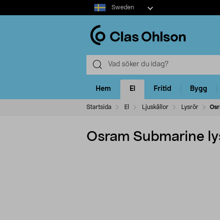
Select
Sweden
market
Hem
El
Fritid
Bygg
Startsida
El
Ljuskällor
Lysrör
Osr
Osram Submarine ly