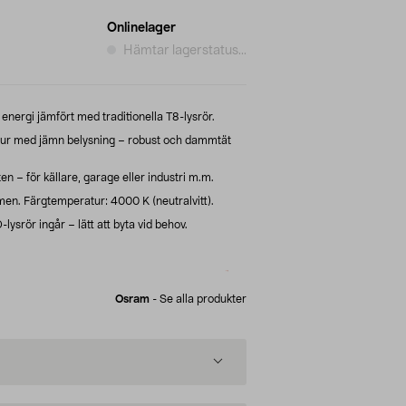
Onlinelager
Hämtar lagerstatus...
energi jämfört med traditionella T8-lysrör.
r med jämn belysning – robust och dammtät
 – för källare, garage eller industri m.m.
men. Färgtemperatur: 4000 K (neutralvitt).
srör ingår – lätt att byta vid behov.
Osram
-
Se alla produkter