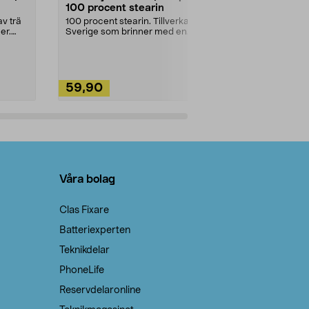
100 procent stearin
Ett allsidigt 
städning och 
v trä
100 procent stearin. Tillverkade i
ute. Städa med
er.
Sverige som brinner med en
vacker och sotfri ...
59,90
49,90
Lägg i varukorg
Lägg
Våra bolag
Clas Fixare
Batteriexperten
Teknikdelar
PhoneLife
Reservdelaronline