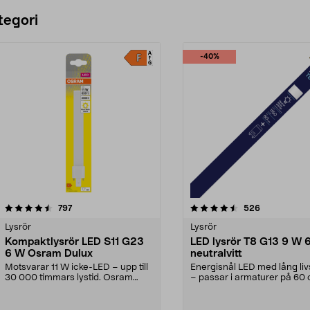
tegori
-40%
4.5 av 5 stjärnor
recensioner
4.5 av 5 stjärnor
recensioner
797
526
Lysrör
Lysrör
Kompaktlysrör LED S11 G23
LED lysrör T8 G13 9 W 
6 W Osram Dulux
neutralvitt
Motsvarar 11 W icke-LED – upp till
Energisnål LED med lång li
30 000 timmars lystid. Osram
– passar i armaturer på 60 
Dulux S11 G23 – ...
G13 9 W – LE...