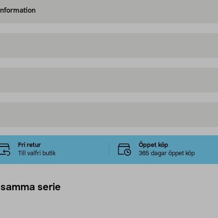
information
Fri retur
Öppet köp
Till valfri butik
365 dagar öppet köp
 samma serie