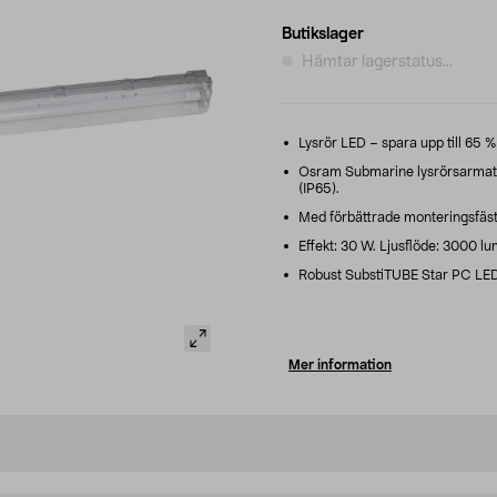
Butikslager
Hämtar lagerstatus...
Lysrör LED – spara upp till 65 % 
Osram Submarine lysrörsarmatu
(IP65).
Med förbättrade monteringsfästen
Effekt: 30 W. Ljusflöde: 3000 lu
Robust SubstiTUBE Star PC LED-ly
Mer information