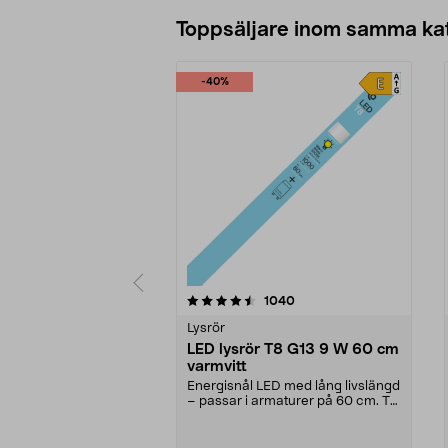
Lägg i varukorg
Toppsäljare inom samma ka
-40%
5 av 5 stjärnor
4.5 av 5 stjärnor
recensioner
1040
Lysrör
LED lysrör T8 G13 9 W 60 cm
varmvitt
Energisnål LED med lång livslängd
– passar i armaturer på 60 cm. T8
G13 9 W – LE...