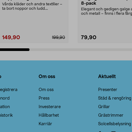
8-pack
Vårda kläder och andra textilier –
ta bort noppor och ludd.
Elegant och gedigen galge a
Noppborttagaren fräs...
och metall – finns i flera färg
Galge med sv...
149,90
79,90
199,90
Lägg i varukorg
Lägg i varukorg
o
Om oss
Aktuellt
egistrera
Om oss
Presenter
enord
Press
Städ & rengöring
ation
Investerare
Grillar
istorik
Hållbarhet
Grästrimmer
Karriär
Solcellsbelysning