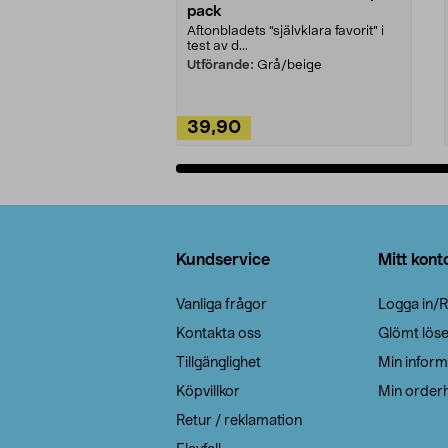
pack
Aftonbladets "självklara favorit” i
test av d...
Utförande:
Grå/beige
39,90
Lägg i varukorg
Sidfot
Kundservice
Mitt kont
Vanliga frågor
Logga in/R
Kontakta oss
Glömt lös
Tillgänglighet
Min inform
Köpvillkor
Min orderh
Retur / reklamation