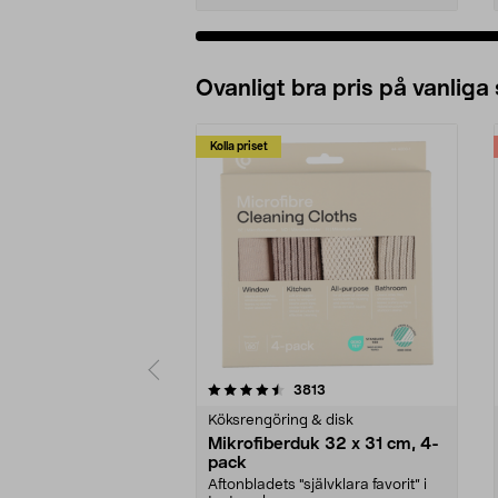
Ovanligt bra pris på vanliga
Kolla priset
5av 5 stjärnor
4.0av 5 stjärnor
recensioner
3813
Köksrengöring & disk
Mikrofiberduk 32 x 31 cm, 4-
pack
Aftonbladets "självklara favorit” i