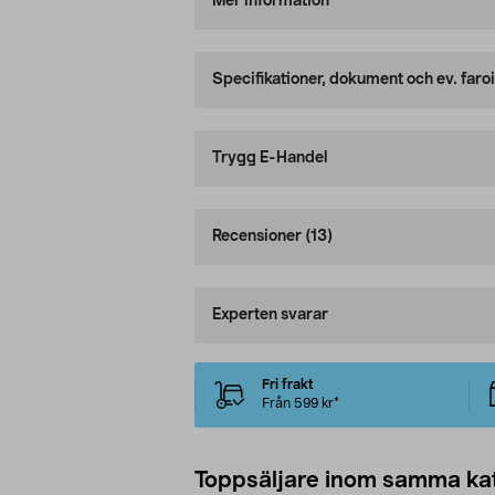
Mer information
Specifikationer, dokument och ev. faro
Trygg E-Handel
Recensioner
(13)
Experten svarar
Fri frakt
Från 599 kr*
Toppsäljare inom samma ka