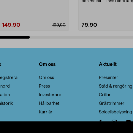
Noppborttagaren fräs...
och metall – finns i flera färg
Galge med sv...
149,90
79,90
199,90
Lägg i varukorg
Lägg i varukorg
o
Om oss
Aktuellt
egistrera
Om oss
Presenter
enord
Press
Städ & rengöring
ation
Investerare
Grillar
istorik
Hållbarhet
Grästrimmer
Karriär
Solcellsbelysning