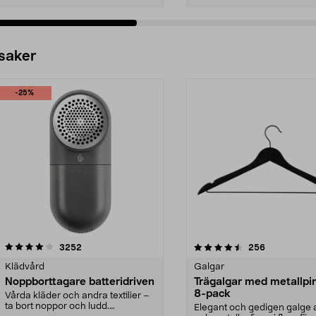
 saker
-25%
4.5av 5 stjärnor
recensioner
4.0av 5 stjärnor
recensioner
3252
256
Klädvård
Galgar
Noppborttagare batteridriven
Trägalgar med metallpi
8-pack
Vårda kläder och andra textilier –
ta bort noppor och ludd.
Elegant och gedigen galge a