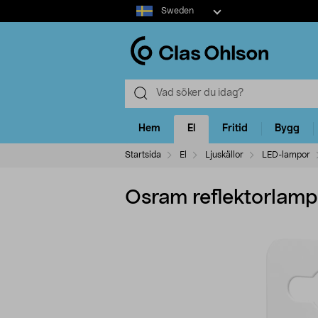
Select
Sweden
market
Hem
El
Fritid
Bygg
Startsida
El
Ljuskällor
LED-lampor
Osram reflektorlam