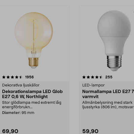
4.5 av 5 stjärnor
recensioner
4.5 av 5 stjärnor
recensioner
1956
255
Dekorativa ljuskällor
LED-lampor
Dekorationslampa LED Glob
Normallampa LED E27 7
E27 0,6 W, Northlight
varmvit
Stor glödlampa med extremt låg
Allmänbelysning med stark
energiförbrukn...
ljusstyrka (806 lm), motsva
W glödlampa. Varmvit...
Diameter:
95 mm
69,90
59,90