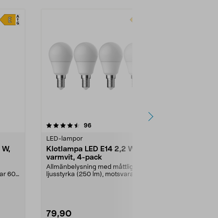
-40%
4.5 av 5 stjärnor
recensioner
4.5
96
2
LED-lampor
Dekorativa lju
 W,
Klotlampa LED E14 2,2 W,
Dekoration
varmvit, 4-pack
E14 Northli
Allmänbelysning med måttlig
LED-filamen
rar 60
ljusstyrka (250 lm), motsvarar 25
retrokänsla.
W glödlampa. Varmv...
klassiska glö
79,90
29,90