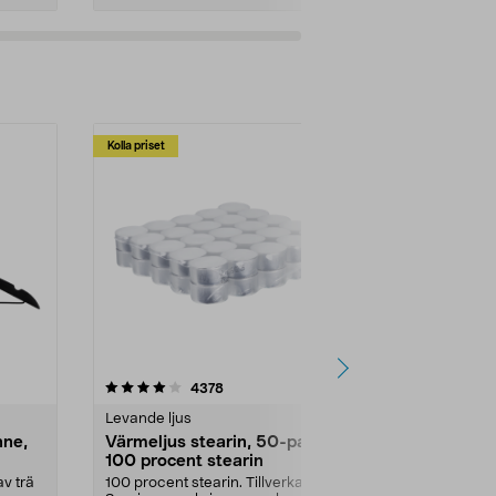
Kolla priset
Multibuy
4.5av 5 stjärnor
recensioner
4.5
4378
2
Levande ljus
Rengöringsm
nne,
Värmeljus stearin, 50-pack,
Bikarbonat
100 procent stearin
Ett allsidigt 
städning och 
v trä
100 procent stearin. Tillverkade i