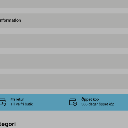
information
Fri retur
Öppet köp
Till valfri butik
365 dagar öppet köp
tegori