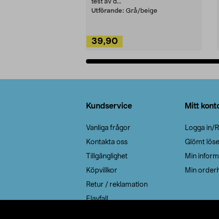
test av d...
Utförande:
Grå/beige
39,90
Lägg i varukorg
Sidfot
Kundservice
Mitt kont
Vanliga frågor
Logga in/R
Kontakta oss
Glömt lös
Tillgänglighet
Min inform
Köpvillkor
Min orderh
Retur / reklamation
Elavfall
Cookie policy