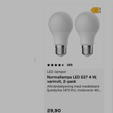
5 av 5 stjärnor
4.5 av 5 stjärnor
recensioner
385
LED-lampor
Normallampa LED E27 4 W,
varmvit, 2-pack
Allmänbelysning med medelstark
ljusstyrka (470 lm), motsvarar 40
W glödlampa. Va...
29,90