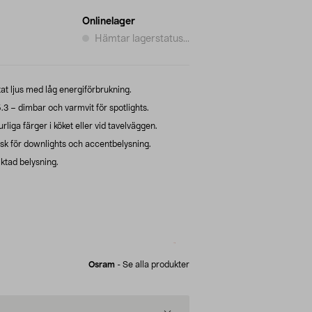
Onlinelager
Hämtar lagerstatus...
at ljus med låg energiförbrukning.
 – dimbar och varmvit för spotlights.
iga färger i köket eller vid tavelväggen.
isk för downlights och accentbelysning.
iktad belysning.
Osram
-
Se alla produkter