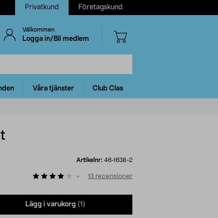
Privatkund
Företagskund
Välkommen
Logga in/Bli medlem
nden
Våra tjänster
Club Clas
t
Artikelnr:
46-1638-2
13
recensioner
Lägg i varukorg
(1)