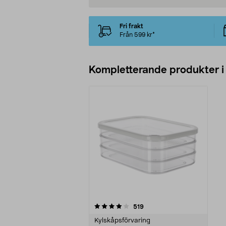
Fri frakt
Från 599 kr*
Kompletterande produkter i
0av 5 stjärnor
recensioner
519
Kylskåpsförvaring