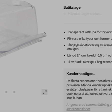
Butikslager
Hämtar lagerstatus...
Transparent ostkupa för förvari
Förvara olika typer och former a
Tålig kylskåpsförvaring av liv
om igen.
Längd 24 cm, bredd 16,5 cm och
Tillverkad i Sverige. Färg: trans
Kunderna säger...
De flesta recensioner beskriver
prisvärda. Många kunder uppskatta
ersätter plastpåsar för att min
dock noterat att locket kan vara 
inuti kupan.
AI-genererad sammanfattning a
kundrecensioner