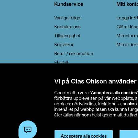
Kundservice
Mitt kont
Vanliga frågor
Logga in/R
Kontakta oss
Glömt lös
Tillgänglighet
Min inform
Köpvillkor
Min orderh
Retur / reklamation
Elavfall
Cookie policy
Leveransalternativ
Vi på Clas Ohlson använder
Genom att trycka
”Acceptera alla cookies
förbättra upplevelsen på vår webbplats, 
cookies: nödvändiga, funktionella, analys
innehållet på webbplatsen ska kunna funger
återkallas när som helst genom att du ändra
© 2026 Cla
Acceptera alla cookies