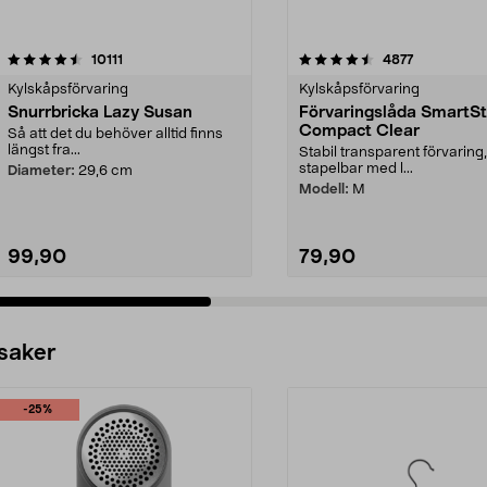
4.5 av 5 stjärnor
recensioner
5.0 av 5 stjärnor
recensioner
10111
4877
Kylskåpsförvaring
Kylskåpsförvaring
Snurrbricka Lazy Susan
Förvaringslåda SmartS
Compact Clear
Så att det du behöver alltid finns
längst fra...
Stabil transparent förvaring,
stapelbar med l...
Diameter:
29,6 cm
Modell:
M
99,90
79,90
 saker
-25%