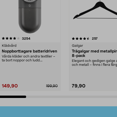
4.5av 5 stjärnor
recensioner
4.0av 5 stjärnor
recensioner
3254
257
Klädvård
Galgar
Noppborttagare batteridriven
Trägalgar med metallpi
8-pack
Vårda kläder och andra textilier –
ta bort noppor och ludd.
Elegant och gedigen galge a
Noppborttagaren fräs...
och metall – finns i flera färg
Galge med sv...
149,90
79,90
199,90
Lägg i varukorg
Lägg i varukorg