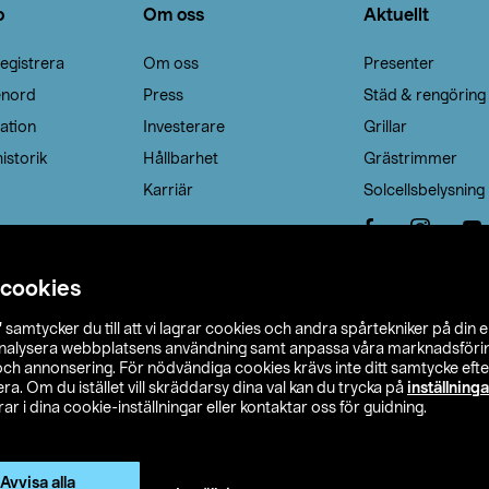
o
Om oss
Aktuellt
egistrera
Om oss
Presenter
enord
Press
Städ & rengöring
ation
Investerare
Grillar
istorik
Hållbarhet
Grästrimmer
Karriär
Solcellsbelysning
 cookies
”
samtycker du till att vi lagrar cookies och andra spårtekniker på din 
analysera webbplatsens användning samt anpassa våra marknadsförings
 och annonsering. För nödvändiga cookies krävs inte ditt samtycke ef
a. Om du istället vill skräddarsy dina val kan du trycka på
inställninga
r i dina cookie-inställningar eller kontaktar oss för guidning.
s Ohlson
Köpvillkor
Privacy statement
Klubbvillkor
H
Ändra till priser exklusive moms
Avvisa alla