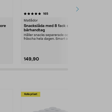
4.0 av 5 stjärnor
recensioner
5.0
165
2
Matlådor
Kylskåpsförva
tore
Snackslåda med 8 fack och
Hängande k
bärhandtag
för dörr
Håller snacks separerade och
Ordning och re
fräscha hela dagen. Smart och
facken på ky...
tålig matlåda – perfe...
Antal i förpa
149,90
9,90
Kolla priset
Multibuy