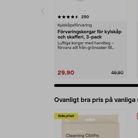
5 av 5 stjärnor
4.5 av 5 stjärnor
recensioner
250
Kylskåpsförvaring
Förvaringskorgar för kylskåp
och skafferi, 3-pack
Luftiga korgar med handtag –
förvara allt från grönsaker till
städtillbehör. För...
29,90
49,90
Ovanligt bra pris på vanliga
Kolla priset