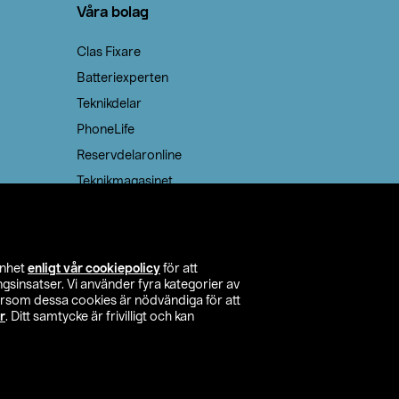
Våra bolag
Clas Fixare
Batteriexperten
Teknikdelar
PhoneLife
Reservdelaronline
Teknikmagasinet
enhet
enligt vår cookiepolicy
för att
insatser. Vi använder fyra kategorier av
tersom dessa cookies är nödvändiga för att
r
. Ditt samtycke är frivilligt och kan
itta butik