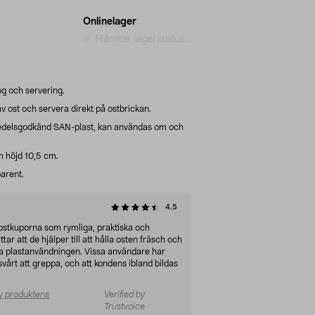
Onlinelager
Hämtar lagerstatus...
ng och servering.
v ost och servera direkt på ostbrickan.
smedelsgodkänd SAN-plast, kan användas om och
 höjd 10,5 cm.
parent.
4.5
 ostkuporna som rymliga, praktiska och
r att de hjälper till att hålla osten fräsch och
ska plastanvändningen. Vissa användare har
svårt att greppa, och att kondens ibland bildas
v produktens
Verified by
Trustvoice