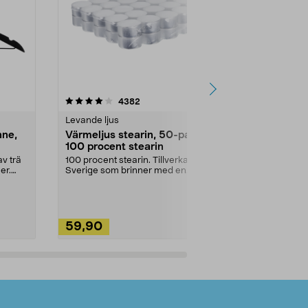
4.5av 5 stjärnor
recensioner
4.5
4382
2
Levande ljus
Rengöringsm
nne,
Värmeljus stearin, 50-pack,
Bikarbonat
100 procent stearin
Ett allsidigt 
städning och 
v trä
100 procent stearin. Tillverkade i
ute. Städa med
er.
Sverige som brinner med en
vacker och sotfri ...
59,90
49,90
Lägg i varukorg
Lägg