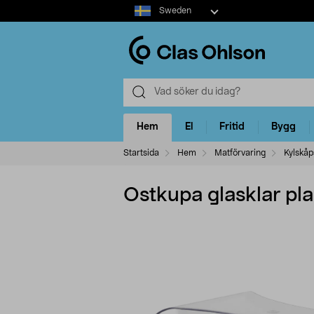
Select
Sweden
market
Hem
El
Fritid
Bygg
Startsida
Hem
Matförvaring
Kylskåp
Ostkupa glasklar pla