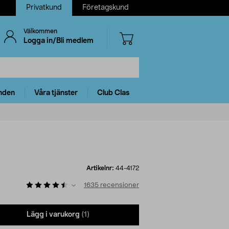
Privatkund
Företagskund
Välkommen
Logga in/Bli medlem
nden
Våra tjänster
Club Clas
Artikelnr:
44-4172
1635
recensioner
Lägg i varukorg
(1)