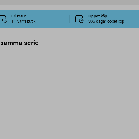
Fri retur
Öppet köp
Till valfri butik
365 dagar öppet köp
 samma serie