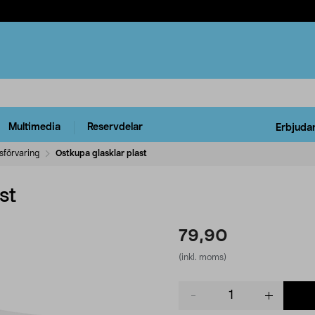
Multimedia
Reservdelar
Erbjuda
sförvaring
Ostkupa glasklar plast
st
79,90
(inkl. moms)
Product
quantity