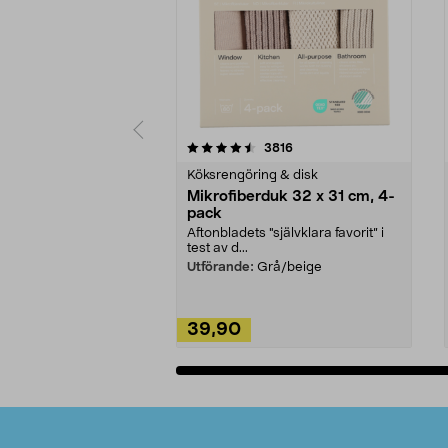
5av 5 stjärnor
4.0av 5 stjärnor
recensioner
3816
Köksrengöring & disk
Mikrofiberduk 32 x 31 cm, 4-
pack
Aftonbladets "självklara favorit” i
test av d...
Utförande:
Grå/beige
39,90
Lägg i varukorg
Sidfot