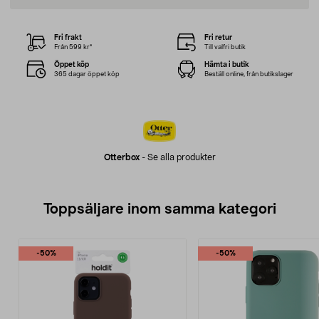
Fri frakt
Fri retur
Från 599 kr*
Till valfri butik
Öppet köp
Hämta i butik
365 dagar öppet köp
Beställ online, från butikslager
Otterbox
-
Se alla produkter
Toppsäljare inom samma kategori
-50%
-50%