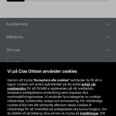
Sidfot
Kundservice
Mitt konto
Om oss
Aktuellt
Vi på Clas Ohlson använder cookies
Våra bolag
Genom att trycka
”Acceptera alla cookies”
samtycker du till att vi
lagrar cookies och andra spårtekniker på din enhet
enligt vår
Hitta butik
cookiepolicy
för att förbättra upplevelsen på vår webbplats,
analysera webbplatsens användning samt anpassa våra
marknadsföringsinsatser. Vi använder fyra kategorier av cookies:
nödvändiga, funktionella, analys och annonsering. För nödvändiga
SE
NO
FI
cookies krävs inte ditt samtycke eftersom dessa cookies är
nödvändiga för att innehållet på webbplatsen ska kunna fungera. Om
du istället vill skräddarsy dina val kan du trycka på
inställningar
. Ditt