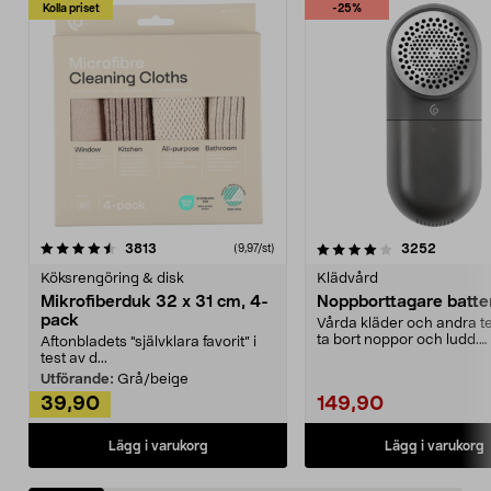
Kolla priset
-25%
4.0av 5 stjärnor
recensioner
4.5av 5 stjärnor
recensio
3813
3252
(9,97/st)
Köksrengöring & disk
Klädvård
Mikrofiberduk 32 x 31 cm, 4-
Noppborttagare batter
pack
Vårda kläder och andra tex
ta bort noppor och ludd.
Aftonbladets "självklara favorit” i
Noppborttagaren fräs...
test av d...
Utförande:
Grå/beige
39,90
149,90
Lägg i varukorg
Lägg i varukorg