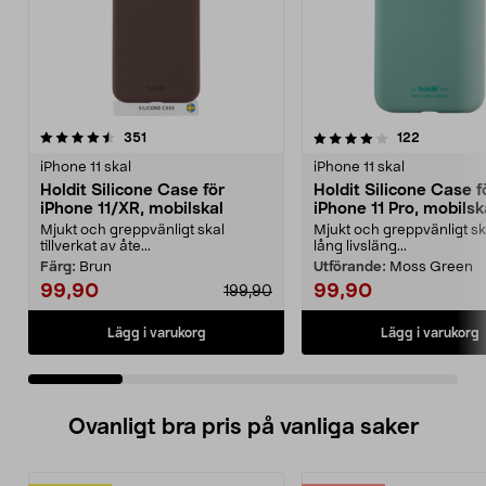
4.0 av 5 stjärnor
recensioner
4.5 av 5 stjärnor
recensione
351
122
iPhone 11 skal
iPhone 11 skal
Holdit Silicone Case för
Holdit Silicone Case f
iPhone 11/XR, mobilskal
iPhone 11 Pro, mobilsk
Mjukt och greppvänligt skal
Mjukt och greppvänligt s
tillverkat av åte...
lång livsläng...
Färg:
Brun
Utförande:
Moss Green
99,90
99,90
199,90
Lägg i varukorg
Lägg i varukorg
Ovanligt bra pris på vanliga saker