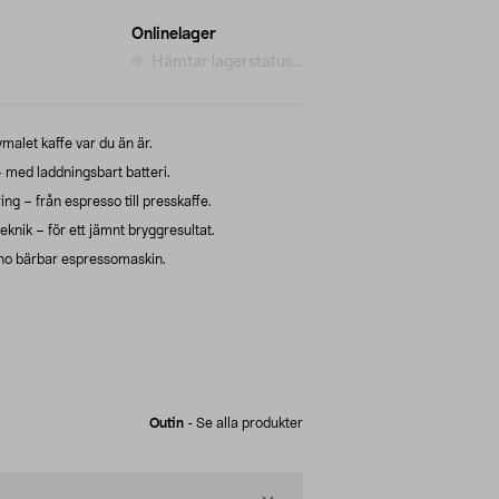
Onlinelager
Hämtar lagerstatus...
malet kaffe var du än är.
– med laddningsbart batteri.
ng – från espresso till presskaffe.
nik – för ett jämnt bryggresultat.
 Nano bärbar espressomaskin.
Outin
-
Se alla produkter