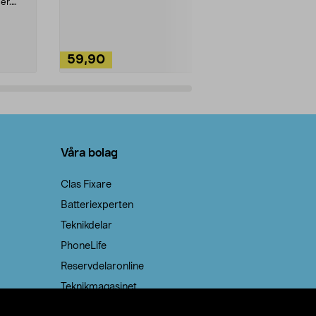
ute. Städa med
er.
59,90
49,90
Lägg i varukorg
Lägg
Våra bolag
Clas Fixare
Batteriexperten
Teknikdelar
PhoneLife
Reservdelaronline
Teknikmagasinet