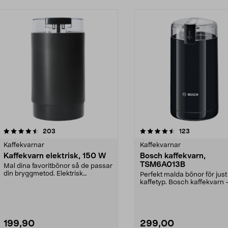
4.5 av 5 stjärnor
recensioner
4.5 av 5 stjärnor
recensioner
203
123
Kaffekvarnar
Kaffekvarnar
Kaffekvarn elektrisk, 150 W
Bosch kaffekvarn,
TSM6A013B
Mal dina favoritbönor så de passar
din bryggmetod. Elektrisk
Perfekt malda bönor för just
kaffekvarn – färskm...
kaffetyp. Bosch kaffekvarn 
färskmalda bönor f...
199,90
299,00