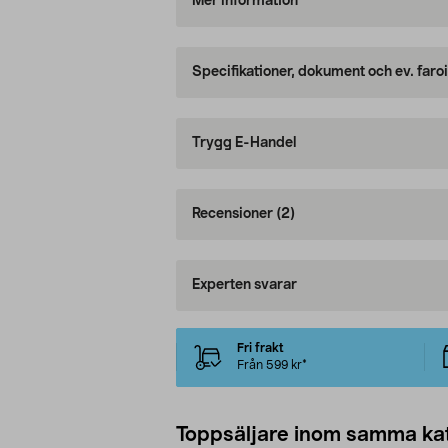
Mer information
Specifikationer, dokument och ev. faro
Trygg E-Handel
Recensioner
(2)
Experten svarar
Fri frakt
Från 599 kr*
Toppsäljare inom samma ka