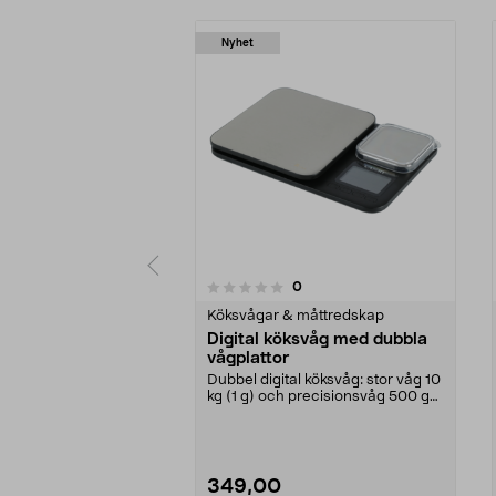
Nyhet
4.5 av 5 stjärnor
recensioner
0
0 av 5 stjärnor
Köksvågar & måttredskap
Digital köksvåg med dubbla
vågplattor
Dubbel digital köksvåg: stor våg 10
kg (1 g) och precisionsvåg 500 g
(0,01 g). V...
349,00