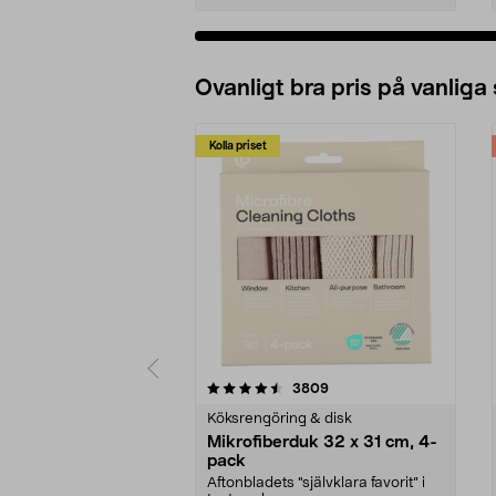
Ovanligt bra pris på vanliga
Kolla priset
5av 5 stjärnor
4.0av 5 stjärnor
recensioner
3809
Köksrengöring & disk
Mikrofiberduk 32 x 31 cm, 4-
pack
Aftonbladets "självklara favorit” i