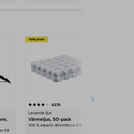
Kolla priset
Multibuy
4.5av 5 stjärnor
recensioner
4.5
4378
2
Levande ljus
Rengöringsm
nne,
Värmeljus, 50-pack
Bikarbonat
100 % stearin. Brinntid ca 6 tim.
Ett allsidigt 
städning och 
v trä