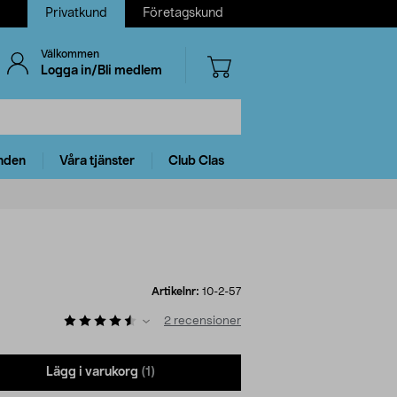
Privatkund
Företagskund
Välkommen
Logga in/Bli medlem
nden
Våra tjänster
Club Clas
Artikelnr:
10-2-57
2
recensioner
Lägg i varukorg
(1)