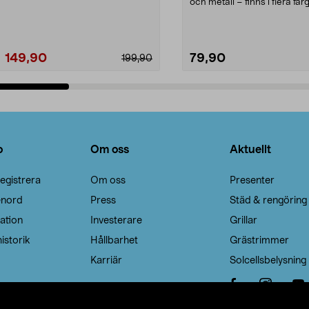
Noppborttagaren fräs...
och metall – finns i flera färg
Galge med sv...
149,90
79,90
199,90
Lägg i varukorg
Lägg i varukorg
o
Om oss
Aktuellt
egistrera
Om oss
Presenter
enord
Press
Städ & rengöring
ation
Investerare
Grillar
istorik
Hållbarhet
Grästrimmer
Karriär
Solcellsbelysning