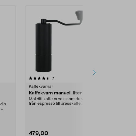
4.0 av 5 stjärnor
recensioner
3.0
7
1
Kaffekvarnar
Kaffekvarnar
Kaffekvarn manuell liten
Kaffekvarn 
Mal ditt kaffe precis som du vill –
Mal ner olika
från espresso till presskaffe.
blanda tills du
 din
Manuell liten...
favoritsmak. He
–
479,00
599,00