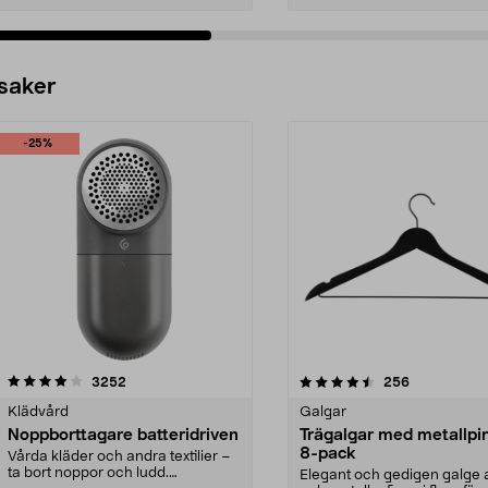
 saker
-25%
4.5av 5 stjärnor
recensioner
4.0av 5 stjärnor
recensioner
3252
256
Klädvård
Galgar
Noppborttagare batteridriven
Trägalgar med metallpi
8-pack
Vårda kläder och andra textilier –
ta bort noppor och ludd.
Elegant och gedigen galge a