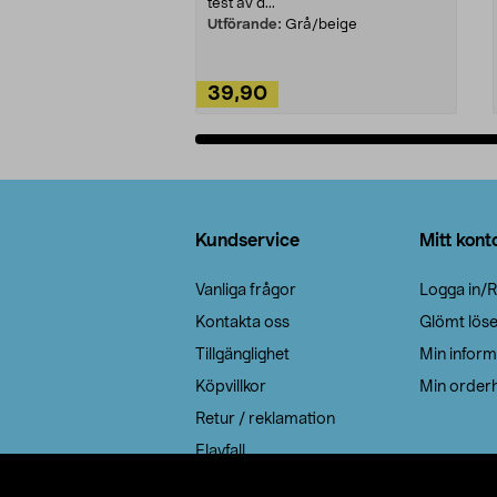
test av d...
Utförande:
Grå/beige
39,90
Lägg i varukorg
Sidfot
Kundservice
Mitt kont
Vanliga frågor
Logga in/R
Kontakta oss
Glömt lös
Tillgänglighet
Min inform
Köpvillkor
Min orderh
Retur / reklamation
Elavfall
Cookie policy