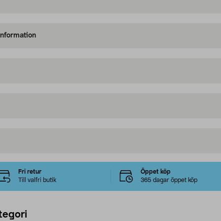
information
Fri retur
Öppet köp
Till valfri butik
365 dagar öppet köp
tegori