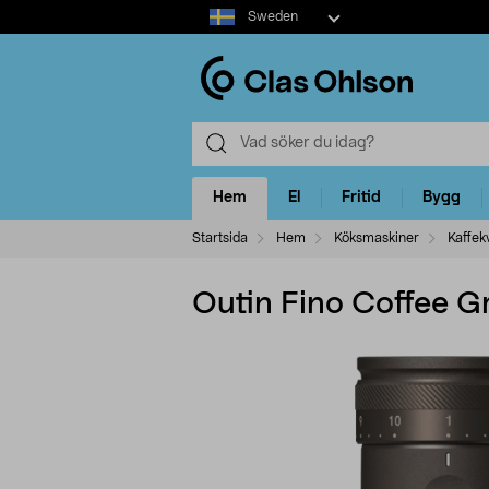
Select
Sweden
market
Hem
El
Fritid
Bygg
Startsida
Hem
Köksmaskiner
Kaffek
Outin Fino Coffee Gr