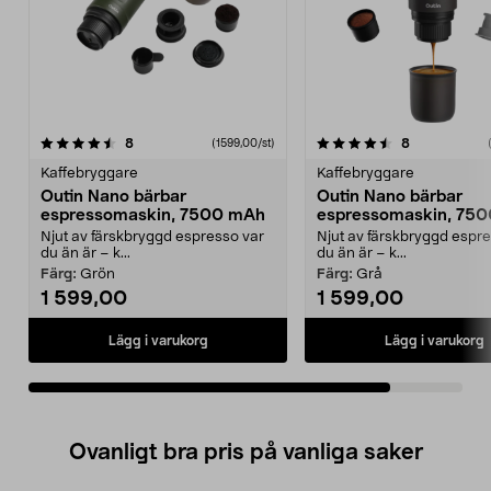
4.5av 5 stjärnor
recensioner
recensioner
8
8
(1599,00/st)
Kaffebryggare
Kaffebryggare
Outin Nano bärbar
Outin Nano bärbar
espressomaskin, 7500 mAh
espressomaskin, 75
Njut av färskbryggd espresso var
Njut av färskbryggd espr
du än är – k...
du än är – k...
Färg:
Grön
Färg:
Grå
1 599,00
1 599,00
Lägg i varukorg
Lägg i varukorg
Ovanligt bra pris på vanliga saker