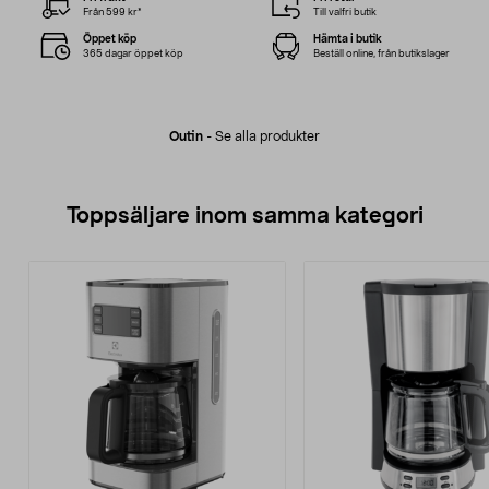
Från 599 kr*
Till valfri butik
Öppet köp
Hämta i butik
365 dagar öppet köp
Beställ online, från butikslager
Outin
-
Se alla produkter
Toppsäljare inom samma kategori