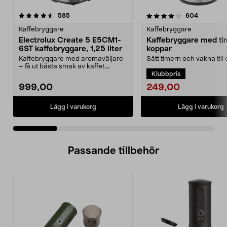
4.0 av 5 stjärnor
recensioner
4.5 av 5 stjärnor
recension
585
604
Kaffebryggare
Kaffebryggare
Electrolux Create 5 E5CM1-
Kaffebryggare med tim
6ST kaffebryggare, 1,25 liter
koppar
Kaffebryggare med aromaväljare
Sätt timern och vakna till
– få ut bästa smak av kaffet.
nybryggt kaffe. Kaffebryg
Klubbpris
Electrolux Create 5...
10 koppar...
249,00
999,00
Lägg i varukorg
Lägg i varukorg
Passande tillbehör