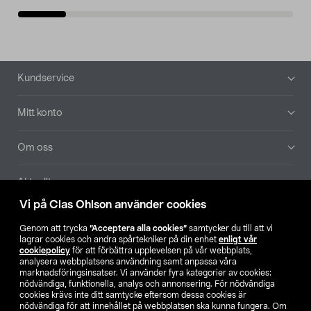
Sidfot
Kundservice
Mitt konto
Om oss
Aktuellt
Vi på Clas Ohlson använder cookies
Våra bolag
Genom att trycka
”Acceptera alla cookies”
samtycker du till att vi
lagrar cookies och andra spårtekniker på din enhet
enligt vår
Hitta butik
cookiepolicy
för att förbättra upplevelsen på vår webbplats,
analysera webbplatsens användning samt anpassa våra
marknadsföringsinsatser. Vi använder fyra kategorier av cookies:
nödvändiga, funktionella, analys och annonsering. För nödvändiga
SE
NO
FI
cookies krävs inte ditt samtycke eftersom dessa cookies är
nödvändiga för att innehållet på webbplatsen ska kunna fungera. Om