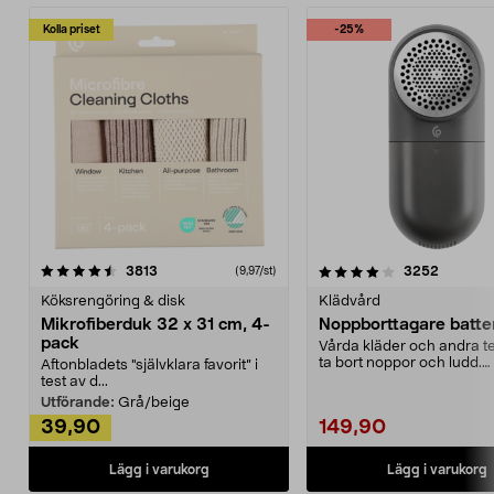
Kolla priset
-25%
4.0av 5 stjärnor
recensioner
4.5av 5 stjärnor
recensio
3813
3252
(9,97/st)
Köksrengöring & disk
Klädvård
Mikrofiberduk 32 x 31 cm, 4-
Noppborttagare batter
pack
Vårda kläder och andra tex
ta bort noppor och ludd.
Aftonbladets "självklara favorit” i
Noppborttagaren fräs...
test av d...
Utförande:
Grå/beige
39,90
149,90
Lägg i varukorg
Lägg i varukorg